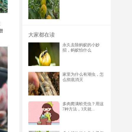
透
增
大家都在读
永久去除蚂蚁的小妙
招，蚂蚁怕什么
家里为什么有潮虫，怎
么彻底消灭
多肉爬满蚧壳虫？用这
7种方法，3天就...