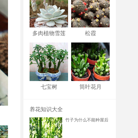
多肉植物雪莲
松霞
七宝树
筒叶花月
养花知识大全
竹子为什么不能种屋后