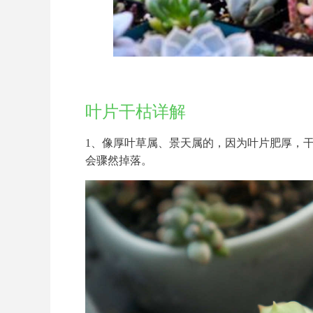
叶片干枯详解
1、像厚叶草属、景天属的，因为叶片肥厚，
会骤然掉落。