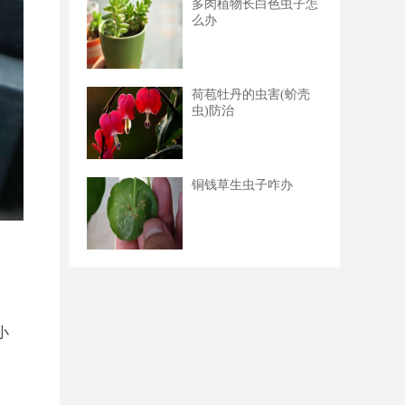
多肉植物长白色虫子怎
么办
荷苞牡丹的虫害(蚧壳
虫)防治
铜钱草生虫子咋办
小