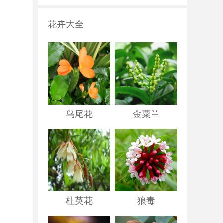
花卉大全
鸟尾花
金粟兰
杜英花
狼毒