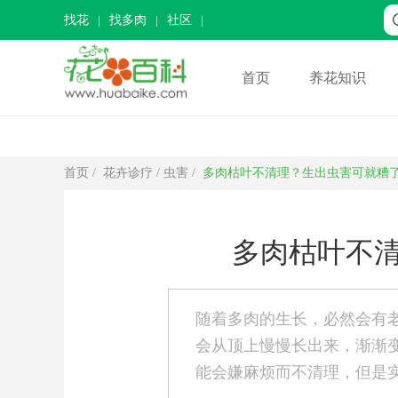
找花
找多肉
社区
首页
养花知识
首页
/
花卉诊疗
/
虫害
/
多肉枯叶不清理？生出虫害可就糟
多肉枯叶不
随着多肉的生长，必然会有
会从顶上慢慢长出来，渐渐
能会嫌麻烦而不清理，但是