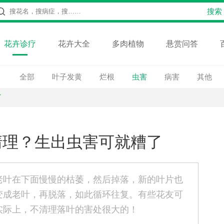
花卉诊疗
花卉大全
多肉植物
悬赏问答
全部
叶子发黄
烂根
虫害
病害
其他
了
清理？生出虫害可就糟了
老叶在下面慢慢的枯萎，然后掉落，新的叶片也
变成老叶，再脱落，如此循环往复。有些花友可
实际上，不清理落叶的害处很大的！