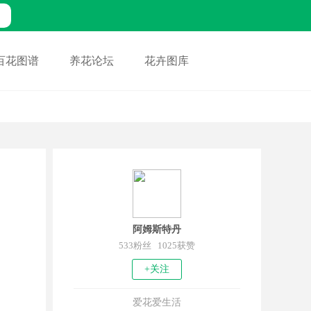
百花图谱
养花论坛
花卉图库
阿姆斯特丹
533粉丝 1025获赞
+关注
爱花爱生活