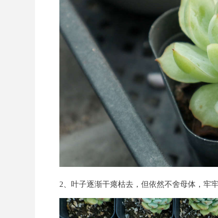
2、叶子逐渐干瘪枯去，但依然不舍母体，牢