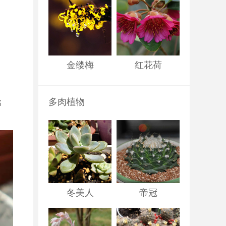
金缕梅
红花荷
多肉植物
都
冬美人
帝冠