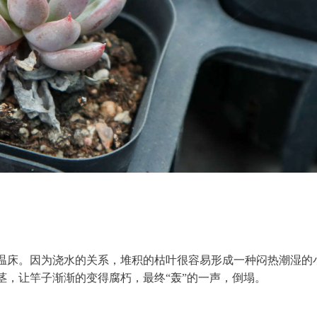
温床。因为浇水的关系，堆积的枯叶很容易形成一种闷热潮湿的
茎，让竿子渐渐的变得腐朽，最终“轰”的一声，倒塌。