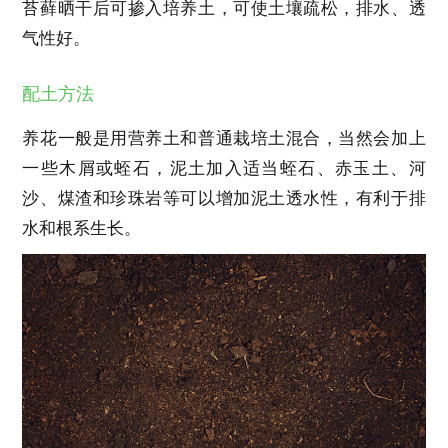
苔藓晒干后可掺入培养土，可使土壤疏松，排水、透
气性好。
配土方法
养花一般是用营养土和普通栽培土混合，当然会加上
一些木屑或蛭石，泥土加入适当蛭石、赤玉土、河
沙、煤渣和珍珠岩等可以增加泥土透水性，有利于排
水和根系生长。