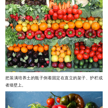
把装满培养土的瓶子倒着固定在直立的架子、护栏或
者墙壁上。