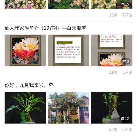
15
13赞 7评论
仙人球家族简介（197期）—白云般若
3
11赞 3评论
你好，九月我来啦。💐
12
22赞 6评论