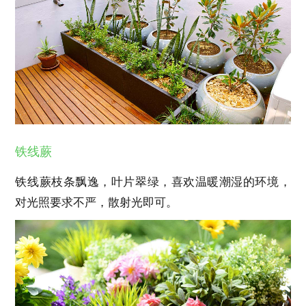
铁线蕨
铁线蕨枝条飘逸，叶片翠绿，喜欢温暖潮湿的环境，
对光照要求不严，散射光即可。