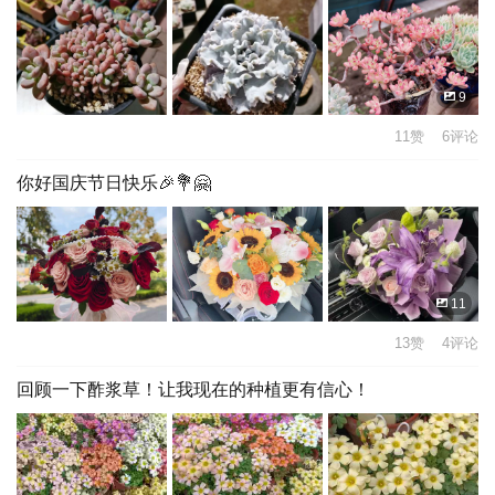
9
11赞 6评论
你好国庆节日快乐🎉💐🤗
11
13赞 4评论
回顾一下酢浆草！让我现在的种植更有信心！