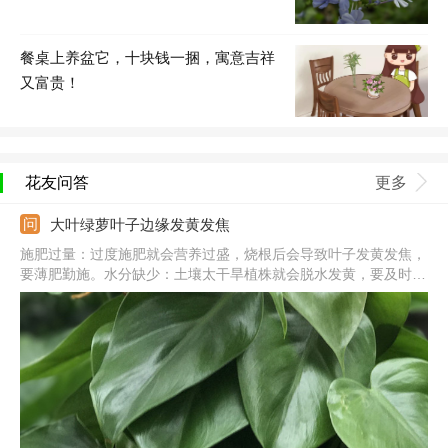
餐桌上养盆它，十块钱一捆，寓意吉祥
又富贵！
花友问答
更多
大叶绿萝叶子边缘发黄发焦
施肥过量：过度施肥就会营养过盛，烧根后会导致叶子发黄发焦，
要薄肥勤施。水分缺少：土壤太干旱植株就会脱水发黄，要及时浇
水，维持土壤湿润。阳光强烈：被夏季强光暴晒后，叶子会发黄发
焦，要遮光补水。气温太低：温度太低会使植株休眠，出于自我保
护叶子就会发黄发焦。