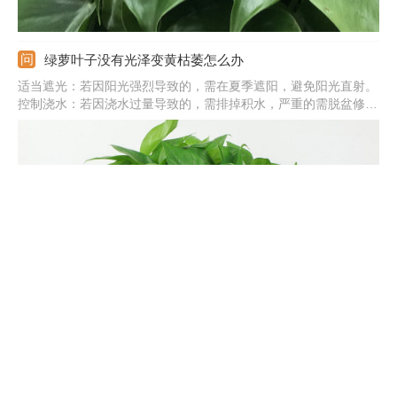
绿萝叶子没有光泽变黄枯萎怎么办
适当遮光：若因阳光强烈导致的，需在夏季遮阳，避免阳光直射。
控制浇水：若因浇水过量导致的，需排掉积水，严重的需脱盆修剪
烂根。稀释余肥：若因施肥太多导致的，需浇水稀释余肥，严重的
要更换新的土壤。调整温度：若因温度太低导致的，需在冬季注意
保温，过冬温度应在10℃以上。
绿萝的养殖方法和注意事项
土壤：要用疏松、肥沃、富含腐殖质的微酸性土壤，上盆前要消
毒。光照：放到散光充足的位置，避免夏季的强烈阳光直射，不要
在阴处养。水分：保持盆土湿润状，冬季控水，夏季要充分浇水，