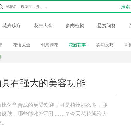
花卉诊疗
花卉大全
多肉植物
悬赏问答
部
花语大全
创意养花
花园花事
实用技巧
常
能
物具有强大的美容功能
分比化学合成的更受欢迎，可是植物那么多，哪
白嫩肤，哪些能收缩毛孔……？今天花花就给大
物。