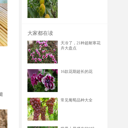
大家都在读
天冷了，21种超耐寒花
卉大盘点
16款花期超长的花
能
常见葡萄品种大全