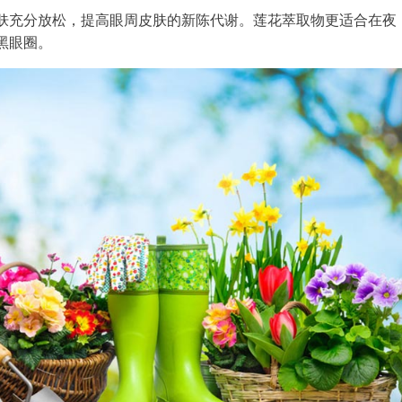
肤充分放松，提高眼周皮肤的新陈代谢。莲花萃取物更适合在夜
黑眼圈。