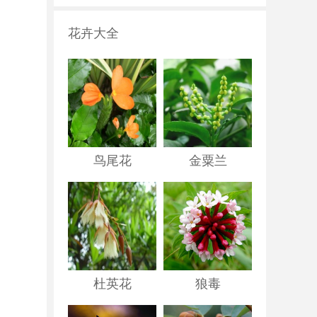
花卉大全
鸟尾花
金粟兰
杜英花
狼毒