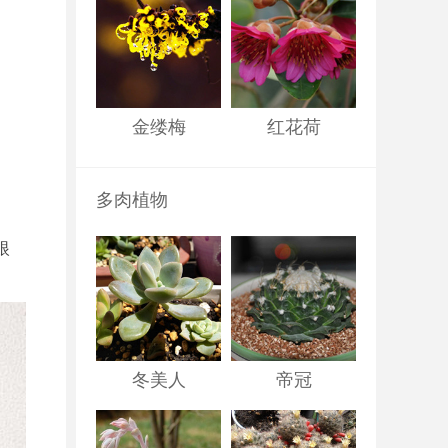
金缕梅
红花荷
多肉植物
眼
冬美人
帝冠