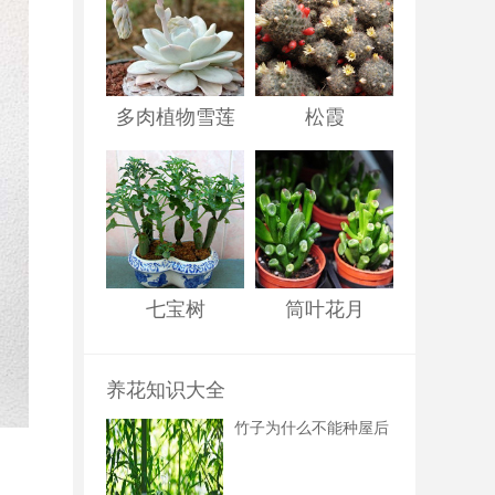
多肉植物雪莲
松霞
七宝树
筒叶花月
养花知识大全
竹子为什么不能种屋后