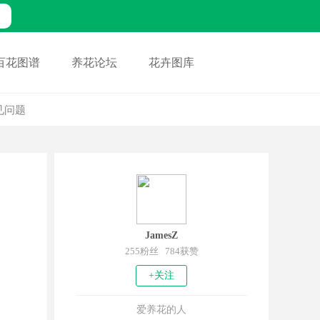
百花图谱
养花论坛
花卉图库
见问题
JamesZ
255粉丝 784获赞
+关注
爱养花的人