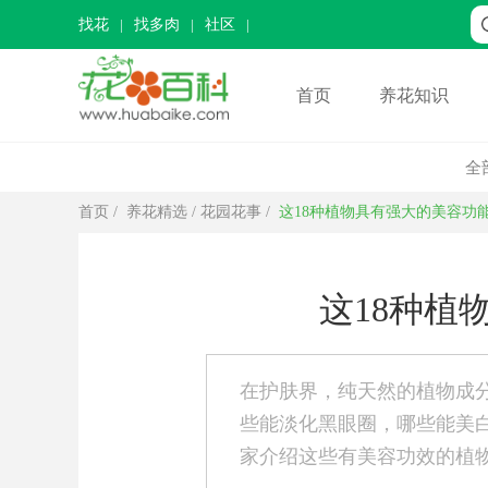
找花
找多肉
社区
首页
养花知识
全
首页
/
养花精选
/
花园花事
/
这18种植物具有强大的美容功
这18种植
在护肤界，纯天然的植物成
些能淡化黑眼圈，哪些能美
家介绍这些有美容功效的植