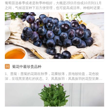
葡萄苗选春季或者是秋季种植好，大概是2到3月份或10月到11月
之间，气候适宜种下后方便管理，也可提高成活率。种植时还要注
意方法，选根系发达、保存比较完整、没有感染过病虫害的壮苗，
提前挖穴栽种，栽后必须及时浇灌定根水，若是温度低，还要覆盖
塑料膜来保温保湿。等开始萌发后需加强肥水管理，促使尽快成
型。
菊花中最珍贵品种
1、墨菊：墨菊的花期在秋季，花瓣较薄，质地较轻盈，花色较
深，呈现黑里透红的状态。2、凤凰振羽：凤凰振羽的花型呈舞环
形，花朵盛开时，就像往四周伸展一样。3、绿牡丹：绿牡丹的花
色为青绿色，如同是玉石一样，花冠微微呈扁球状。4、其他：还
有十丈垂帘、雪珠红梅、红衣绿裳、绿云、帅旗、鬃掸佛尘、西湖
柳月等。