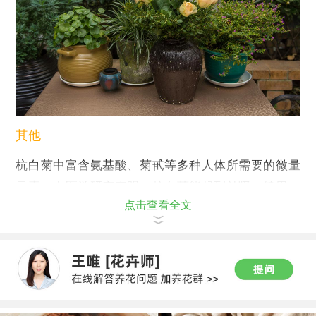
其他
杭白菊中富含氨基酸、菊甙等多种人体所需要的微量
元素，中医学研究表明，杭白菊能起到补肾，健胃、
点击查看全文
生津润喉以及清心等多种作用。