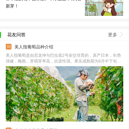
新芽！
花友问答
更多
美人指葡萄品种介绍
美人指葡萄是由尼龙坤与巴拉底2号杂交培育的，原产日本，长势
强健，晚熟，芽萌芽率高，抗逆性强。果实成熟期为8月中下旬，
果穗中大，长22.5-28.6cm，果粒细长型，顶端鲜红色，中部浅红
色，基部黄绿色，果皮薄，不易和果肉分离，不易裂果。果肉为半
透明状，无香味，含酸量低。