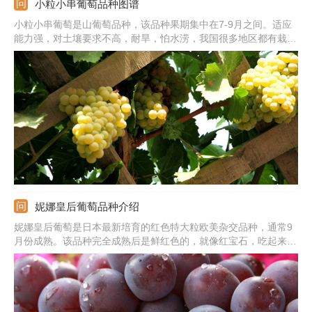
小粒小串葡萄品种图谱
小粒小串葡萄是山葡萄品种，该品种果期集中在7-9月之间。适应
能力强，对土壤要求不高，耐旱，怕水涝，我国很多地区都有栽培
的。想要它旺盛生长，栽培期间要加强管理才行。尤其是生长旺季
需及时追肥，主要施加有机肥，少量掺杂化肥就行。此外，定植的
第二年就要开始修剪，促使尽快成形，株形更丰满，后期结果更
多。
妮娜皇后葡萄品种介绍
妮娜皇后葡萄是日本最新培育的红色特大粒欧美杂交品种，通常9
月份成熟。该品种完全成熟后是鲜红色的，就像红宝石，吃起来口
味浓甜，市场售卖价值高。平均单粒重15克，最大可达17克以
上。平均单穗重580克，最大可达1200克。另外，有较强的适应能
力以及抗病能力，容易栽培。