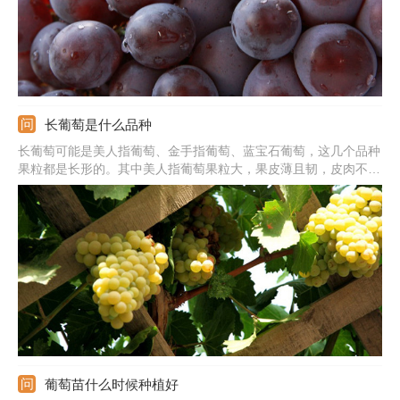
长葡萄是什么品种
长葡萄可能是美人指葡萄、金手指葡萄、蓝宝石葡萄，这几个品种
果粒都是长形的。其中美人指葡萄果粒大，果皮薄且韧，皮肉不易
剥离，不易裂果，无香味。金手指葡萄成熟之后有浓郁的冰糖味以
及牛奶味，品质上等。蓝宝石葡萄成熟之后果色为蓝黑色，着色快
速且均匀，多是在8-9月成熟。
葡萄苗什么时候种植好