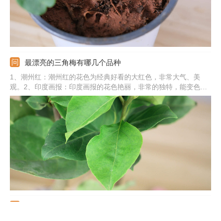
最漂亮的三角梅有哪几个品种
1、潮州红：潮州红的花色为经典好看的大红色，非常大气、美
观。2、印度画报：印度画报的花色艳丽，非常的独特，能变色。
3、云南大紫：云南大紫花色为纯正的紫色，饱和度很高，非常勤
花。4、口红：口红刚开花时为淡粉色，之后颜色逐渐加深。5、其
他：还有西施怡锦、金心双色、漳州红缨、加州黄金、同安红、红
粉佳人等。
三角梅哪个品种最好看又勤花
1、金心双色：金心双色的花色为双重颜色，花朵独特，有较强的