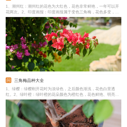
1、潮州红：潮州红的花色为大红色，花色非常鲜艳，一年可以开
花两次。2、印度画报：印度画报属于变色三角梅，花色多变，有
红色、粉色、橙色、白色等多种颜色。3、云南大紫：云南大紫属
于紫花三角梅，花色为纯正的紫色，非常勤花。4、其他：还有重
瓣粉、同安红、漳州红缨、绿叶樱花、牙买加白、金心双色、加州
黄金。
三角梅品种大全
1、绿樱：绿樱刚开花时为淡绿色，之后颜色渐浅，花色白里透
红。2、绿叶橙：绿叶橙的花朵颜色为橙红色，花色鲜艳、明亮。
3、银叶白：银叶白的叶子上有花纹，花苞片为纯白色。4、重瓣
红：重瓣红三角梅的叶子较大较厚，花苞片为大红色。5、其他：
还有艾娃夫人、加州黄金、浅茄紫、雀橙、塔紫、斑叶丽娜、雪
紫、冰淇淋等。