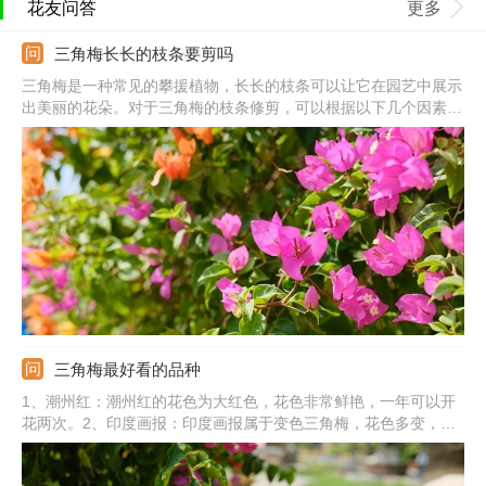
花友问答
更多
三角梅长长的枝条要剪吗
三角梅是一种常见的攀援植物，长长的枝条可以让它在园艺中展示
出美丽的花朵。对于三角梅的枝条修剪，可以根据以下几个因素进
行决定：
三角梅最好看的品种
1、潮州红：潮州红的花色为大红色，花色非常鲜艳，一年可以开
花两次。2、印度画报：印度画报属于变色三角梅，花色多变，有
红色、粉色、橙色、白色等多种颜色。3、云南大紫：云南大紫属
于紫花三角梅，花色为纯正的紫色，非常勤花。4、其他：还有重