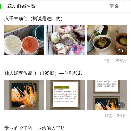
花友们都在看
更多
入手朱顶红（据说是进口的）
3
9赞 25评论
仙人球家族简介（195期）—金刚般若
3
11赞 2评论
专业的脱了坑，业余的入了坑