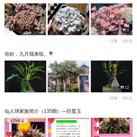
9
11赞 6评论
你好，九月我来啦。💐
12
22赞 6评论
仙人球家族简介（135期）—巨鹫玉