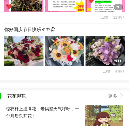
3
12赞 11评论
你好国庆节日快乐🎉💐🤗
11
13赞 4评论
花花聊花
更多
晾衣杆上挂满花，老妈整天气呼呼，一
个月后乐开花！