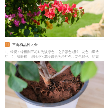
瓣粉、同安红、漳州红缨、绿叶樱花、牙买加白、金心双色、加州
黄金。
三角梅品种大全
1、绿樱：绿樱刚开花时为淡绿色，之后颜色渐浅，花色白里透
红。2、绿叶橙：绿叶橙的花朵颜色为橙红色，花色鲜艳、明亮。
3、银叶白：银叶白的叶子上有花纹，花苞片为纯白色。4、重瓣
红：重瓣红三角梅的叶子较大较厚，花苞片为大红色。5、其他：
还有艾娃夫人、加州黄金、浅茄紫、雀橙、塔紫、斑叶丽娜、雪
紫、冰淇淋等。