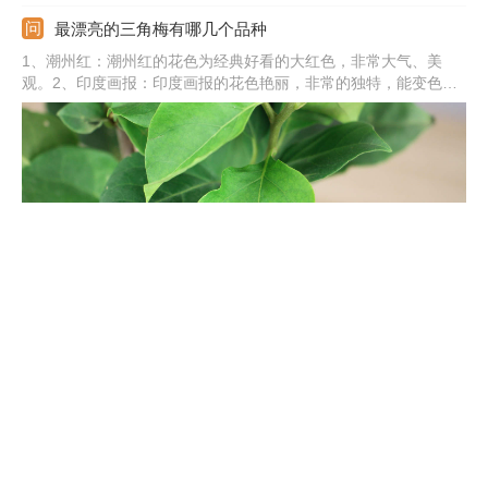
最漂亮的三角梅有哪几个品种
1、潮州红：潮州红的花色为经典好看的大红色，非常大气、美
观。2、印度画报：印度画报的花色艳丽，非常的独特，能变色。
3、云南大紫：云南大紫花色为纯正的紫色，饱和度很高，非常勤
花。4、口红：口红刚开花时为淡粉色，之后颜色逐渐加深。5、其
他：还有西施怡锦、金心双色、漳州红缨、加州黄金、同安红、红
粉佳人等。
三角梅哪个品种最好看又勤花
1、金心双色：金心双色的花色为双重颜色，花朵独特，有较强的
勤花性。2、重瓣红：重瓣红的花苞片较大，颜色为红色，花色亮
丽。3、加州黄金：加州黄金开黄花，花色鲜艳，非常勤花。4、绿
叶樱花：绿叶樱花的花色渐变，颜色呈渐变粉绿色。5、其他：还
有红粉佳人、变色龙、塔黄、安格斯、口红、红樱、同安红等。