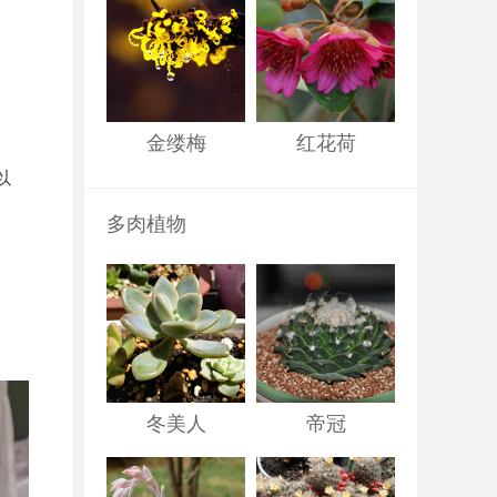
金缕梅
红花荷
以
多肉植物
冬美人
帝冠