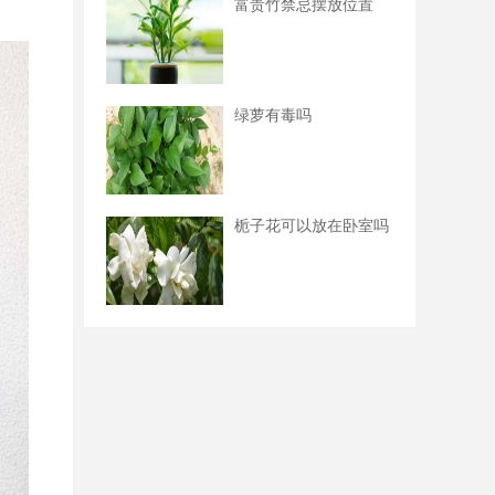
富贵竹禁忌摆放位置
绿萝有毒吗
栀子花可以放在卧室吗