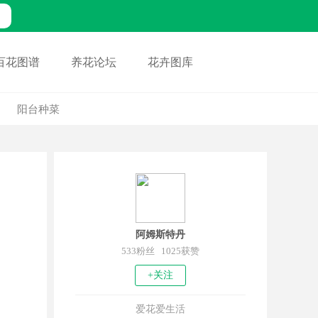
百花图谱
养花论坛
花卉图库
阳台种菜
阿姆斯特丹
533粉丝 1025获赞
+关注
爱花爱生活