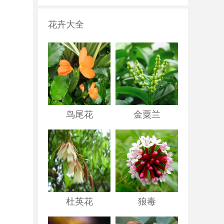
花卉大全
鸟尾花
金粟兰
杜英花
狼毒