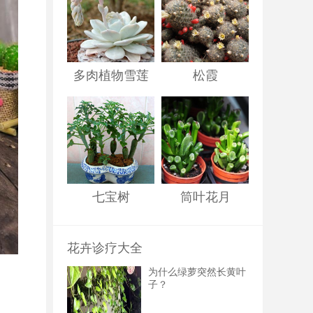
多肉植物雪莲
松霞
七宝树
筒叶花月
花卉诊疗大全
为什么绿萝突然长黄叶
子？