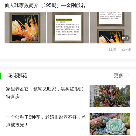
仙人球家族简介（195期）—金刚般若
3
11赞 2评论
花花聊花
更多
家里养盆它，镇宅又旺家，满树红彤彤
特喜庆！
一个盆种了9种花，老妈非说养不好，差
点被拔光！