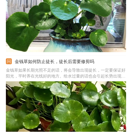
肥。肥料种类可以选择腐熟的有机肥，也可以使用复合肥料。水培
的金钱草也需要施加营养，可以选择营养液，结合换水时适量滴
加。
金钱草如何防止徒长，徒长后需要修剪吗
金钱草如果长期光照不足的话，将会导致出现徒长，一定要保证好
阳光，平时养在光线好的地方。给水过量的话也会引起长势出现问
题，导致植株徒长，平时保持盆土湿润，千万不能出现积水。施加
肥料需要正确，保持肥料的均衡，不能单一使用氮肥。还可以借助
药物，将矮壮素兑水稀释后喷洒到植株上。