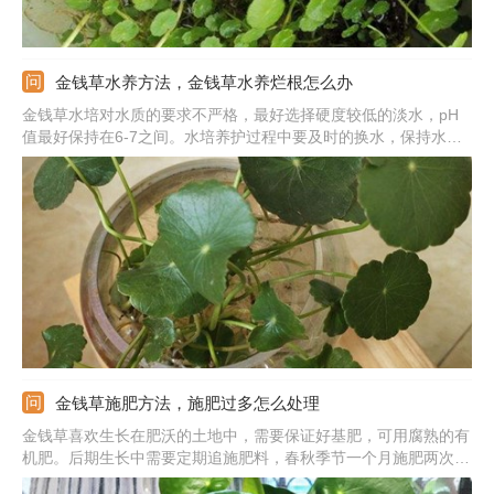
金钱草水养方法，金钱草水养烂根怎么办
金钱草水培对水质的要求不严格，最好选择硬度较低的淡水，pH
值最好保持在6-7之间。水培养护过程中要及时的换水，保持水质
的清洁。及时补充营养，每隔15-20天给次营养液，注意施加的量
不能太多。充足的散光照射能促进金钱草生长，每天给予4小时左
右的散光，夏季强光照射下及时的遮挡。
金钱草施肥方法，施肥过多怎么处理
金钱草喜欢生长在肥沃的土地中，需要保证好基肥，可用腐熟的有
机肥。后期生长中需要定期追施肥料，春秋季节一个月施肥两次，
冬季一个月施一次肥。施肥要保证好用量，千万不能施加浓肥或生