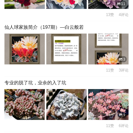
11
13赞 4评论
仙人球家族简介（197期）—白云般若
3
11赞 3评论
专业的脱了坑，业余的入了坑
9
11赞 6评论