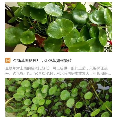
导致的，需合理浇水补充水分，千万不能浇水太多。还可能是施肥
不当导致的，根据生长的需求施肥，施肥过多要浇水稀释。或者可
能是光照不足导致的，可养在有散光照射的地方。
金钱草养护技巧，金钱草如何繁殖
金钱草对土质的要求比较低，可以提供一般的土质，只要保证疏
松、透气就可以。它喜欢湿润，对水分的需求非常大，生长期保证
盆土湿润。保证好散光照射，每天需保证4-6小时的散光，夏季要
注意遮阴。要及时的施肥，春秋生长季节每隔15-20天施次肥料。
金钱草喜欢温暖，温度最好保持在10-25℃左右。