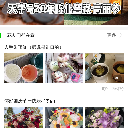
花友们都在看
更多
入手朱顶红（据说是进口的）
3
9赞 25评论
你好国庆节日快乐🎉💐🤗