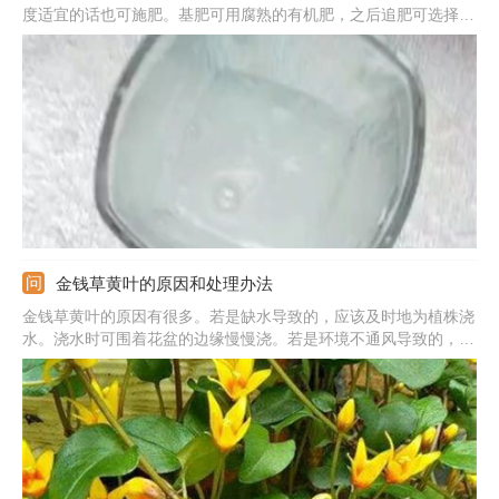
度适宜的话也可施肥。基肥可用腐熟的有机肥，之后追肥可选择腐
熟的有机肥或者营养液。基肥需要跟基质混合一下，追肥所用的腐
熟有机肥可以埋入土中，营养液需要滴在水培金钱草的水中；根据
生长状态，每个月施肥两次左右比较合适。温度太高或者太多都别
施肥。
金钱草黄叶的原因和处理办法
金钱草黄叶的原因有很多。若是缺水导致的，应该及时地为植株浇
水。浇水时可围着花盆的边缘慢慢浇。若是环境不通风导致的，应
该改善通风条件，将之放在室外温暖的位置或阳台上来养。若是温
度过低导致的，需要将其放置在16-24℃之间的环境中养殖。