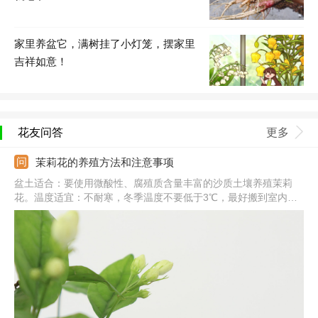
家里养盆它，满树挂了小灯笼，摆家里
吉祥如意！
花友问答
更多
茉莉花的养殖方法和注意事项
盆土适合：要使用微酸性、腐殖质含量丰富的沙质土壤养殖茉莉
花。温度适宜：不耐寒，冬季温度不要低于3℃，最好搬到室内养
护。光照条件：平时要在散光充足的位置养，避免长期在荫蔽处养
殖。注意事项：夏季养护要注意遮阳，植株也不耐干旱，要勤浇
水，保证水分充足。