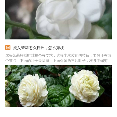
掉，能节省很多养分，对老枝发芽也有利。
虎头茉莉怎么扦插，怎么剪枝
虎头茉莉扦插时对枝条有要求，选择半木质化的枝条，要保证有两
个节点，下面的叶子去除掉，上面保留两三片叶子，枝条下端剪成
斜面，放在旁边微微晾干。扦插前要选好容器和土壤，可用河沙、
蛭石等。将剪取下来的枝条插土壤之中，往里面浇透水保持基质湿
润。等到枝条生根稳定之后，就可将枝条移栽上盆。