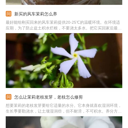
新买的风车茉莉怎么养
最好能给刚买回来的风车茉莉提供20-25℃的温暖环境。在环境适
应期，为了防止盆土积水烂根，不要浇太多水。把它买回家后最好
放置在半阴处，不要让它接触强烈的阳光直射。等它恢复生长后可
以搬到阳台等地方。在它适应新环境之前先不要给它施肥，等它适
应后，可以在生长季和开花前追肥。
怎么让茉莉老枝发芽，老枝怎么修剪
想要茉莉的老枝发芽要给它适量的水分。它本身就喜欢湿润环境，
生长季要勤浇水，让土壤湿润些，但不耐涝，不可积水。养分方面
也很必不可少的，应施加腐熟后的有机肥，促使长势旺盛，新芽更
好的萌发。另外，管理期间还要及时进行修剪，将多余枝叶都剪