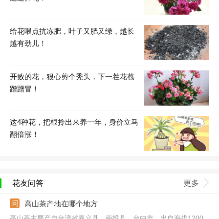
给花喂点抗冻肥，叶子又肥又绿，越长
越有劲儿！
开败的花，狠心剪个秃头，下一茬花苞
蹭蹭冒！
这4种花，把根拎出来养一年，身价立马
翻倍涨！
花友问答
更多
高山茶产地在哪个地方
高山茶主要产自台湾省嘉义县、南投县、台中市，出自海拔1200