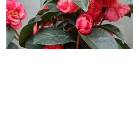
适当控水，水大会影响开花，生长。此外，还要注意多通风，勤开
窗户，不能提供闷热，空气不流通的环境。
山茶花开花时怎么浇水，花期可以喷水吗
山茶花在开花期间要注意浇水方法，不能太勤也不可一次过量，否
则易导致积水，会阻碍生长。浇灌的时候也不能等土壤完全干透再
浇，缺水易落花。平时多观察盆土的干湿情况，发现表层的土壤干
的时候就浇灌，让其始终处在微湿状态下。另外，注意最好不要喷
水，也不要当头浇，沿着花盆边缘浇最好。