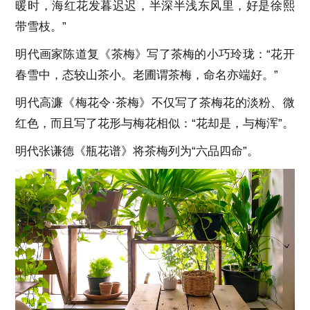
暖时，海红花发暮迟迟，半深半浅东风里，好是徐熙
带雪枝。”
明代画家陈道复《茶梅》写了茶梅的小巧玲珑：“花开
春雪中，态较山茶小。老圃谓茶梅，命名亦端好。”
明代高濂《梅花令·茶梅》不仅写了茶梅花的淡粉、微
红色，而且写了花形与梅花相似：“花却是，与梅浑”。
明代张谦德《瓶花谱》将茶梅列为“六品四命”。