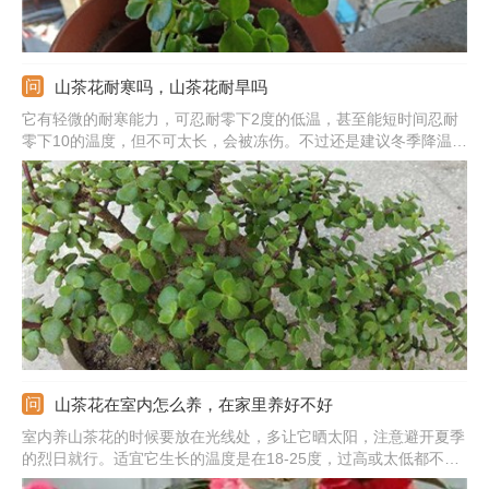
山茶花耐寒吗，山茶花耐旱吗
它有轻微的耐寒能力，可忍耐零下2度的低温，甚至能短时间忍耐
零下10的温度，但不可太长，会被冻伤。不过还是建议冬季降温后
移到室内管理，特别是北方地区。此外，想要它安全过冬，还要注
意浇水，光照和施肥方面，提供的环境适宜，不仅可安全度过，还
可开花。
山茶花在室内怎么养，在家里养好不好
室内养山茶花的时候要放在光线处，多让它晒太阳，注意避开夏季
的烈日就行。适宜它生长的温度是在18-25度，过高或太低都不
好，注意夏冬季要控温。它喜湿，平时要勤浇水。不过冬季低温要