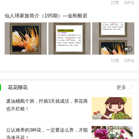
22赞 6评论
仙人球家族简介（195期）—金刚般若
3
11赞 2评论
花花聊花
更多
废油桶戳个洞，扦插3天就成活，养花再
也不烂根！
公认难养的3种花，一定要这么养，才能
迅速开花！