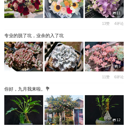
11
13赞 4评论
专业的脱了坑，业余的入了坑
9
11赞 6评论
你好，九月我来啦。💐
12