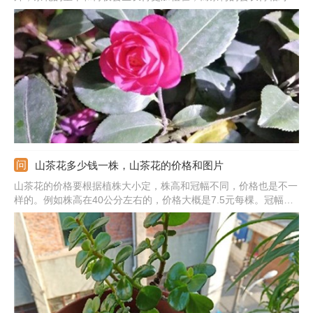
小。叶片区别：茶花的叶子相对较薄，叶长5-10cm，叶宽2.5-
5cm。而茶梅的叶子相对较厚，叶长3-5cm，叶宽2-3cm。果实不
同：茶花的蒴果直径在2.5-3cm之间，相对较大。而茶梅的蒴果直
径在1.5-2cm之间，相对较小。
山茶花多少钱一株，山茶花的价格和图片
山茶花的价格要根据植株大小定，株高和冠幅不同，价格也是不一
样的。例如株高在40公分左右的，价格大概是7.5元每棵。冠幅在
50公分左右的，每棵是50元左右。若是株高1米，冠幅1米，每棵
大概要140元。养护的越大价格自然就会越贵。另外，价格还受地
区的影响。