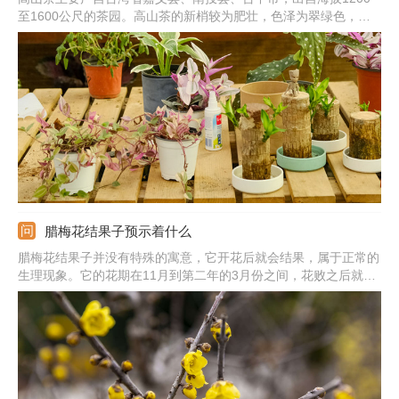
至1600公尺的茶园。高山茶的新梢较为肥壮，色泽为翠绿色，茸
毛多，节间长，鲜嫩度好，带有特殊的花香，香气浓郁，能耐冲
泡。高山茶的品种很多，比如，冻顶乌龙茶、四季春茶、金萱茶、
翠玉茶、梨山高冷茶、阿里山、蜜香茶、古早味乌龙等。
腊梅花结果子预示着什么
腊梅花结果子并没有特殊的寓意，它开花后就会结果，属于正常的
生理现象。它的花期在11月到第二年的3月份之间，花败之后就会
结果。果实成熟前是绿色的，等成熟后会变为灰褐色。不过梅花的
寓意美好，象征着独立、忠贞、坚毅、高洁、坚贞、忠实，适合送
个自己尊敬的人。