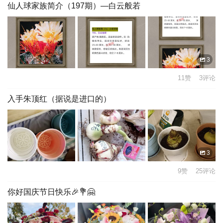
仙人球家族简介（197期）—白云般若
3
11赞 3评论
入手朱顶红（据说是进口的）
3
9赞 25评论
你好国庆节日快乐🎉💐🤗