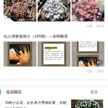
9
11赞 6评论
仙人球家族简介（195期）—金刚般若
3
11赞 2评论
花花聊花
更多
15种小众花，比长寿月季都好看，你能