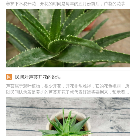
养护下不易开花，开花的时间是每年的五月份前后，芦荟的花葶高
60-90厘米，总状花序具几十朵花，花朵下垂，花朵稀疏排列，花
朵颜色为淡黄色，带有红斑。芦荟开花象征着好运气，是一个好兆
头，代表着奇迹到来，寓意着事事顺心，一切顺利。
民间对芦荟开花的说法
芦荟属于观叶植物，很少开花，开花非常难得，它的花色艳丽，所
以民间认为若是养护的芦荟开花了就代表好运将要到来，预示着事
事顺心，心想事成，身体健康。不过芦荟开花期间会消耗掉大量养
分，也说明植株已经衰老了。若是想要它尽快恢复过来，建议将花
茎剪掉。