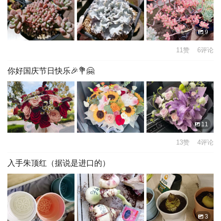
9
11赞 6评论
你好国庆节日快乐🎉💐🤗
11
13赞 4评论
入手朱顶红（据说是进口的）
3