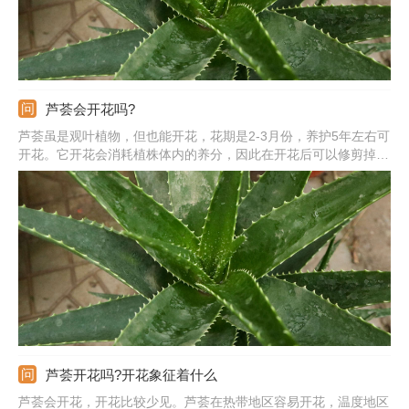
芦荟会开花吗?
芦荟虽是观叶植物，但也能开花，花期是2-3月份，养护5年左右可
开花。它开花会消耗植株体内的养分，因此在开花后可以修剪掉，
修剪后涂抹草木灰或多菌灵消毒。在养护芦荟期间，要放到阳光照
射充足的位置，让它多见阳光，及时补充水分，避免积水出现，只
有这样它的生长状态才会更好。
芦荟开花吗?开花象征着什么
芦荟会开花，开花比较少见。芦荟在热带地区容易开花，温度地区