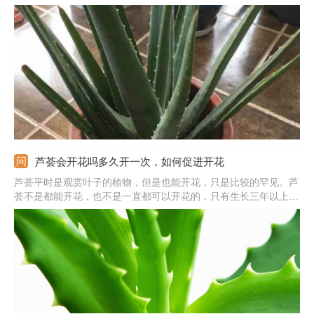
皙。它还很有很多的矿物质，合理食用后能促使牙齿更健康。还能
预防病毒，消除皮肤表层的炎症和细菌。此外，里面含的异柠檬酸
钙，能促进血液循环，起到强心活血的作用。
芦荟会开花吗多久开一次，如何促进开花
芦荟平时是观赏叶子的植物，但是也能开花，只是比较的罕见。芦
荟不是都能开花，也不是一直都可以开花的，只有生长三年以上的
芦荟才能实现开花，没有固定的多久开一次，一年只能开一次，花
期在每年的5月左右。芦荟开花是一种好兆头，要想促进开花，需
提供好光照和土壤条件，保持好温度，做好水肥管理。