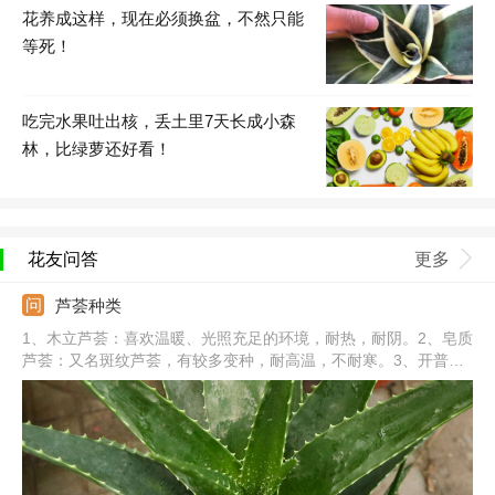
花养成这样，现在必须换盆，不然只能
等死！
吃完水果吐出核，丢土里7天长成小森
林，比绿萝还好看！
花友问答
更多
芦荟种类
1、木立芦荟：喜欢温暖、光照充足的环境，耐热，耐阴。2、皂质
芦荟：又名斑纹芦荟，有较多变种，耐高温，不耐寒。3、开普芦
荟：大型芦荟品种，别名好望角芦荟。4、多叶芦荟：指女王芦
荟，是无茎多浆植物，花期为春季到初夏期间。5、库拉索芦荟：
短茎，直立生长，冬春季开花。6、其他种类：不夜城芦荟、龙角
芦荟。