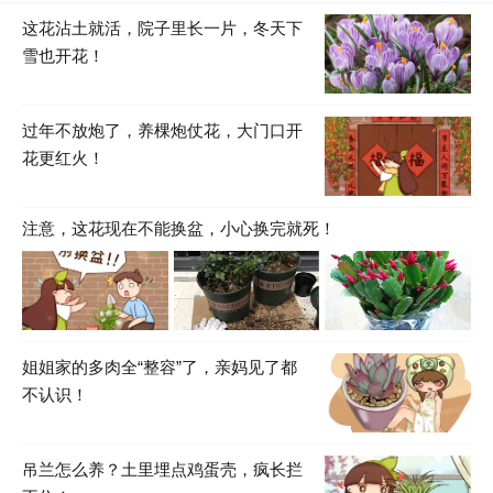
这花沾土就活，院子里长一片，冬天下
雪也开花！
过年不放炮了，养棵炮仗花，大门口开
花更红火！
注意，这花现在不能换盆，小心换完就死！
姐姐家的多肉全“整容”了，亲妈见了都
不认识！
吊兰怎么养？土里埋点鸡蛋壳，疯长拦