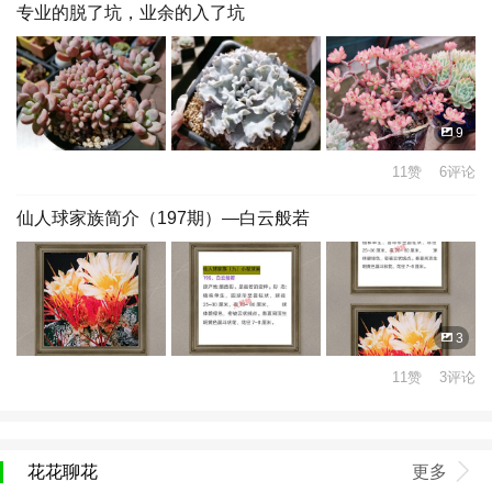
专业的脱了坑，业余的入了坑
9
11赞 6评论
仙人球家族简介（197期）—白云般若
3
11赞 3评论
花花聊花
更多