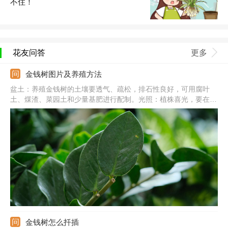
不住！
花友问答
更多
金钱树图片及养殖方法
盆土：养殖金钱树的土壤要透气、疏松，排石性良好，可用腐叶
土、煤渣、菜园土和少量基肥进行配制。光照：植株喜光，要在光
线良好处养，夏季要遮挡一半的光照，保证散光为宜，避免长期在
阴暗处养。温度：适宜其生长的温度是20-32℃，过冬温度不要低
于5℃，不然植株就会受到冻伤。
金钱树怎么扦插