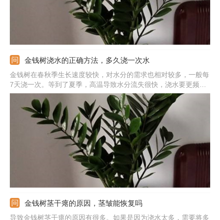
金钱树浇水的正确方法，多久浇一次水
金钱树在春秋季生长速度较快，对水分的需求也相对较多，一般每
7天浇一次。等到了夏季，高温导致水分流失很快，浇水要更频
繁，每3-5天就要浇一次，但温度超过35℃后，植株生长缓慢，需
要适当控水。冬季低于10℃的话，就可以停止浇水了，如果土壤干
燥，可以少浇一点。
金钱树茎干瘪的原因，茎皱能恢复吗
导致金钱树茎干瘪的原因有很多。如果是因为浇水太多，需要将多