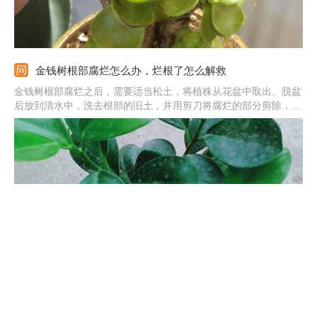
金钱树根部腐烂怎么办，烂根了怎么解救
金钱树根部腐烂之后，需要适当松土，将植株从花盆中取出。脱盆
后放到清水中，洗去根部的旧土，并用剪刀将腐烂的部分剪除，之
后涂抹草木灰以防伤口感染。用泥炭土、珍珠岩和河沙混合作为基
质，将修剪好的植株重新栽种，栽种后不要立刻浇水，并且适当遮
阴，等待服盆。
金钱树分株的方法，金钱树怎样换盆分株
金钱树分株通常在春季，结合换盆进行。将植株从花盆中取出后，
去掉根部的旧土，将块茎从薄弱处分开，并在伤口涂抹硫磺粉。之