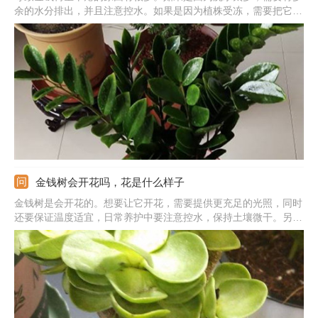
余的水分排出，并且注意控水。如果是因为植株受冻，需要把它移
到温暖处，温度保持在10℃以上。如果是因为根部腐烂，需要将烂
根剪除，加强空气流通。如果是因为土壤板结，需要及时换盆换
土。
金钱树会开花吗，花是什么样子
金钱树是会开花的。想要让它开花，需要提供更充足的光照，同时
还要保证温度适宜，日常养护中要注意控水，保持土壤微干。另
外，还可以施一点磷钾肥促花。它的花是肉穗花序，佛焰苞为绿
色，形状为船型，开花时会反卷，看上去不是特别美观，但造型也
比较别致。