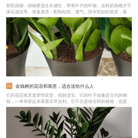
剪取插穗：插穗要选生长健壮，带有叶片的叶轴，这样的插穗才可
保证成活率。准备基质：配制松软、透气、排水性好的基质，基质
用之前必须要消毒才行。扦插入土：插穗直接插入基质中，大概入
土插穗的三分之一深，压实土，浇透水。后期管理：给金钱树提供
温暖、通风好、湿润的环境，通常半个月左右就能生根成活。
金钱树的花语和寓意，适合送给什么人
它的花语寓意是荣华富贵，招财进宝。它的叶子就像是古代的铜
钱，一串串穿起来看着非常吉利。它不仅是很吉祥的植物，也是很
有名气的风水植物，很适合养护在家中。本身寓意就很美好，开花
也很难得。若是养殖的金钱树开花了，更寓意着好运将要来临，财
运不断，财源滚滚。