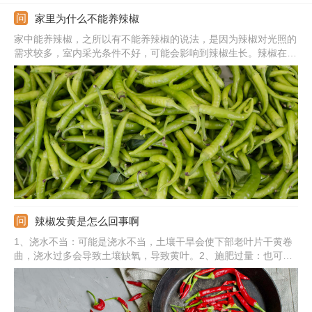
家里为什么不能养辣椒
家中能养辣椒，之所以有不能养辣椒的说法，是因为辣椒对光照的
需求较多，室内采光条件不好，可能会影响到辣椒生长。辣椒在家
中种植，提前准备好花盆和土壤，配制好土壤装入花盆中。准备好
种子，将种子浸种、消毒，处理好用于播种。将种子均匀播撒到土
壤表面，播后覆盖薄土，温度保持在25-30℃左右，大约5-7天发
芽。
辣椒发黄是怎么回事啊
1、浇水不当：可能是浇水不当，土壤干旱会使下部老叶片干黄卷
曲，浇水过多会导致土壤缺氧，导致黄叶。2、施肥过量：也可能
是施肥过量，根部堆积残留的浓肥，老叶逐渐发黄脱落。3、光照
不当：还可能是光照不当，缺少阳光会衰弱发黄，光照过强也会灼
黄。4、感染病害：或可能是感染病害，侵害叶子，也会导致黄
叶。