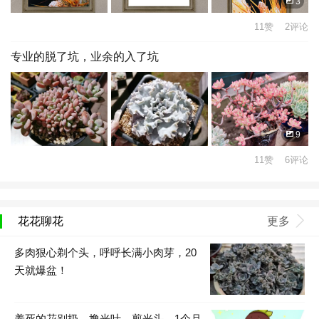
3
11赞 2评论
专业的脱了坑，业余的入了坑
9
11赞 6评论
花花聊花
更多
多肉狠心剃个头，呼呼长满小肉芽，20
天就爆盆！
养死的花别扔，撸光叶、剪光头，1个月