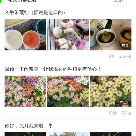
入手朱顶红（据说是进口的）
3
9赞 25评论
回顾一下酢浆草！让我现在的种植更有信心！
15
13赞 7评论
你好，九月我来啦。💐