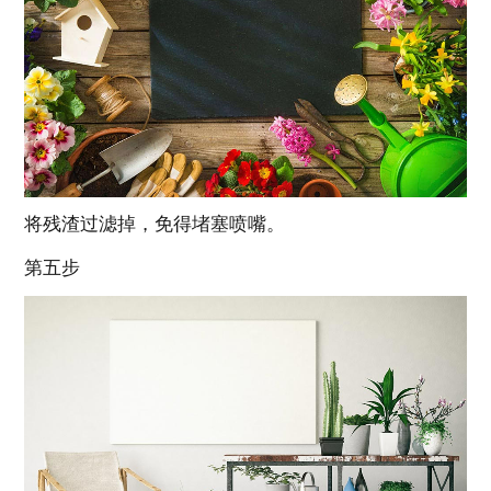
将残渣过滤掉，免得堵塞喷嘴。
第五步