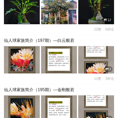
12
22赞 6评论
仙人球家族简介（197期）—白云般若
3
11赞 3评论
仙人球家族简介（195期）—金刚般若