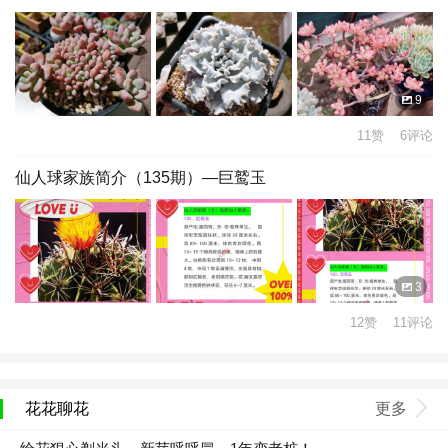
9
11赞 6评论
仙人球家族简介（135期）—巨鹫玉
3
12赞 11评论
花花聊花
更多