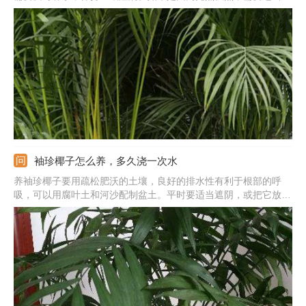
阴，避免植株被晒伤。如果是因为空气质量差，需要加强通风，保
持良好的空气流通。如果是因为养分不足，需要在生长期每施1-2
次液肥。
袖珍椰子怎么养，多久浇一次水
养袖珍椰子要用疏松肥沃的土壤，良好的排水性有利于根部的呼
吸，可以用腐叶土和河沙配制盆土。平时要适当遮阴，或把它放在
半阴处，温度保持在15-30℃之间。生长期每月可以施1-2次液肥，
施肥前需要稀释，以免浓肥烧根。浇水要根据季节调整，春秋季3
天浇一次，夏季每天浇2-3次，冬季10天浇一次。