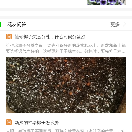
花友问答
更多
袖珍椰子怎么分株，什么时候分盆好
给袖珍椰子分株之前，要先准备好新的花盆和花土。新盆和新土都
要选择透气性好的，这样更利于子株生长。分株时，要先将母株脱
盆，然后用刀子从它的根茎连接处将其竖着切开，平均分成2-3
份，栽入新的土壤里面。如果植株长有孽芽，也可以将它们切下来
单独栽植。栽好后，将它们放在温暖通风处，等待成活即可。
新买的袖珍椰子怎么养
光照：袖珍椰子买回家后，可将它放置在窗口边明亮的位置，让它