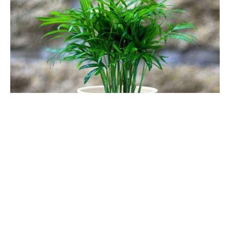
珍椰子会产生影响，水分过多造成积水，水分过少会造成干旱，所
以需合理施水。
袖珍椰子开花什么预兆，怎么养才会开花
它开花是非常少见的，所以开花预兆着有好的事情发生，也说明会
有贵人降临。因为它的生长能力很强，也象征着永恒的幸福。想要
让它开花的话，就要挑选光线好的位置养护，并多通风。土壤应维
持一个湿润状，浇水量千万不可太多，养殖气温最好是在18-24℃
左右。