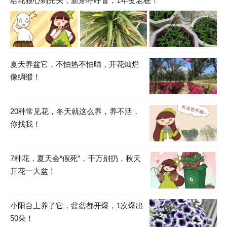
给花狠心剃光头，新芽呼呼冒，1年变老桩！
夏天养盆它，不怕热不怕晒，开花灿烂
像绸缎！
20种常见花，冬天就这么养，养不活，
你找我！
7种花，夏天会“假死”，千万别扔，秋天
开花一大盆！
小阳台上养了它，盆盆都开爆，1次爆出
50朵！