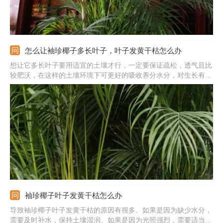
怎么让袖珍椰子多长叶子，叶子发黄干枯怎么办
想让它多长叶子要用适宜的土壤才行，一定要保证疏松，透气且比
较肥沃，在这样的土壤环境下可更好的吸收养分水分，对生长有
利。平时温度在20-25度之间最适宜，不耐寒，冬季要控温。还要
注意光照，最好放在散光处，光照适宜会更好的进行光合作用。另
外，生长季要薄肥勤施，这样养护才可长势旺盛，多长叶子。
袖珍椰子叶子发黄干枯怎么办
导致袖珍椰子叶子发黄干枯的原因有很多。如果是因为缺少水分，
需要及时补水，保持土壤湿润。如果是因为光照强烈，需要适当遮