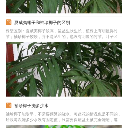
夏威夷椰子和袖珍椰子的区别
株型区别：夏威夷椰子较高，呈丛生状生长，植株上有明显得竹
节；袖珍椰子较矮，并不是丛生的，也没有明显的竹节。叶子区
别：夏威夷椰子的叶片较长，但是很窄；袖珍椰子叶子较短，但是
比前者的叶子宽。花果区别：夏威夷椰子花朵为粉红色，浆果为紫
红色；袖珍椰子花朵为黄色小珠状，浆果为橙红色或黄色。
袖珍椰子浇多少水
袖珍椰子能耐旱，不需要频繁的浇水。每盆花的情况也是不同的，
所以每次浇多少水没有固定值，只需要保证盆土被完全浇透，遵循
不干不浇，浇则浇透的原则。浇水过多过少都是不合适的，对于袖