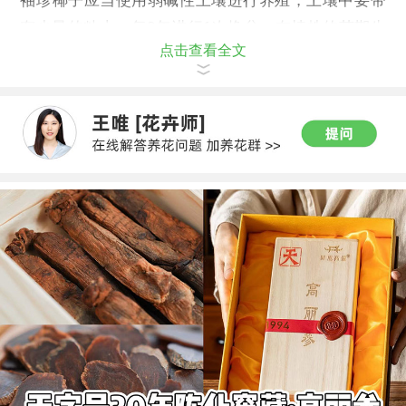
袖珍椰子应当使用弱碱性土壤进行养殖，土壤中要带
有少量的粘土，每3年进行1次换盆，在植株的苗期生
点击查看全文
长的春秋季节需要施加3-4次的稀薄液肥。