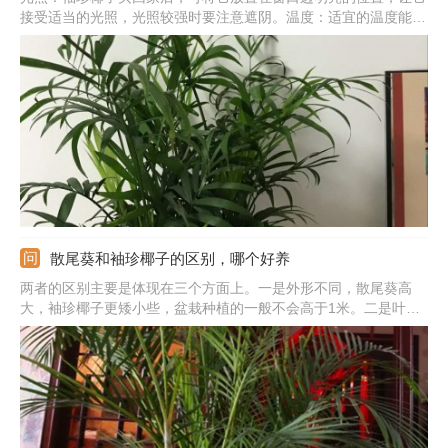
接受适当的光照，光照较强时要注意遮阴。温度：适宜的温度能够
让袖珍椰子更快的适应新的环境，所以最好能将周围的温度控制在
18-24度之间。水分：需经常浇水，保持土壤湿润，同时还要经常
洒水保持植株周围的湿度。施肥：对肥料需求性不强，新买的袖珍
椰子先不要给它施肥，以免灼伤根系。
散尾葵和袖珍椰子的区别，哪个好养
两者的区别主要是体现在三个方面上。一是外形不同，散尾葵高
大，袖珍椰子更矮小些，盆栽种植的一般不会高于1米。二是叶片
不同，散尾葵叶片宽大，是黄绿色的。袖珍椰子是披针形的，且是
深绿色的。三是花朵不同，散尾葵是圆锥花序，而袖珍椰子是肉穗
花序。