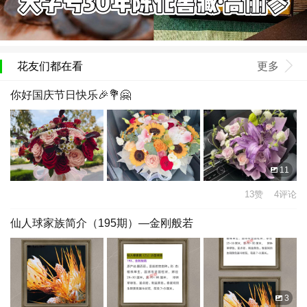
花友们都在看
更多
你好国庆节日快乐🎉💐🤗
11
13赞 4评论
仙人球家族简介（195期）—金刚般若
3