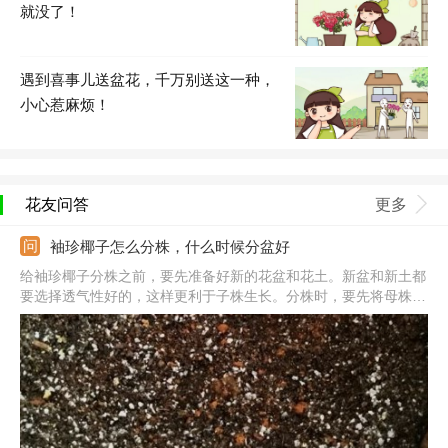
就没了！
遇到喜事儿送盆花，千万别送这一种，
小心惹麻烦！
花友问答
更多
袖珍椰子怎么分株，什么时候分盆好
给袖珍椰子分株之前，要先准备好新的花盆和花土。新盆和新土都
要选择透气性好的，这样更利于子株生长。分株时，要先将母株脱
盆，然后用刀子从它的根茎连接处将其竖着切开，平均分成2-3
份，栽入新的土壤里面。如果植株长有孽芽，也可以将它们切下来
单独栽植。栽好后，将它们放在温暖通风处，等待成活即可。