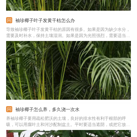
袖珍椰子叶子发黄干枯怎么办
导致袖珍椰子叶子发黄干枯的原因有很多。如果是因为缺少水分，
需要及时补水，保持土壤湿润。如果是因为光照强烈，需要适当遮
阴，避免植株被晒伤。如果是因为空气质量差，需要加强通风，保
持良好的空气流通。如果是因为养分不足，需要在生长期每施1-2
次液肥。
袖珍椰子怎么养，多久浇一次水
养袖珍椰子要用疏松肥沃的土壤，良好的排水性有利于根部的呼
吸，可以用腐叶土和河沙配制盆土。平时要适当遮阴，或把它放在
半阴处，温度保持在15-30℃之间。生长期每月可以施1-2次液肥，
施肥前需要稀释，以免浓肥烧根。浇水要根据季节调整，春秋季3