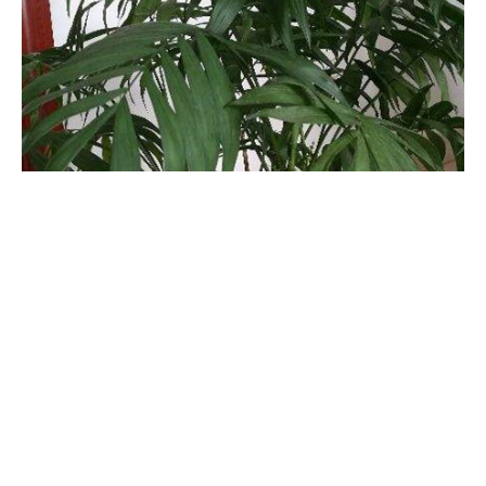
天浇一次，夏季每天浇2-3次，冬季10天浇一次。
夏威夷椰子和袖珍椰子的区别
株型区别：夏威夷椰子较高，呈丛生状生长，植株上有明显得竹
节；袖珍椰子较矮，并不是丛生的，也没有明显的竹节。叶子区
别：夏威夷椰子的叶片较长，但是很窄；袖珍椰子叶子较短，但是
比前者的叶子宽。花果区别：夏威夷椰子花朵为粉红色，浆果为紫
红色；袖珍椰子花朵为黄色小珠状，浆果为橙红色或黄色。