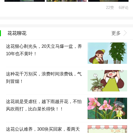
22赞 6评论
花花聊花
更多
这花狠心剃光头，20天立马爆一盆，养
10年也不黄叶！
这种花千万别买，浪费时间浪费钱，气
到冒烟！
这花就是受虐狂，越下雨越开花，不怕
风吹雨打，比白菜长得快！！
这花公认难养，300块买回家，看两天