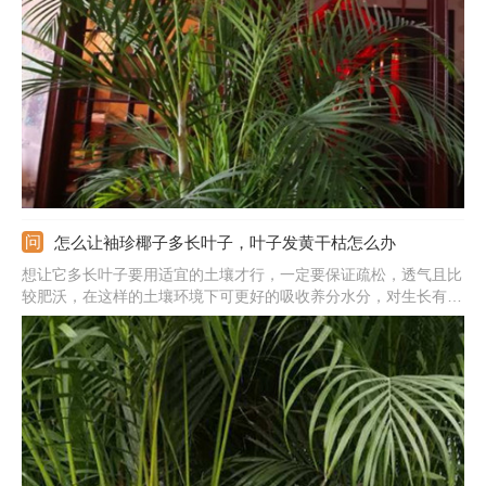
不同，散尾葵叶片宽大，是黄绿色的。袖珍椰子是披针形的，且是
深绿色的。三是花朵不同，散尾葵是圆锥花序，而袖珍椰子是肉穗
花序。
怎么让袖珍椰子多长叶子，叶子发黄干枯怎么办
想让它多长叶子要用适宜的土壤才行，一定要保证疏松，透气且比
较肥沃，在这样的土壤环境下可更好的吸收养分水分，对生长有
利。平时温度在20-25度之间最适宜，不耐寒，冬季要控温。还要
注意光照，最好放在散光处，光照适宜会更好的进行光合作用。另
外，生长季要薄肥勤施，这样养护才可长势旺盛，多长叶子。