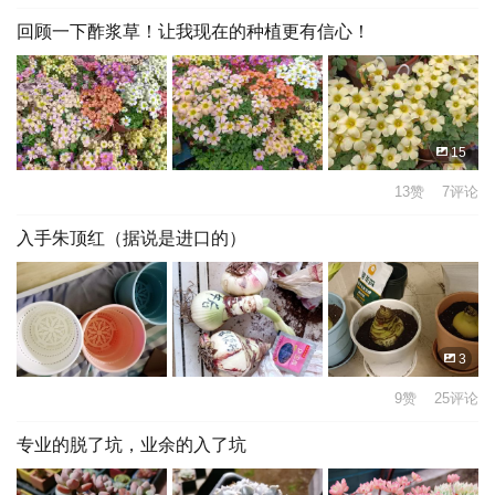
回顾一下酢浆草！让我现在的种植更有信心！
15
13赞 7评论
入手朱顶红（据说是进口的）
3
9赞 25评论
专业的脱了坑，业余的入了坑