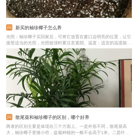
新买的袖珍椰子怎么养
光照：袖珍椰子买回家后，可将它放置在窗口边明亮的位置，让它
接受适当的光照，光照较强时要注意遮阴。温度：适宜的温度能够
让袖珍椰子更快的适应新的环境，所以最好能将周围的温度控制在
18-24度之间。水分：需经常浇水，保持土壤湿润，同时还要经常
洒水保持植株周围的湿度。施肥：对肥料需求性不强，新买的袖珍
椰子先不要给它施肥，以免灼伤根系。
散尾葵和袖珍椰子的区别，哪个好养
两者的区别主要是体现在三个方面上。一是外形不同，散尾葵高
大，袖珍椰子更矮小些，盆栽种植的一般不会高于1米。二是叶片