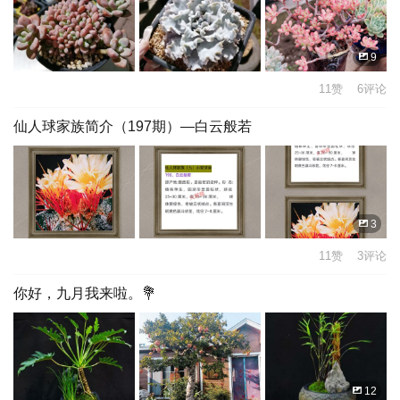
9
11赞 6评论
仙人球家族简介（197期）—白云般若
3
11赞 3评论
你好，九月我来啦。💐
12