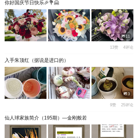
你好国庆节日快乐🎉💐🤗
11
13赞 4评论
入手朱顶红（据说是进口的）
3
9赞 25评论
仙人球家族简介（195期）—金刚般若