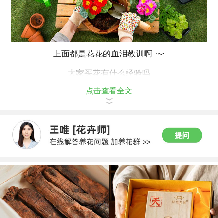
上面都是花花的血泪教训啊 ·~·
大家买花有什么经验吗
点击查看全文
多多跟花花说说喔