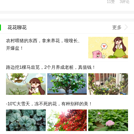
11赞 3评论
花花聊花
更多
农村喂猪的东西，拿来养花，嗖嗖长、
开爆盆！
路边挖1棵马齿苋，2个月养成老桩，真值钱！
-10℃大雪天，冻不死的花，有种别样的美！