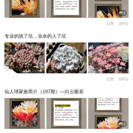
3
11赞 2评论
专业的脱了坑，业余的入了坑
9
11赞 6评论
仙人球家族简介（197期）—白云般若
3