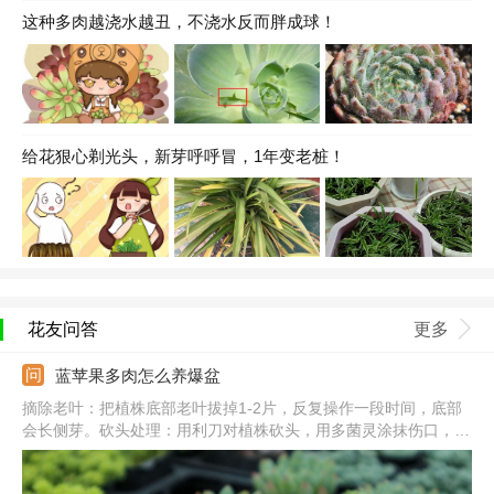
这种多肉越浇水越丑，不浇水反而胖成球！
给花狠心剃光头，新芽呼呼冒，1年变老桩！
花友问答
更多
蓝苹果多肉怎么养爆盆
摘除老叶：把植株底部老叶拔掉1-2片，反复操作一段时间，底部
会长侧芽。砍头处理：用利刀对植株砍头，用多菌灵涂抹伤口，并
在阴凉通风处养。光照充足：把它放到向阳处，每天见光不少于5
个小时，夏季要避免暴晒。合理浇水：生长期保持土壤湿润，大型