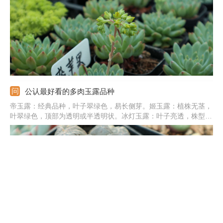
植株可适当控水，保证良好的通风性。
公认最好看的多肉玉露品种
帝玉露：经典品种，叶子翠绿色，易长侧芽。姬玉露：植株无茎，
叶翠绿色，顶部为透明或半透明状。冰灯玉露：叶子亮透，株型
大，生长紧凑，叶片饱满肥厚。宫灯玉露：顶部有细绒毛，叶片深
绿色，顶部有纹路。霓虹灯玉露：叶片为三角形，顶端有窗，大且
亮，绿色，光照充足为紫黑色。