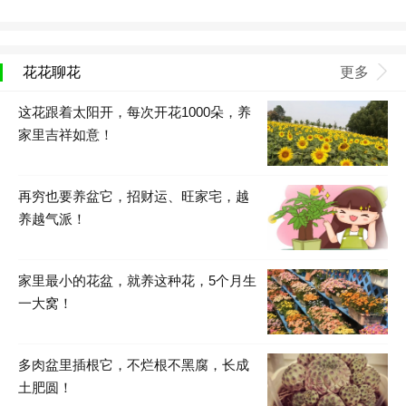
花花聊花
更多
这花跟着太阳开，每次开花1000朵，养
家里吉祥如意！
再穷也要养盆它，招财运、旺家宅，越
养越气派！
家里最小的花盆，就养这种花，5个月生
一大窝！
多肉盆里插根它，不烂根不黑腐，长成
土肥圆！