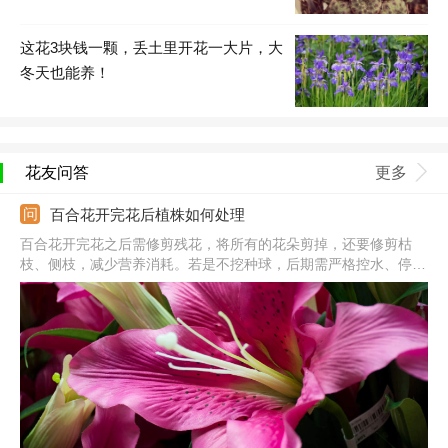
这花3块钱一颗，丢土里开花一大片，大
冬天也能养！
花友问答
更多
百合花开完花后植株如何处理
百合花开完花之后需修剪残花，将所有的花朵剪掉，还要修剪枯
枝、侧枝，减少营养消耗。若是不挖种球，后期需严格控水、停止
施肥、及时遮光、避雨，这样等秋季降温后种球还可继续萌发。若
是想挖出种球保存，需停水处理，等叶片枯萎后挖出种球，沙藏或
低温保存都行，降温后重新栽培，环境适宜还可继续生长、开花。