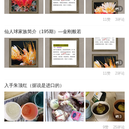
3
11赞 3评论
仙人球家族简介（195期）—金刚般若
3
11赞 2评论
入手朱顶红（据说是进口的）
3
9赞 25评论