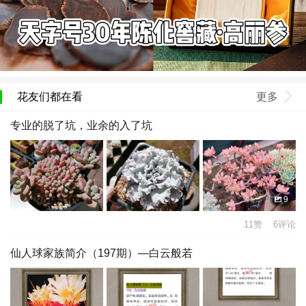
花友们都在看
更多
专业的脱了坑，业余的入了坑
9
11赞 6评论
仙人球家族简介（197期）—白云般若