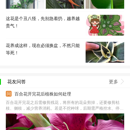
这花是个丑八怪，先别急着扔，越养越
贵气！
花养成这样，现在必须换盆，不然只能
等死！
花友问答
更多
百合花开完花后植株如何处理
百合花开完花之后需修剪残花，将所有的花朵剪掉，还要修剪枯
枝、侧枝，减少营养消耗。若是不挖种球，后期需严格控水、停止
施肥、及时遮光、避雨，这样等秋季降温后种球还可继续萌发。若
是想挖出种球保存，需停水处理，等叶片枯萎后挖出种球，沙藏或
低温保存都行，降温后重新栽培，环境适宜还可继续生长、开花。