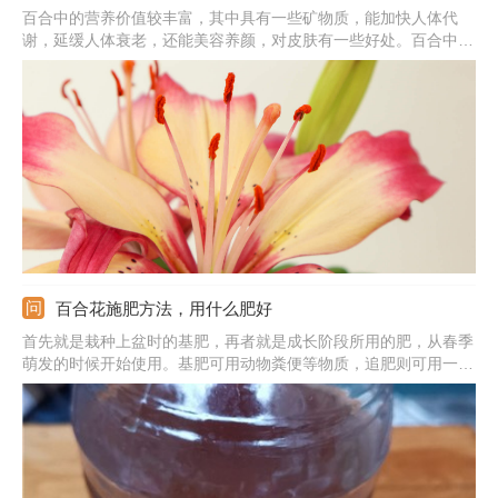
百合中的营养价值较丰富，其中具有一些矿物质，能加快人体代
谢，延缓人体衰老，还能美容养颜，对皮肤有一些好处。百合中含
有大量的果胶和天然磷脂，对胃肠黏膜有明显保护作用，可以健脾
养胃。百合也有宁心安神、补中益气的功效，缓解神经衰弱，补中
益气。新鲜百合中含黏液质，有润燥清热的作用，适合秋冬季节食
用。
百合花施肥方法，用什么肥好
首先就是栽种上盆时的基肥，再者就是成长阶段所用的肥，从春季
萌发的时候开始使用。基肥可用动物粪便等物质，追肥则可用一些
腐熟的有机肥。基肥可以混合着土壤一块放入花盆中，量不用太
多；追肥在使用时可以挖开花盆边缘的土，然后放入肥料，施肥频
率可在两个星期一次。休眠期、以及花期的时候，都不适合施肥。