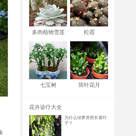
多肉植物雪莲
松霞
七宝树
筒叶花月
花卉诊疗大全
为什么绿萝突然长黄叶
子？
金