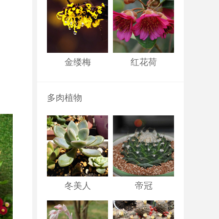
金缕梅
红花荷
多肉植物
冬美人
帝冠