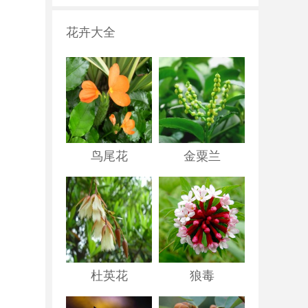
花卉大全
鸟尾花
金粟兰
杜英花
狼毒