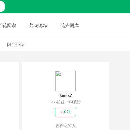
百花图谱
养花论坛
花卉图库
阳台种菜
JamesZ
255粉丝 784获赞
+关注
爱养花的人