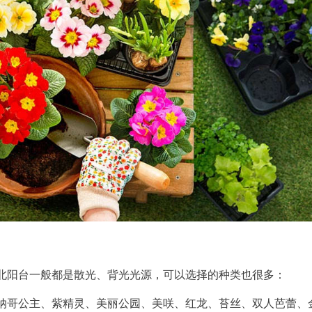
北阳台一般都是散光、背光光源，可以选择的种类也很多：
纳哥公主、紫精灵、美丽公园、美咲、红龙、苔丝、双人芭蕾、