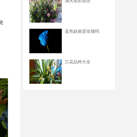
满天星的花语
浇
蓝色妖姬是玫瑰吗
兰花品种大全