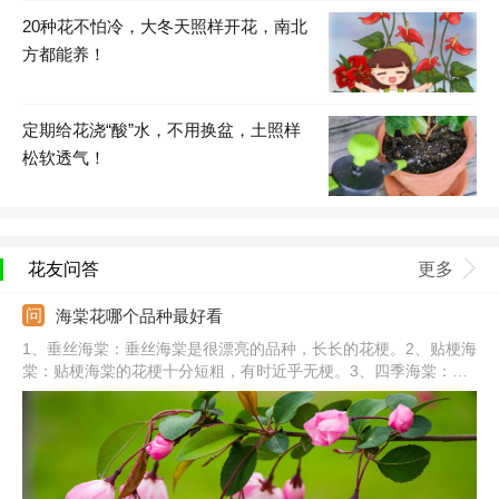
20种花不怕冷，大冬天照样开花，南北
方都能养！
定期给花浇“酸”水，不用换盆，土照样
松软透气！
花友问答
更多
海棠花哪个品种最好看
1、垂丝海棠：垂丝海棠是很漂亮的品种，长长的花梗。2、贴梗海
棠：贴梗海棠的花梗十分短粗，有时近乎无梗。3、四季海棠：四
季海棠全年开花，花朵成簇生长，姿态优美。4、西府海棠：西府
海棠未开花前花色鲜红，开花后变粉红色。5、其他：还有丽格海
棠、钻石海棠、木瓜海棠、梨花海棠、红宝石海棠、北美海棠等。