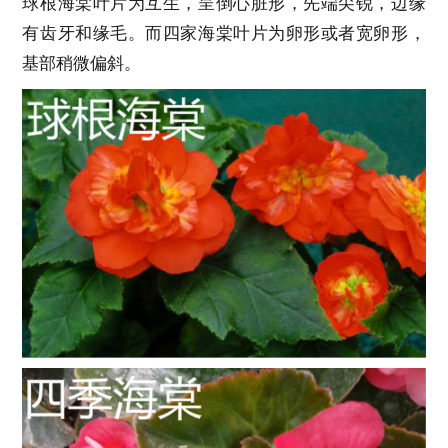
球根海棠叶片为互生，呈倒心脏形，先端尖锐，边缘
有齿牙和缘毛。而四家海棠叶片为卵形或者宽卵形，
基部稍微偏斜。