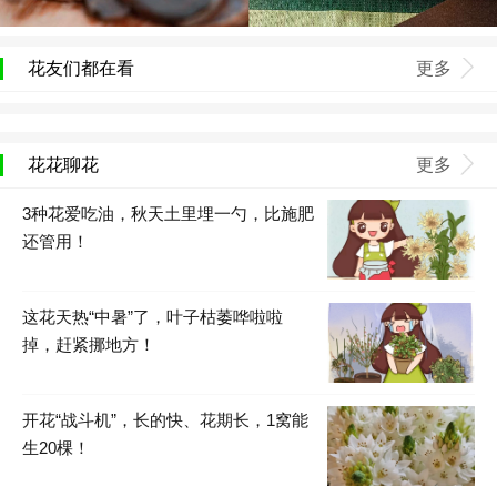
花友们都在看
更多
花花聊花
更多
3种花爱吃油，秋天土里埋一勺，比施肥
还管用！
这花天热“中暑”了，叶子枯萎哗啦啦
掉，赶紧挪地方！
开花“战斗机”，长的快、花期长，1窝能
生20棵！