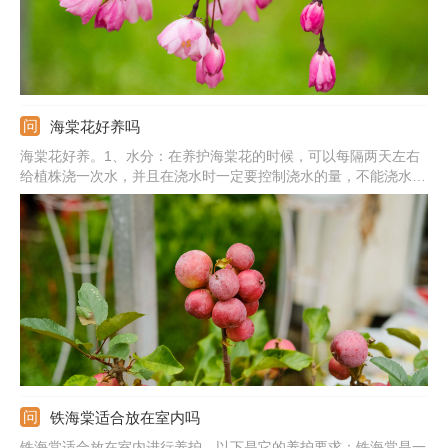
海棠花好养吗
海棠花好养。1、水分：在养护海棠花的时候，可以每隔两天左右
给植株浇一次水，并且在浇水时一定要控制浇水的量，不能浇水太
多，否则会烂根；2、养分：在它的生长期需要每个月施加3~4次
氮肥；3、温度：生长的适宜温度是在15~25℃之间；4、光照：海
棠花比较喜欢阳光，因此在它生长期间要将它放置在阳光充足的地
方。
铁海棠适合放在室内吗
铁海棠适合放在室内进行养护。以下是它的养护要求：铁海棠是一