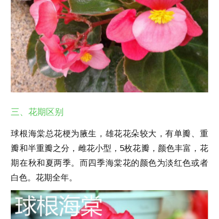
三、花期区别
球根海棠总花梗为腋生，雄花花朵较大，有单瓣、重
瓣和半重瓣之分，雌花小型，5枚花瓣，颜色丰富，花
期在秋和夏两季。而四季海棠花的颜色为淡红色或者
白色。花期全年。