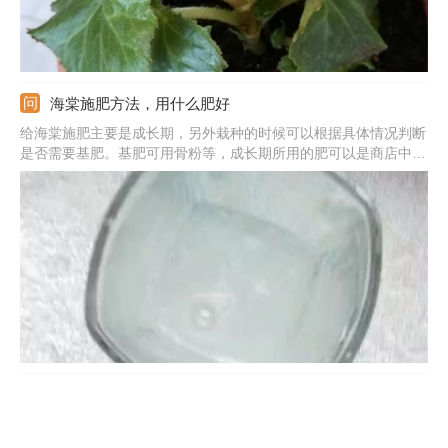
海棠施肥方法，用什么肥好
给海棠施肥主要是成长期，另外栽种的时候可以根据具体情况判断
是否需要基肥。基肥可用骨粉等，成长期所用的肥可以是商店中购
买的各类有机液肥。骨粉可以直接混入土中，有机肥液可以稀释过
后洒在土壤的表面；频率不用太高，10-15天一次即可；春季多氮
肥，花期则注意磷钾肥。温度不适宜时别施肥，使肥液时别弄到叶
子上。
银星秋海棠的养殖方法，什么时候开花
银星秋海棠养殖时要用疏松，透气，肥沃，排水性好且最好是呈中
性的土壤，最好自己配制，尽可能的满足需求。它喜光，平时建议