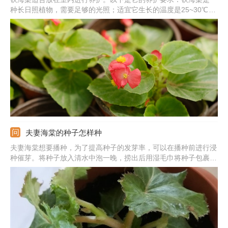
种长日照植物，需要足够的光照；适宜它生长的温度是25~30℃左
右；铁海棠比较怕水涝，因此在浇水时要遵循见干见湿的浇水原
则；铁海棠的茎干上有刺，并且在它的茎干内部汁液是有毒的，一
定要放在安全的地方合理养护。
夫妻海棠的种子怎样种
夫妻海棠想要播种，为了提高种子的发芽率，可以在播种前进行浸
种催芽。将种子放入清水中泡一晚，捞出后用湿毛巾将种子包裹
住，等种子发芽露白后，准备疏松肥沃的土壤。提前用水将土壤浇
水，把种子点播在土表，覆盖一层薄薄的细土，覆土厚度以看不见
种子为宜，之后保持土壤微潮，等种子发芽出土即可。