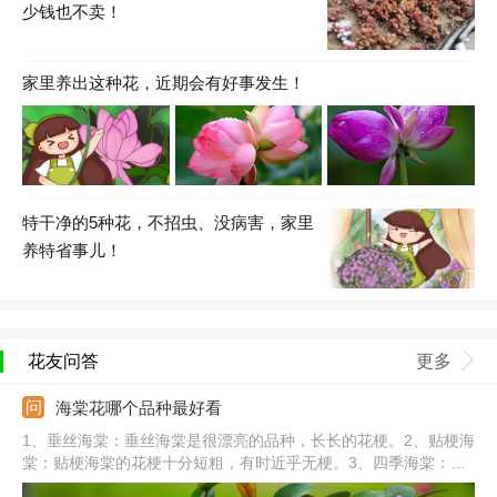
少钱也不卖！
家里养出这种花，近期会有好事发生！
特干净的5种花，不招虫、没病害，家里
养特省事儿！
花友问答
更多
海棠花哪个品种最好看
1、垂丝海棠：垂丝海棠是很漂亮的品种，长长的花梗。2、贴梗海
棠：贴梗海棠的花梗十分短粗，有时近乎无梗。3、四季海棠：四
季海棠全年开花，花朵成簇生长，姿态优美。4、西府海棠：西府