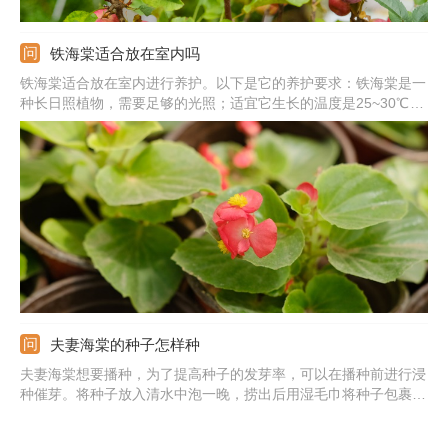
铁海棠适合放在室内吗
铁海棠适合放在室内进行养护。以下是它的养护要求：铁海棠是一
种长日照植物，需要足够的光照；适宜它生长的温度是25~30℃左
右；铁海棠比较怕水涝，因此在浇水时要遵循见干见湿的浇水原
则；铁海棠的茎干上有刺，并且在它的茎干内部汁液是有毒的，一
定要放在安全的地方合理养护。
夫妻海棠的种子怎样种
夫妻海棠想要播种，为了提高种子的发芽率，可以在播种前进行浸
种催芽。将种子放入清水中泡一晚，捞出后用湿毛巾将种子包裹
住，等种子发芽露白后，准备疏松肥沃的土壤。提前用水将土壤浇
水，把种子点播在土表，覆盖一层薄薄的细土，覆土厚度以看不见