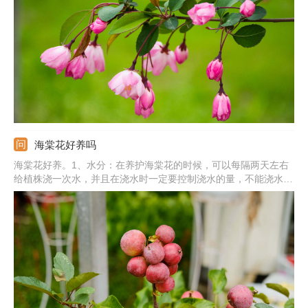
海棠未开花前花色鲜红，开花后变粉红色。5、其他：还有丽格海
棠、钻石海棠、木瓜海棠、梨花海棠、红宝石海棠、北美海棠等。
海棠花好养吗
海棠花好养。1、水分：在养护海棠花的时候，可以每隔两天左右
给植株浇一次水，并且在浇水时一定要控制浇水的量，不能浇水太
多，否则会烂根；2、养分：在它的生长期需要每个月施加3~4次
氮肥；3、温度：生长的适宜温度是在15~25℃之间；4、光照：海
棠花比较喜欢阳光，因此在它生长期间要将它放置在阳光充足的地
方。