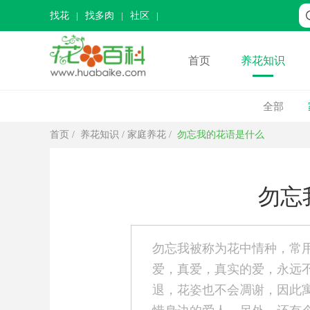
找花
找多肉
社区
首页
养花知识
全部
首页
/
养花知识
/
家庭养花
/
勿忘我的花语是什么
勿忘
勿忘我被称为花中情种，常
爱，真爱，真实的爱，永远
退，花姿也不会凋谢，因此