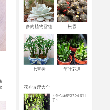
多肉植物雪莲
松霞
七宝树
筒叶花月
表
花卉诊疗大全
出
为什么绿萝突然长黄叶
子？