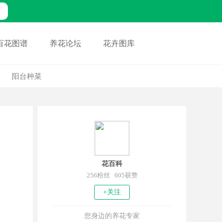
百花图谱
养花论坛
花卉图库
阳台种菜
花百科
256粉丝 605获赞
+关注
您身边的养花专家