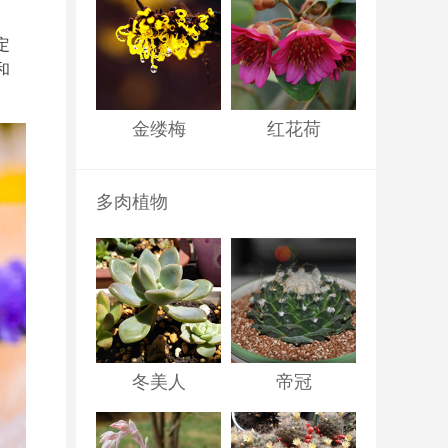
定
和
金缕梅
红花荷
多肉植物
冬美人
帝冠