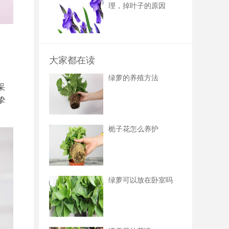
理，掉叶子的原因
大家都在读
绿萝的养殖方法
采
挚
栀子花怎么养护
绿萝可以放在卧室吗