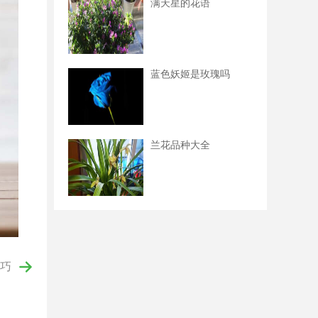
满天星的花语
蓝色妖姬是玫瑰吗
兰花品种大全
巧