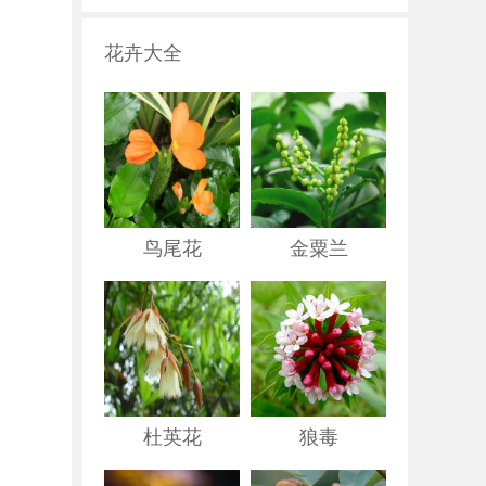
花卉大全
鸟尾花
金粟兰
杜英花
狼毒