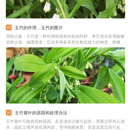
玉竹的作用，玉竹的图片
润肺止咳：玉竹是一种对肺部很有好处的药材，将它泡水饮用能够
润肺止咳。减缓衰老：它含有很多具有抗氧化能力的物质，能够减
缓人体衰老。强化心肌功能：它含有很多多糖，并且含有玉竹果聚
糖，能帮助增强心肌功能。提高免疫力：它还含有多种维生素，服
用后可以帮助增加人体的免疫力。
玉竹黄叶的原因和处理办法
玉竹黄叶可能有四种原因。若是浇水过量引起的，需要立即停止浇
水，疏松土壤并放在通风处，等待植株恢复。若是温度过高引起