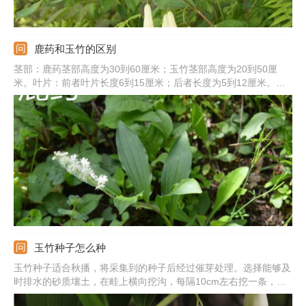
鹿药和玉竹的区别
茎部：鹿药茎部高度为30到60厘米；玉竹茎部高度为20到50厘
米。叶片：前者叶片长度6到15厘米；后者长度为5到12厘米。花
朵：前者花朵颜色为白色；后者颜色为黄绿色至白色。果实：前者
果实直径在5到6毫米；后者果实直径在7到10毫米。
玉竹种子怎么种
玉竹种子适合秋播，将采集到的种子后经过催芽处理。选择能够及
时排水的砂质壤土，在畦上横向挖沟，每隔10cm左右挖一条，深
度约3cm。然后将种子均匀的播撒于沟内，不能太紧凑，每平方米