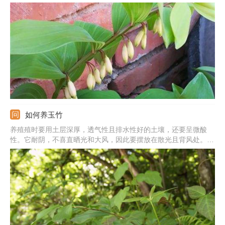
的，需要将盆栽移到凉爽且通风的地方，通过向叶面浇水，达到降
温的目的。若是施肥过量引起的，需立即停止施肥，多浇水过滤土
壤养分。若是病虫害引起的，需立即对症下药。
如何养玉竹
养殖殖时要用土层深厚，透气性且排水性好的土壤，还要呈微酸
性。它耐阴，不喜直晒光和大风，因此要摆放在散光且背风处。生
长季要勤施肥，养分充足才可更旺盛的生长。幼苗生长时不耐旱，
要及时补水，雨季还要排水，不可积水。此外，还要注意病虫害。