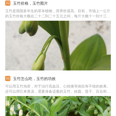
玉竹价格，玉竹图片
玉竹是我国多年生的草本植物，营养价值高。目前，市场上一公斤
的玉竹价格大概在二十二到二十五元之间，每斤大概十一到十三元
左右。但干品统货价格要更高昂，每公斤价格约在三十五到四十元
左右。另外，玉竹的原产地和规格不同，它的价格也不同。一般情
况下，玉竹的规格等级越高，它的价格也就越高。
玉竹怎么吃，玉竹的功效
可以用玉竹泡茶，对于治疗高血压、心绞痛等病症有不错的效果。
还可以用它来煲汤，需要准备适量的玉竹、桂圆、莲子、百合和薏
米等，全部洗干净后放入锅中，加水熬煮，之后在出锅时加入适量
的盐等调味品即可。另外，还能用玉竹剪汤煲粥，可以滋阴润肺。
玉竹含有丰富的维生素A和果糖等，可以减缓衰老、强化心肌。