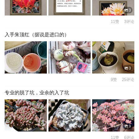
3
11赞 3评论
入手朱顶红（据说是进口的）
3
9赞 25评论
专业的脱了坑，业余的入了坑
9
11赞 6评论