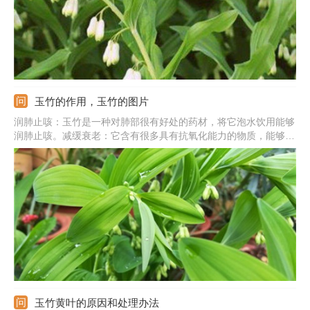
玉竹的作用，玉竹的图片
润肺止咳：玉竹是一种对肺部很有好处的药材，将它泡水饮用能够
润肺止咳。减缓衰老：它含有很多具有抗氧化能力的物质，能够减
缓人体衰老。强化心肌功能：它含有很多多糖，并且含有玉竹果聚
糖，能帮助增强心肌功能。提高免疫力：它还含有多种维生素，服
用后可以帮助增加人体的免疫力。
玉竹黄叶的原因和处理办法