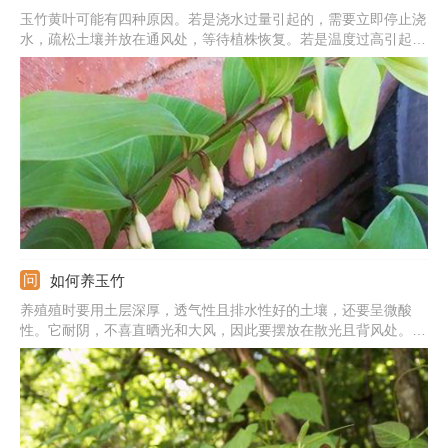
玉竹黄叶可能有四种原因。若是浇水过量引起的，需要立即停止浇
水，疏松土壤并放在通风处，等待植株恢复。若是温度过高引起
的，需要将盆栽移到凉爽且通风的地方，通过向叶面浇水，达到降
温的目的。若是施肥过量引起的，需立即停止施肥，多浇水过滤土
壤养分。若是病虫害引起的，需立即对症下药。
如何养玉竹
养殖殖时要用土层深厚，透气性且排水性好的土壤，还要呈微酸
性。它耐阴，不喜直晒光和大风，因此要摆放在散光且背风处。生
长季要勤施肥，养分充足才可更旺盛的生长。幼苗生长时不耐旱，
要及时补水，雨季还要排水，不可积水。此外，还要注意病虫害。