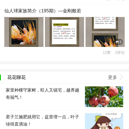
仙人球家族简介（195期）—金刚般若
3
11赞 2评论
花花聊花
更多
家里种棵守家树，旺人又镇宅，越养越
有福气！
君子兰施肥就用它，盆里埋一点，叶子
绿得直滴油！