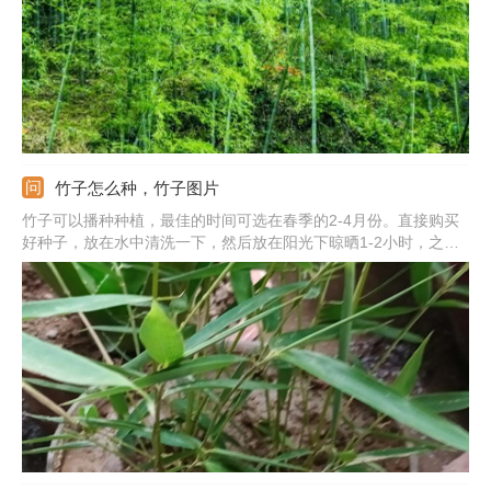
竹子怎么种，竹子图片
竹子可以播种种植，最佳的时间可选在春季的2-4月份。直接购买
好种子，放在水中清洗一下，然后放在阳光下晾晒1-2小时，之后
浸泡在清水中，大约6-10小时后捞出晾干。准备好合适的土质，土
壤可用园土、营养土、腐殖土混合，将种子播种育苗，等后期长势
稳定后，就可以进行移栽，移栽后注意养护。