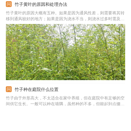
竹子黄叶的原因和处理办法
竹子黄叶的原因大概有五种。如果是因为通风性差，则需要将其转
移到通风较好的地方；如果是因为浇水不当，则浇水过多时需及时
排水松土，浇水过少时增加浇水量；如果是因为病虫害，则要及时
喷洒药物治疗；如果是因为缺少光照，则可将其移到光照较好的地
方；如果是因为施肥太多，则要及时脱盆冲洗根部多余的肥料再换
土栽种。
竹子种在庭院什么位置
竹子由于外形高大，不太适合在家中养殖，但在庭院中有足够的空
间供它生长。一般可以种在墙隅，虽然种的不多，但能起到点缀的
效果。也可以摆放在门旁，挺拔的造型能彰显庭院主人的品格。或
者将它种在楼梯旁，借它一节一节的造型，取节节高升的寓意。为
了保证它的生长，通常种在西南角，能接受充足的光照。