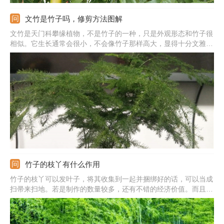
文竹是竹子吗，修剪方法图解
文竹是天门科攀缘植物，不是竹子的一种，只是外观形态和竹子很
相似。它生长通常会很小，不会像竹子那样高大，显得十分文雅，
因此摆放到客厅、书房等地都比较适合。想要让它长势更好，需在
幼苗期剪除顶部嫩芽，生长期需剪除干枯、杂乱的枝条，还可以进
行造型。
竹子的枝丫有什么作用
竹子的枝丫可以发叶子，将其收集到一起并捆绑好的话，可以当成
扫帚来扫地。若是制作的数量较多，还有不错的经济价值。而且，
在加工处理后也是能用来造纸的。竹子的用途十分广泛，不但可作
为园林绿化植物栽培，还能被制作成各种用具，如食用器具、厨房
用具等。