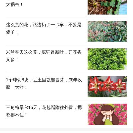
大祸害！
这么贵的花，路边扔了一卡车，不捡是
傻子！
米兰春天这么养，疯狂冒新叶，开花香
又多！
1个球切8块，丢土里就能冒芽，来年收
获一大盆！
三角梅旱它15天，花苞蹭蹭往外冒，摁
都摁不住！