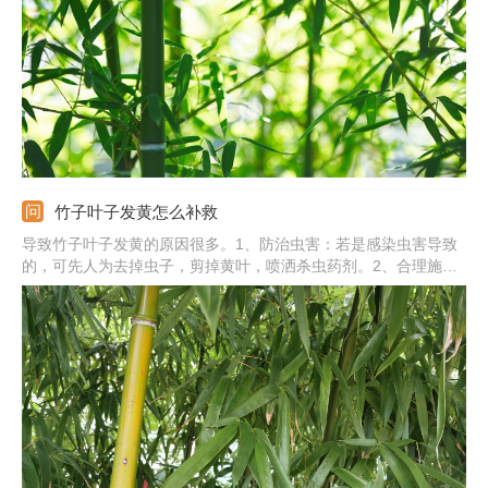
能影响房屋的根基。
竹子叶子发黄怎么补救
导致竹子叶子发黄的原因很多。1、防治虫害：若是感染虫害导致
的，可先人为去掉虫子，剪掉黄叶，喷洒杀虫药剂。2、合理施
肥：若是缺少养分导致的，可施足基肥，定期追施薄肥。3、防晒
遮光：若是强光暴晒导致的，可注意防晒，剪掉黄叶。4、若是水
分过多导致的，可及时控水排水。