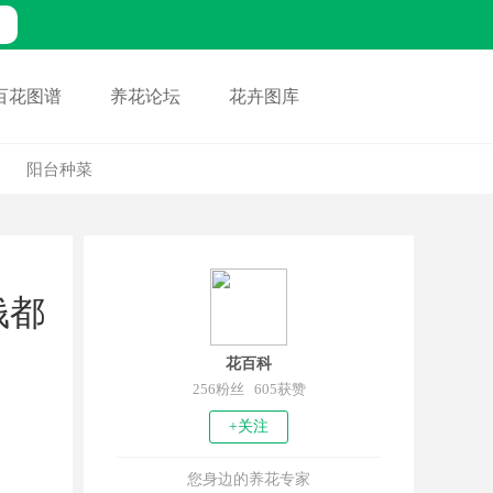
百花图谱
养花论坛
花卉图库
阳台种菜
钱都
花百科
256粉丝 605获赞
+关注
您身边的养花专家