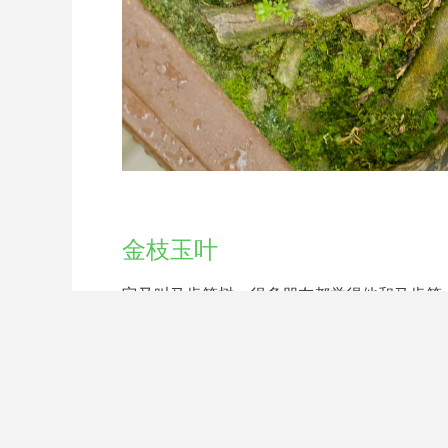
金枝玉叶
它又叫马齿笕树，很多朋友都觉得他和马齿笕
倍呢！经常会有朋友特意将金枝玉叶给带回家
上一盆金枝玉叶！