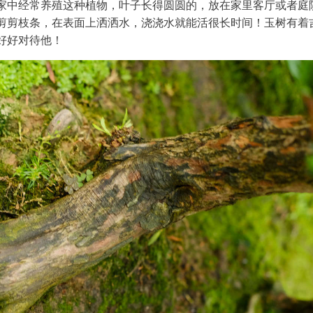
家中经常养殖这种植物，叶子长得圆圆的，放在家里客厅或者庭
剪剪枝条，在表面上洒洒水，浇浇水就能活很长时间！玉树有着
好好对待他！