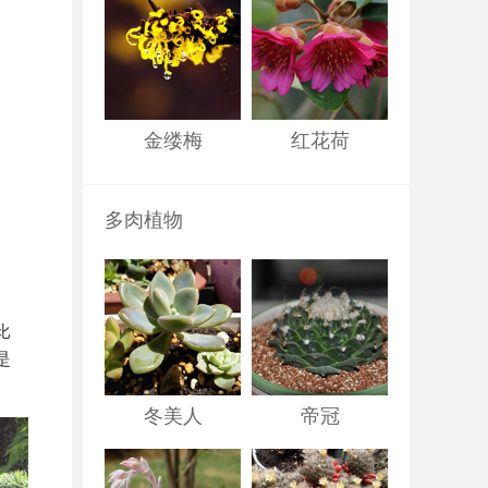
金缕梅
红花荷
多肉植物
比
是
冬美人
帝冠