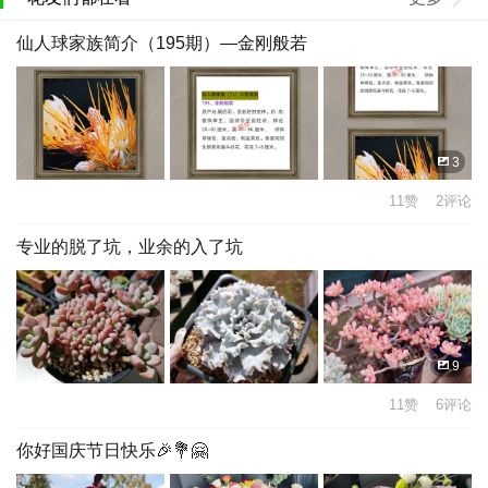
仙人球家族简介（195期）—金刚般若
3
11赞 2评论
专业的脱了坑，业余的入了坑
9
11赞 6评论
你好国庆节日快乐🎉💐🤗