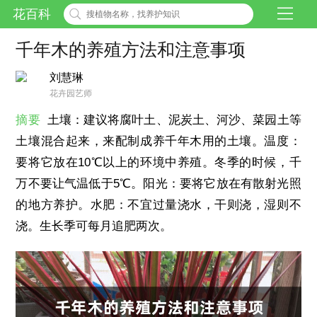
花百科
千年木的养殖方法和注意事项
刘慧琳
花卉园艺师
摘要
土壤：建议将腐叶土、泥炭土、河沙、菜园土等
土壤混合起来，来配制成养千年木用的土壤。温度：
要将它放在10℃以上的环境中养殖。冬季的时候，千
万不要让气温低于5℃。阳光：要将它放在有散射光照
的地方养护。水肥：不宜过量浇水，干则浇，湿则不
浇。生长季可每月追肥两次。