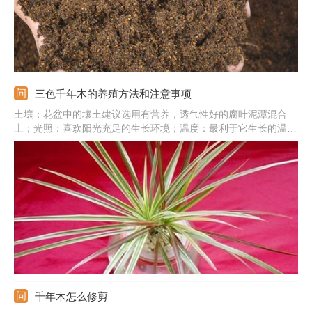
三色千年木的养殖方法和注意事项
土壤：花盆中的壤土建议选用有营养，透气性好的腐叶泥潭混合
土；光照：喜欢阳光充足的生长环境；温度：最利于它生长的温度
是18℃-28℃；浇水：夏天天气干燥可以给水勤一点；施肥：每个
月可以给植株施1-2次肥，如果是养殖了很多年的植株则需要每1-2
个周施一次肥。
千年木怎么修剪