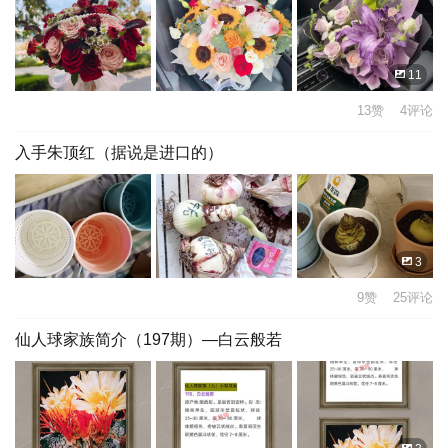
11
13赞 4评论
入手朱顶红（据说是进口的）
3
9赞 25评论
仙人球家族简介（197期）—白云般若