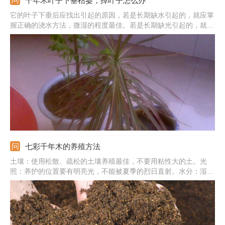
千年木叶子下垂枯萎，掉叶子怎么办
它的叶子下垂后应找出引起的原因，若是长期缺水引起的，就应掌
握正确的浇水方法，微湿的程度最佳。若是长期缺光引起的，就要
尽量为它提供光照。若是病菌感染引起的，就应修剪病叶并喷洒一
些适合的药物。另外，发现它掉叶子后也要尽快的解决处理，浇水
不可太勤，气温也不可太低。
七彩千年木的养殖方法
土壤：使用松散、疏松的土壤养殖最佳，不要用粘性大的土。光
照：养护的位置要有明亮光，不能被夏季的烈日直射。水分：湿度
要足够高，浇水要等干透后再浇，气候干时需适当喷洒水。施肥：
生长期每周施一次肥，不可施加浓肥和生肥。