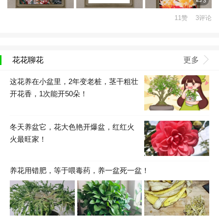
3
11赞 3评论
花花聊花
更多
这花养在小盆里，2年变老桩，茎干粗壮
开花香，1次能开50朵！
冬天养盆它，花大色艳开爆盆，红红火
火最旺家！
养花用错肥，等于喂毒药，养一盆死一盆！