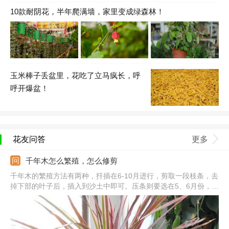
10款耐阴花，半年爬满墙，家里变成绿森林！
玉米棒子丢盆里，花吃了立马疯长，呼
呼开爆盆！
花友问答
更多
千年木怎么繁殖，怎么修剪
千年木的繁殖方法有两种，扦插在6-10月进行，剪取一段枝条，去
掉下部的叶子后，插入到沙土中即可。压条则要选在5、6月份，从
主茎顶端20厘米的地方进行环剥，并用湿润的苔藓包裹一下，生根
后分离栽种。给它修剪分别要在生长期和休眠期进行。