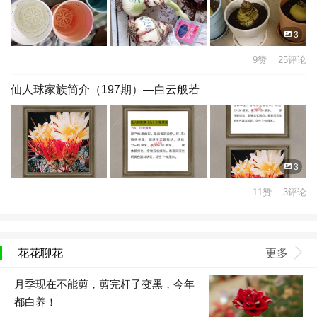
3
9赞 25评论
仙人球家族简介（197期）—白云般若
3
11赞 3评论
花花聊花
更多
月季现在不能剪，剪完杆子变黑，今年
都白养！