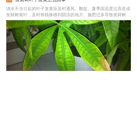
浇水不当引起的叶子发黄应及时通风、翻盆。夏季因温度过高造成
发财树黄叶，及时将植株移到阴凉的地方。施肥过多导致发财树根
部腐烂，将植株脱盆，清理腐烂的部分，换上新土，重新栽种。
君子兰开花有什么兆头
君子兰的花期主要以春夏季为主，开花是报喜的兆头，象征着家庭
和睦，家族驯良。君子兰花语是高贵宝贵，象征人高尚品格，寓意
高雅公正。正如花开养人屋的说法一样，君子兰开花是个很好的兆
头。