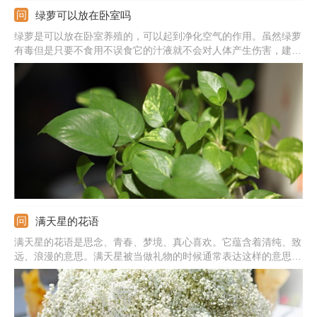
绿萝可以放在卧室吗
绿萝是可以放在卧室养殖的，可以起到净化空气的作用。虽然绿萝
有毒但是只要不食用不误食它的汁液就不会对人体产生伤害，建议
晚上不要放在卧室养殖，因为呼吸作用会生成二氧化碳。
满天星的花语
满天星的花语是思念、青春、梦境、真心喜欢。它蕴含着清纯、致
远、浪漫的意思。满天星被当做礼物的时候通常表达这样的意思：
我在思念你，你是清纯的，我是真心喜欢你的，拥有你我很喜悦。