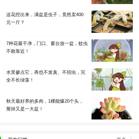
这花挖出来，满盆是虫子，竟然卖400
元一斤？
7种花最干净，门口、窗台放一盆，蚊虫
不敢靠近！
水里掺点它，再也不发臭、不招虫，完
全不长绿藻！
秋天最好养的多肉，1棵能爆20个头，
掰掉又是一大盆！