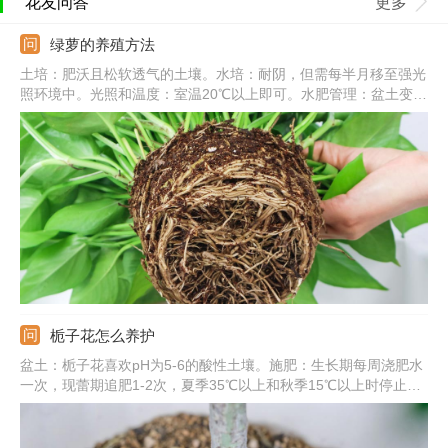
花友问答
更多
绿萝的养殖方法
土培：肥沃且松软透气的土壤。水培：耐阴，但需每半月移至强光
照环境中。光照和温度：室温20℃以上即可。水肥管理：盆土变干
需要及时浇水，一次浇透，秋冬减少浇水和施肥。常见病害：炭疽
病、根腐病、叶斑病。
栀子花怎么养护
盆土：栀子花喜欢pH为5-6的酸性土壤。施肥：生长期每周浇肥水
一次，现蕾期追肥1-2次，夏季35℃以上和秋季15℃以上时停止施
肥。浇水：保持盆土湿润，晚上可喷雾将叶片淋湿。光照：要充
足，除七八月份正午外可放在阳光下养护。