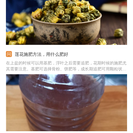
目、消咳止痛的功效。
莲花施肥方法，用什么肥好
在上盆的时候可以用基肥，浮叶之后需要追肥，花期时候的施肥尤
其需要注意。基肥可选择骨粉、饼肥等，成长期追肥可用颗粒状的
复合肥。基肥直接混合在塘泥之中，颗粒状的肥在成长期每次添加
10粒左右，花期的时候需要多用一些；施肥7—10天一次比较好。
需注意休眠期的时候别施肥，施肥过后可以添加一定量的水。