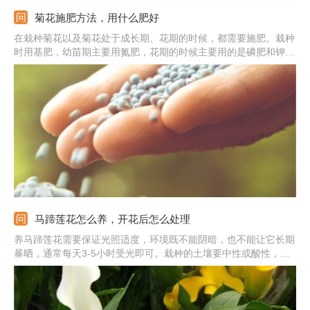
菊花施肥方法，用什么肥好
在栽种菊花以及菊花处于成长期、花期的时候，都需要施肥。栽种
时用基肥，幼苗期主要用氮肥，花期的时候主要用的是磷肥和钾
肥。基肥可以直接混合在土壤之中，成长期使用的肥料需要注意稀
释，然后施加在土壤的表面；施肥的频率不能太高，半个月一次就
行；肥料的量不能太多。需注意菊花处在休眠期的时候别施肥。
马蹄莲花怎么养，开花后怎么处理
养马蹄莲花需要保证光照适度，环境既不能阴暗，也不能让它长期
暴晒，通常每天3-5小时受光即可。栽种的土壤要中性或酸性，还
要加入适量的基肥。由于它喜湿润，所以日常浇水要勤，但不要把
水浇在叶鞘里，不然会使其腐烂。施肥通常两周一次，现蕾后要适
当追肥。植株开花后需要修剪一下，延长下次花期。