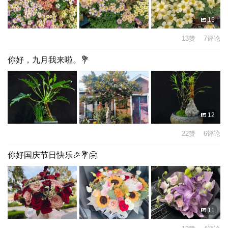
15
13赞 7评论
你好，九月我来啦。💐
12
22赞 6评论
你好国庆节日快乐🎉💐🤗
11