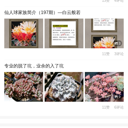
13赞 4评论
仙人球家族简介（197期）—白云般若
3
11赞 3评论
专业的脱了坑，业余的入了坑
9
11赞 6评论