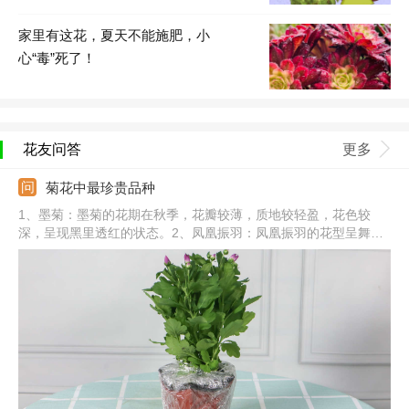
家里有这花，夏天不能施肥，小
心“毒”死了！
花友问答
更多
菊花中最珍贵品种
1、墨菊：墨菊的花期在秋季，花瓣较薄，质地较轻盈，花色较
深，呈现黑里透红的状态。2、凤凰振羽：凤凰振羽的花型呈舞环
形，花朵盛开时，就像往四周伸展一样。3、绿牡丹：绿牡丹的花
色为青绿色，如同是玉石一样，花冠微微呈扁球状。4、其他：还
有十丈垂帘、雪珠红梅、红衣绿裳、绿云、帅旗、鬃掸佛尘、西湖
柳月等。