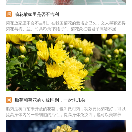
菊花放家里是否不吉利
菊花放家里不会不吉利。在我国菊花的栽培史已久，文人墨客还将
菊花与梅、兰、竹共称为“四君子”。菊花象征着君子高洁不屈、一
身傲骨、飘逸潇洒、淡泊名利的风骨。但是因为菊花现在常常用来
祭奠先人，所以容易让人联想到死亡、不吉利等意象。因此在种植
时可避开黄色、黑色、白色的菊花，也不可随意赠送，引起误会。
胎菊和菊花的功效区别，一次泡几朵
胎菊是杭白菊未开放的花苞，也叫做柑菊，功效要比菊花好，可以
提高身体内的一些细胞的活性，提高身体免疫力，也可以美容养
颜，延缓衰老，还有养肝护肝、清热去火、护目、降血压的功效。
菊花跟胎菊的功效差不多，它性甘、微寒，具有散风热、平肝明