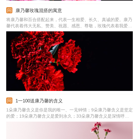
康乃馨玫瑰混搭的寓意
将康乃馨和百合搭配起来，代表一生相爱、长久、真诚的爱。康乃
馨代表着伟大无私、赞美、祝愿、感恩、尊敬，玫瑰代表着我爱
你，所以将两种花材搭配起来，不但颜值高，寓意也很美好，可把
它送给自己的爱人、妈妈，一方面是赞美对方，另一方面是表达自
己的心意，让对方知道自己是很爱她的。
1一100送康乃馨的含义
1朵康乃馨含义是你是我的唯一、一见钟情；9朵康乃馨含义是坚定
的爱；19朵康乃馨含义是爱到永久；33朵康乃馨含义是深情呼
唤“我爱你”；51朵康乃馨含义是我心中只有你；66朵康乃馨含义是
真爱永不变、爱无止境；77朵康乃馨含义是向你正式求婚；99朵
康乃馨含义是长相厮守、天长地久。