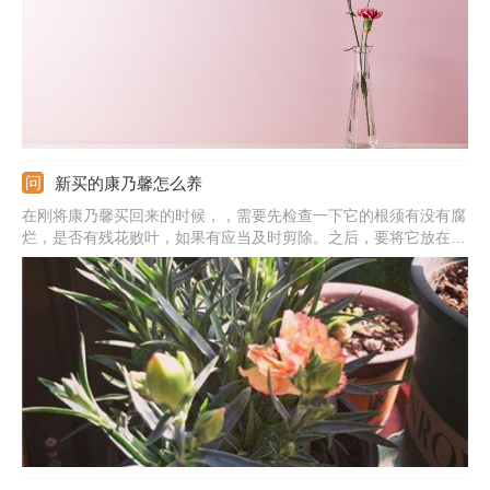
新买的康乃馨怎么养
在刚将康乃馨买回来的时候，，需要先检查一下它的根须有没有腐
烂，是否有残花败叶，如果有应当及时剪除。之后，要将它放在一
个相对温暖的环境中来养护，最好将温度保持在20℃左右，暂时不
可以给予太强烈的光照。先放在光照相对柔和的环境中来养殖，平
均每3-5天浇一次水，并且暂停施肥。