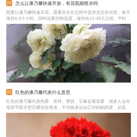
怎么让康乃馨快速开放，有花苞能喷水吗
想要让康乃馨快速开花，需要在生长过程中提供充足的光照，每天
保持6-8个小时。同时还要控制温度，保持在13-35℃之间。平时浇
水不要浇多，让土壤见干见湿。开花前还可以补充一点磷钾肥，也
能起到促花的效果。另外还要适当修剪，通过疏蕾和剪枝，以便让
养分集中供给。
红色的康乃馨代表什么意思
红色的康乃馨代表热爱、崇拜、赞赏，它象征着母爱，很多人会在
母亲节那天把它赠送给母亲，不但能表达自己对妈妈的爱，还是一
种美好的祝福。它也有感激、感恩的含义，因此送给老师或是其他
长辈也很好。此外，白色、粉色和黄色也是可以送给母亲的。