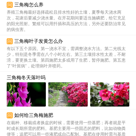
问
三角梅怎么养
养殖三角梅最好选择疏松且排水性好的土壤，夏季每天浇水两
次，花谢后要减少浇水量。在开花期间要适当施磷肥，给它充足
的阳光照射。繁殖可以用扦插和高压的方法，另外还要防治常见
的病虫害。
问
三角梅叶子发黄怎么办
有以下五个原因。第一浇水不宜，需调整浇水方法。第二光线太
少，特别是冬季需在八个小时左右。第三土壤排水性太差，不耐
涝，要更换土壤。第四施肥太多或用了生肥，暂停施肥。第五患
了“叶斑病”，处理病叶并喷药。
三角梅冬天落叶吗
问
如何给三角梅施肥
在栽种、移栽或者换盆的时候，需要使用一些基肥；再者就是平
时成长期所需的肥料。基肥主要用一些固态的肥料，比如动物粪
便等；追肥可以用一些液肥或自己配制。基肥在使用时需与基质