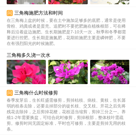
问
三角梅施肥方法和时间
在三角梅上盆的时候，要在土中施加足够多的底肥，通常是使用
骨粉、鸡粪或者是蛋壳。追肥时不要把肥施在植株根部，可在稀
释后沿着盆边施肥。生长期施肥是7-10天一次，秋季和冬季都需
要进行控肥。生长期是施氮肥，花期前施肥主要是磷钾肥，不要
在有强烈阳光的时候施肥。
三角梅多久浇一次水
问
三角梅什么时候修剪
春季发芽后，生长旺盛需修剪，剪掉枯枝、病枝、黄枝，生长孱
弱的枝条去除，还要去掉部分的徒长枝、交叉枝。开花之后先将
残花去除掉，之后剪掉花梗，花枝适当缩剪，剪掉三分之一。养
殖1-2年需要换盆，可结合此时修剪，剪掉根部，整体枝叶需疏
剪。修剪时间无固定标准，平时也可修剪，主要是剪掉无用的枝
条。