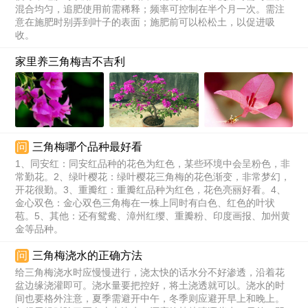
混合均匀，追肥使用前需稀释；频率可控制在半个月一次。需注
意在施肥时别弄到叶子的表面；施肥前可以松松土，以促进吸
收。
家里养三角梅吉不吉利
问
三角梅哪个品种最好看
1、同安红：同安红品种的花色为红色，某些环境中会呈粉色，非
常勤花。2、绿叶樱花：绿叶樱花三角梅的花色渐变，非常梦幻，
开花很勤。3、重瓣红：重瓣红品种为红色，花色亮丽好看。4、
金心双色：金心双色三角梅在一株上同时有白色、红色的叶状
苞。5、其他：还有鸳鸯、漳州红缨、重瓣粉、印度画报、加州黄
金等品种。
问
三角梅浇水的正确方法
给三角梅浇水时应慢慢进行，浇太快的话水分不好渗透，沿着花
盆边缘浇灌即可。浇水量要把控好，将土浇透就可以。浇水的时
间也要格外注意，夏季需避开中午，冬季则应避开早上和晚上。