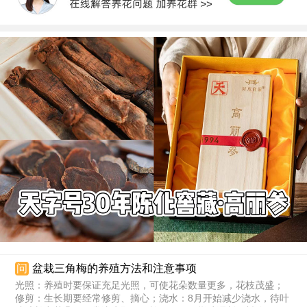
问
盆栽三角梅的养殖方法和注意事项
光照：养殖时要保证充足光照，可使花朵数量更多，花枝茂盛；
修剪：生长期要经常修剪、摘心；浇水：8月开始减少浇水，待叶