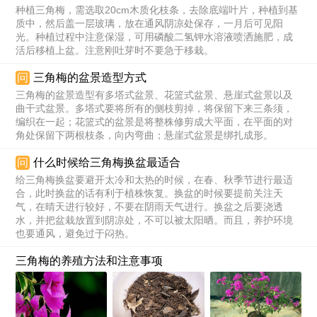
种植三角梅，需选取20cm木质化枝条，去除底端叶片，种植到基
质中，然后盖一层玻璃，放在通风阴凉处保存，一月后可见阳
光。种植过程中注意保湿，可用磷酸二氢钾水溶液喷洒施肥，成
活后移植上盆。注意刚吐芽时不要急于移栽。
问
三角梅的盆景造型方式
三角梅的盆景造型有多塔式盆景、花篮式盆景、悬崖式盆景以及
曲干式盆景。多塔式要将所有的侧枝剪掉，将保留下来三条须，
编织在一起；花篮式的盆景是将整株修剪成大平面，在平面的对
角处保留下两根枝条，向内弯曲；悬崖式盆景是绑扎成形。
问
什么时候给三角梅换盆最适合
给三角梅换盆要避开太冷和太热的时候，在春、秋季节进行最适
合，此时换盆的话有利于植株恢复。换盆的时候要提前关注天
气，在晴天进行较好，不要在阴雨天气进行。换盆之后要浇透
水，并把盆栽放置到阴凉处，不可以被太阳晒。而且，养护环境
也要通风，避免过于闷热。
三角梅的养殖方法和注意事项