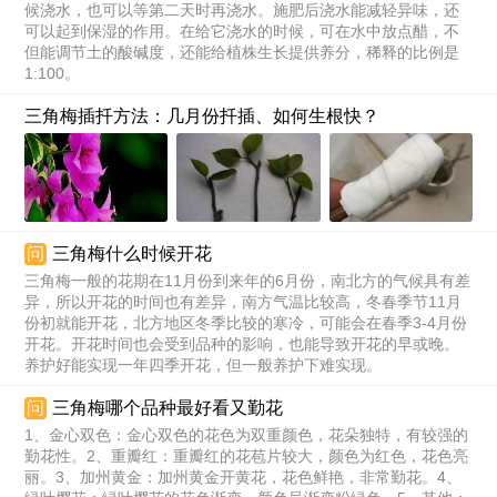
候浇水，也可以等第二天时再浇水。施肥后浇水能减轻异味，还
可以起到保湿的作用。在给它浇水的时候，可在水中放点醋，不
但能调节土的酸碱度，还能给植株生长提供养分，稀释的比例是
1:100。
三角梅插扦方法：几月份扦插、如何生根快？
问
三角梅什么时候开花
三角梅一般的花期在11月份到来年的6月份，南北方的气候具有差
异，所以开花的时间也有差异，南方气温比较高，冬春季节11月
份初就能开花，北方地区冬季比较的寒冷，可能会在春季3-4月份
开花。开花时间也会受到品种的影响，也能导致开花的早或晚。
养护好能实现一年四季开花，但一般养护下难实现。
问
三角梅哪个品种最好看又勤花
1、金心双色：金心双色的花色为双重颜色，花朵独特，有较强的
勤花性。2、重瓣红：重瓣红的花苞片较大，颜色为红色，花色亮
丽。3、加州黄金：加州黄金开黄花，花色鲜艳，非常勤花。4、