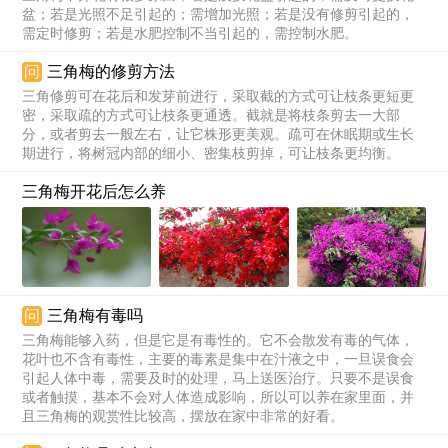
盆；若是光照不足引起的；需增加光照；若是没有修剪引起的，
需定时修剪；若是水肥控制不当引起的，需控制水肥。
问
三角梅的修剪方法
三角修剪可在花后和发芽前进行，采取截的方式可让枝条更短更
密，采取疏的方式可让枝条更通透。截就是将枝条剪去一大部
分，或者剪去一般左右，让它株形更美观。疏可在休眠期或生长
期进行，将树冠内部的细小、密集枝剪掉，可让枝条更均衡。
三角梅开花后怎么养
问
三角梅有毒吗
三角梅能够入药，但是它是有毒性的。它不会散发有毒的气体，
花叶也不含有毒性，主要的毒素是集中在汁液之中，一旦误食会
引起人体中毒，需要及时的处理，马上送医治疗。只要不是误食
或者触摸，基本不会对人体造成影响，所以可以养在家里面，并
且三角梅的观赏性比较高，摆放在家中非常的好看。