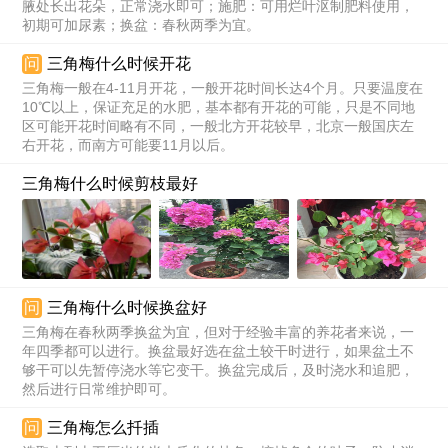
腋处长出花朵，正常浇水即可；施肥：可用烂叶沤制肥料使用，
初期可加尿素；换盆：春秋两季为宜。
问
三角梅什么时候开花
三角梅一般在4-11月开花，一般开花时间长达4个月。只要温度在
10℃以上，保证充足的水肥，基本都有开花的可能，只是不同地
区可能开花时间略有不同，一般北方开花较早，北京一般国庆左
右开花，而南方可能要11月以后。
三角梅什么时候剪枝最好
问
三角梅什么时候换盆好
三角梅在春秋两季换盆为宜，但对于经验丰富的养花者来说，一
年四季都可以进行。换盆最好选在盆土较干时进行，如果盆土不
够干可以先暂停浇水等它变干。换盆完成后，及时浇水和追肥，
然后进行日常维护即可。
问
三角梅怎么扦插