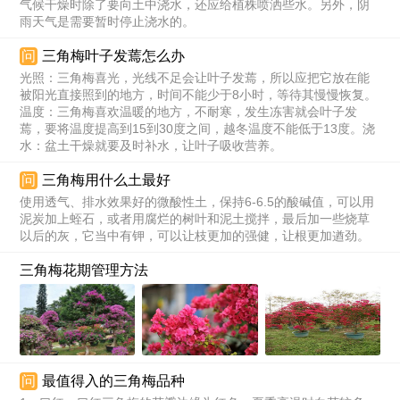
气候干燥时除了要向土中浇水，还应给植株喷洒些水。另外，阴
雨天气是需要暂时停止浇水的。
问
三角梅叶子发蔫怎么办
光照：三角梅喜光，光线不足会让叶子发蔫，所以应把它放在能
被阳光直接照到的地方，时间不能少于8小时，等待其慢慢恢复。
温度：三角梅喜欢温暖的地方，不耐寒，发生冻害就会叶子发
蔫，要将温度提高到15到30度之间，越冬温度不能低于13度。浇
水：盆土干燥就要及时补水，让叶子吸收营养。
问
三角梅用什么土最好
使用透气、排水效果好的微酸性土，保持6-6.5的酸碱值，可以用
泥炭加上蛭石，或者用腐烂的树叶和泥土搅拌，最后加一些烧草
以后的灰，它当中有钾，可以让枝更加的强健，让根更加遒劲。
三角梅花期管理方法
问
最值得入的三角梅品种