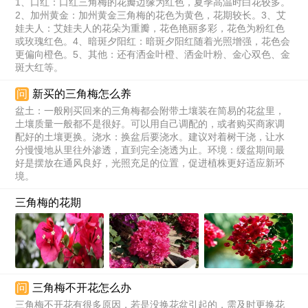
1、口红：口红三角梅的花瓣边缘为红色，夏季高温时白花较多。
2、加州黄金：加州黄金三角梅的花色为黄色，花期较长。3、艾
娃夫人：艾娃夫人的花朵为重瓣，花色艳丽多彩，花色为粉红色
或玫瑰红色。4、暗斑夕阳红：暗斑夕阳红随着光照增强，花色会
更偏向橙色。5、其他：还有洒金叶橙、洒金叶粉、金心双色、金
斑大红等。
问
新买的三角梅怎么养
盆土：一般刚买回来的三角梅都会附带土壤装在简易的花盆里，
土壤质量一般都不是很好。可以用自己调配的，或者购买商家调
配好的土壤更换。浇水：换盆后要浇水。建议对着树干浇，让水
分慢慢地从里往外渗透，直到完全浇透为止。环境：缓盆期间最
好是摆放在通风良好，光照充足的位置，促进植株更好适应新环
境。
三角梅的花期
问
三角梅不开花怎么办
三角梅不开花有很多原因，若是没换花盆引起的，需及时更换花