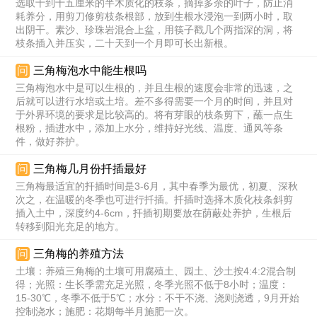
选取十到十五厘米的半木质化的枝条，摘掉多余的叶子，防止消
耗养分，用剪刀修剪枝条根部，放到生根水浸泡一到两小时，取
出阴干。素沙、珍珠岩混合上盆，用筷子戳几个两指深的洞，将
枝条插入并压实，二十天到一个月即可长出新根。
问
三角梅泡水中能生根吗
三角梅泡水中是可以生根的，并且生根的速度会非常的迅速，之
后就可以进行水培或土培。差不多得需要一个月的时间，并且对
于外界环境的要求是比较高的。将有芽眼的枝条剪下，蘸一点生
根粉，插进水中，添加上水分，维持好光线、温度、通风等条
件，做好养护。
问
三角梅几月份扦插最好
三角梅最适宜的扦插时间是3-6月，其中春季为最优，初夏、深秋
次之，在温暖的冬季也可进行扦插。扦插时选择木质化枝条斜剪
插入土中，深度约4-6cm，扦插初期要放在荫蔽处养护，生根后
转移到阳光充足的地方。
问
三角梅的养殖方法
土壤：养殖三角梅的土壤可用腐殖土、园土、沙土按4:4:2混合制
得；光照：生长季需充足光照，冬季光照不低于8小时；温度：
15-30℃，冬季不低于5℃；水分：不干不浇、浇则浇透，9月开始
控制浇水；施肥：花期每半月施肥一次。