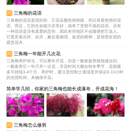
问
三角梅的花语
三角梅的花语是很好的，它花朵颜色很艳丽，所以有着热情的花
语。而且，它的生命能力非常好，就有了坚韧不拔的花语。还有
一种花语是没有真爱的悲伤，因此有些地区不会随便把它送人。
它寓意着吉祥、欢庆，象征着顽强、奋进的精神，是很受欢迎的
观赏花卉。
问
三角梅一年能开几次花
三角梅养护得当，可以整年开花，但是一般家庭养殖很难达到。
一般家养它一年只开一次花，开花时间大概在秋冬季节，花期最
多可持续3-4个月。养护时，要注意控制土壤湿度并保证8-10小时
的光照时间，来确保开花。
简单学几招，你家的三角梅也能长成瀑布，开成花海！
问
三角梅怎么修剪