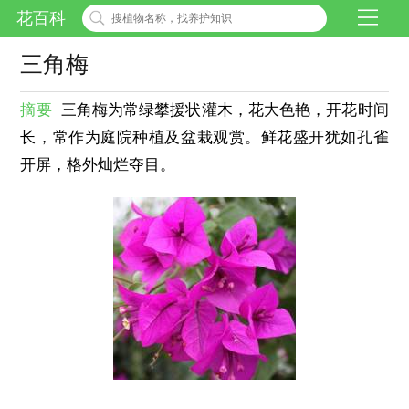
花百科
三角梅
摘要
三角梅为常绿攀援状灌木，花大色艳，开花时间
长，常作为庭院种植及盆栽观赏。鲜花盛开犹如孔雀
开屏，格外灿烂夺目。