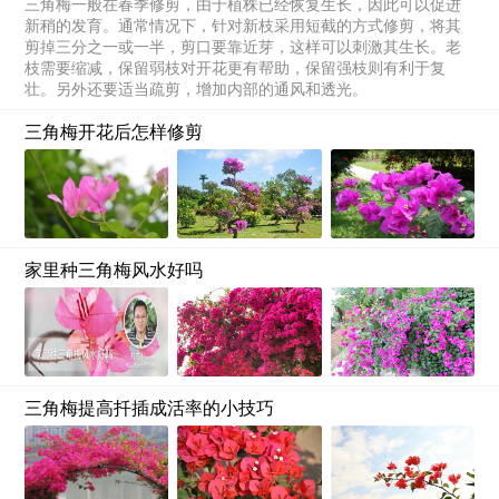
三角梅一般在春季修剪，由于植株已经恢复生长，因此可以促进
新稍的发育。通常情况下，针对新枝采用短截的方式修剪，将其
剪掉三分之一或一半，剪口要靠近芽，这样可以刺激其生长。老
枝需要缩减，保留弱枝对开花更有帮助，保留强枝则有利于复
壮。另外还要适当疏剪，增加内部的通风和透光。
三角梅开花后怎样修剪
家里种三角梅风水好吗
三角梅提高扦插成活率的小技巧