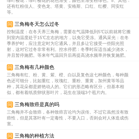
绿叶樱花：绿叶樱花的花色渐变，颜色呈渐变粉绿色。5、其他：
还有红粉佳人、变色龙、塔黄、安格斯、口红、红樱、同安红
等。
问
三角梅冬天怎么过冬
控制温度：在冬天养三角梅，需要在气温降低到5℃以前就将它搬
到室内温度处于15℃左右的地方，以免它受冻。通风采光：在冬
季养护时，应注意定时为它通风，并且多让它接受一些阳光照
射，这对它过冬非常有利。控水停肥：冬季时应适当减少浇水，
并且暂停施肥。等来年气温回升后再提高浇水频率并恢复施肥。
问
三角梅有几种颜色
三角梅有红、粉、黄、紫、橙、白以及复色这七种颜色，每种颜
色还可细分，比如重红，玫瑰红、重粉、重黄，加州黄等等品
种，其花朵都是娇艳动人的。它们的形态略有区分，但基本相
似，都有着纸质卵状形叶片，花生在顶端3个苞片内。
问
三角梅致癌是真的吗
三角梅并不会致癌，各种致癌言论均为误传。不过它虽然没有致
癌性，但是其茎叶有一定毒性，不要入口，否则会对人体造成伤
害。
问
三角梅的种植方法