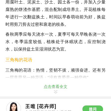
用腐叶土、泥炭土、沙土、园土各一份，并加入少量
腐熟的饼渣作基肥，混合配制成培养土。开花植株每
年进行一次翻盆换土，时间以早春萌动前为好，换盆
时用剪刀剪去过密和衰老的枝条。
春秋两季应每天浇水一次，夏季可每天早晚各浇一次
水，冬季温度较低，植株处于休眠状态，应控制浇
水，以保持盆土呈湿润状态为宜。
三角梅的花语
三角梅的花语：热情，坚韧不拔，顽强奋进。还有另
一层意思另一种花语：“没有真爱是一种悲伤”。
点击查看全文
象征：热情，坚韧不拔，顽强奋进精神。