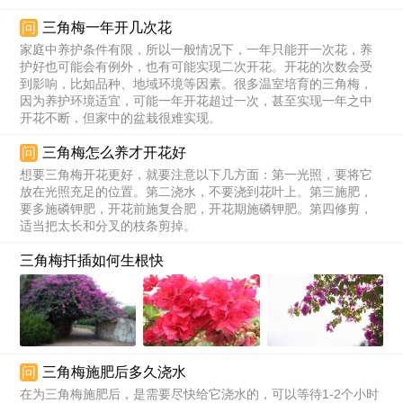
问
三角梅一年开几次花
家庭中养护条件有限，所以一般情况下，一年只能开一次花，养
护好也可能会有例外，也有可能实现二次开花。开花的次数会受
到影响，比如品种、地域环境等因素。很多温室培育的三角梅，
因为养护环境适宜，可能一年开花超过一次，甚至实现一年之中
开花不断，但家中的盆栽很难实现。
问
三角梅怎么养才开花好
想要三角梅开花更好，就要注意以下几方面：第一光照，要将它
放在光照充足的位置。第二浇水，不要浇到花叶上。第三施肥，
要多施磷钾肥，开花前施复合肥，开花期施磷钾肥。第四修剪，
适当把太长和分叉的枝条剪掉。
三角梅扦插如何生根快
问
三角梅施肥后多久浇水
在为三角梅施肥后，是需要尽快给它浇水的，可以等待1-2个小时