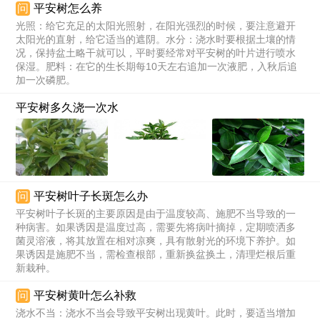
问
平安树怎么养
光照：给它充足的太阳光照射，在阳光强烈的时候，要注意避开
太阳光的直射，给它适当的遮阴。水分：浇水时要根据土壤的情
况，保持盆土略干就可以，平时要经常对平安树的叶片进行喷水
保湿。肥料：在它的生长期每10天左右追加一次液肥，入秋后追
加一次磷肥。
平安树多久浇一次水
问
平安树叶子长斑怎么办
平安树叶子长斑的主要原因是由于温度较高、施肥不当导致的一
种病害。如果诱因是温度过高，需要先将病叶摘掉，定期喷洒多
菌灵溶液，将其放置在相对凉爽，具有散射光的环境下养护。如
果诱因是施肥不当，需检查根部，重新换盆换土，清理烂根后重
新栽种。
问
平安树黄叶怎么补救
浇水不当：浇水不当会导致平安树出现黄叶。此时，要适当增加