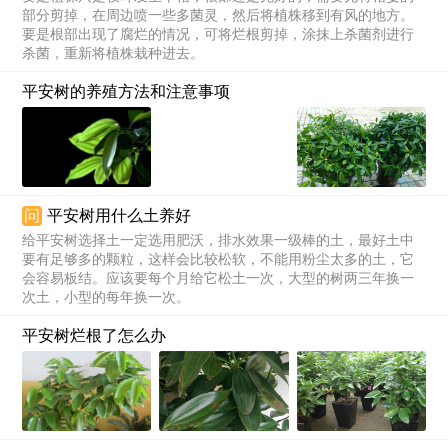
部分剪掉，在周边喷一些多菌灵，然后将植株移到有风的地方。
要是根部出现了腐烂的情况，可将烂根剪掉，涂抹上杀菌剂进行
杀菌，重新将植株栽种进去。
平安树的养殖方法和注意事项
问
平安树用什么土养好
给平安树选择土一定选用肥沃，排水效果一级棒的土，最好土中
要有足够多的颗粒，这样会比较松软，不能用粉尘太多的土，它
会容易板结。应该要每个月给它松土一次，大型的树两三年换一
次土，小型的每年换一次。
平安树烂根了怎么办