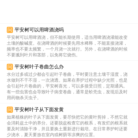
问
平安树可以用啤酒浇吗
平安树可以用啤酒浇，但不能长期使用，适当用啤酒浇灌能改变
土壤的酸碱度。在浇啤酒的时候要先用水稀释，不能直接浇灌，
频率也不要太频繁，一个月浇一次就行。另外，在浇啤酒的时候
不要溅到叶片和茎部，以免将它烧伤。
问
平安树叶子卷曲怎么办
水分过多或过少都会引起叶子卷曲，平时要注意土壤干湿度，浇
水做到不干不湿，一次浇透。如果在养护过程中缺少光照，也是
会引起叶片卷曲的，平安树喜光，可以多接受日照，定期通风。
有一些虫害也会导致叶子病变卷曲，通常是蚧壳虫，发现后及时
用药物杀灭虫子。
问
平安树叶子从下面发黄
如果植株的叶子从下面发黄，要尽快把它的黄叶剪掉，不然它就
会消耗盆土中的养分。还要脱盆检查它的根系，有发烂的根系就
要及时清除干净，并且要换土重新进行栽培。在日常养护时还要
少浇水，夏天要放在室内或树荫等凉爽的位置。