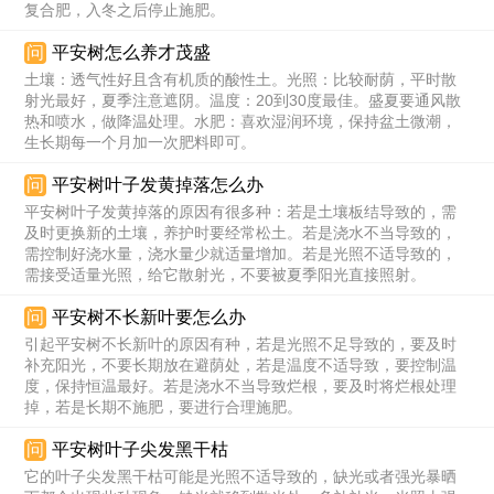
复合肥，入冬之后停止施肥。
问
平安树怎么养才茂盛
土壤：透气性好且含有机质的酸性土。光照：比较耐荫，平时散
射光最好，夏季注意遮阴。温度：20到30度最佳。盛夏要通风散
热和喷水，做降温处理。水肥：喜欢湿润环境，保持盆土微潮，
生长期每一个月加一次肥料即可。
问
平安树叶子发黄掉落怎么办
平安树叶子发黄掉落的原因有很多种：若是土壤板结导致的，需
及时更换新的土壤，养护时要经常松土。若是浇水不当导致的，
需控制好浇水量，浇水量少就适量增加。若是光照不适导致的，
需接受适量光照，给它散射光，不要被夏季阳光直接照射。
问
平安树不长新叶要怎么办
引起平安树不长新叶的原因有种，若是光照不足导致的，要及时
补充阳光，不要长期放在避荫处，若是温度不适导致，要控制温
度，保持恒温最好。若是浇水不当导致烂根，要及时将烂根处理
掉，若是长期不施肥，要进行合理施肥。
问
平安树叶子尖发黑干枯
它的叶子尖发黑干枯可能是光照不适导致的，缺光或者强光暴晒