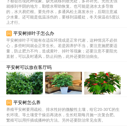
下都会出现此种现象。缺光就移到散光处，多补补光。光照太强
就移到半阴的地方，勤喷水帮助恢复。也可能是浇水太多导致
的，水大易烂根。要先停水，多通风松土蒸发水分，后期注意减
少水量。还可能是低温冻伤的，要移到温暖处，冬天保温在5度以
上才行。
问
平安树掉叶子怎么办
平安树掉叶子可能有在适应环境或是正常代谢，这种情况不必担
心，多些时间就会正常生长。若是因养护不当，要注意施肥要适
量，防止肥力不均，造成黄叶、掉叶等现象；还要注意不要阳光
直射，可以及时通风，防止闷热，此外还要防治病虫。
平安树可以放在客厅吗
问
平安树怎么养
养殖平安树要用疏松、排水性好的微酸性土壤，给它20-30℃的生
长环境。等土壤变干燥后再浇水，生长旺期每月施一次复合肥。
繁殖可以用扦插或播种的方法。另外还要防治常见虫害。