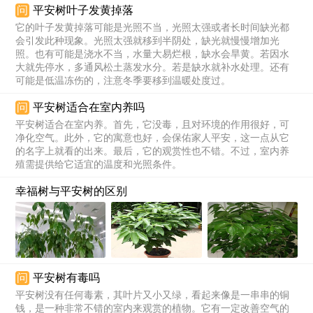
问
平安树叶子发黄掉落
它的叶子发黄掉落可能是光照不当，光照太强或者长时间缺光都
会引发此种现象。光照太强就移到半阴处，缺光就慢慢增加光
照。也有可能是浇水不当，水量大易烂根，缺水会旱黄。若因水
大就先停水，多通风松土蒸发水分。若是缺水就补水处理。还有
可能是低温冻伤的，注意冬季要移到温暖处度过。
问
平安树适合在室内养吗
平安树适合在室内养。首先，它没毒，且对环境的作用很好，可
净化空气。此外，它的寓意也好，会保佑家人平安，这一点从它
的名字上就看的出来。最后，它的观赏性也不错。不过，室内养
殖需提供给它适宜的温度和光照条件。
幸福树与平安树的区别
问
平安树有毒吗
平安树没有任何毒素，其叶片又小又绿，看起来像是一串串的铜
钱，是一种非常不错的室内来观赏的植物。它有一定改善空气的