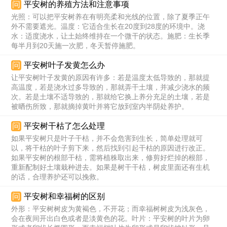
问
平安树的养殖方法和注意事项
光照：可以把平安树养在有明亮柔和光线的位置，除了夏季正午
外不需要遮光。温度：它适合生长在20度到28度的环境中。浇
水：适度浇水，让土始终维持在一个微干的状态。施肥：生长季
每半月到20天施一次肥，冬天暂停施肥。
问
平安树叶子发黄怎么办
让平安树叶子发黄的原因有许多：若是温度太低导致的，那就提
高温度，若是浇水过多导致的，那就弄干土壤，并减少浇水的频
次。若是土壤不适导致的，那就给它换上养分充足的土壤，若是
被晒伤所致，那就摘掉黄叶并将它放到室内半阴处养护。
问
平安树干枯了怎么处理
如果平安树只是叶子干枯，并不会危害到生长，简单处理就可
以，将干枯的叶子剪下来，然后找到引起干枯的原因进行改正。
如果平安树的根部干枯，需将植株取出来，修剪好烂掉的根部，
重新配制好土壤栽种进去。如果是树干干枯，树皮里面还有生机
的话，合理养护还可以挽救。
问
平安树和幸福树的区别
外形：平安树树皮为黄褐色，不开花；而幸福树树皮为浅灰色，
会在夜间开出白色或者是淡黄色的花。叶片：平安树的叶片为卵