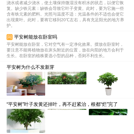
浇水或者减少浇水，使土壤保持微湿没有积水的状态，以便它恢
复。缺少铁元素：缺铁会导致它叶子变黄。此时，要为它施一些
含有铁元素的肥料。光照与温度不适：光温条件的不适也会使它
出现黄叶。此时，要将它移到20℃左右，具有充足阳光的地方养
护。
问
平安树能放在卧室吗
平安树能放在卧室，它对空气有一定净化效果。摆放在卧室时，
要注意不能将植物放在床头附近的位置，放在向阳的地方会利于
生长。在卧室的植株要选小型的品种，否则不利生长。
平安树为什么不发新芽
“平安树”叶子发黄还掉叶，再不赶紧治，根都“烂”完了