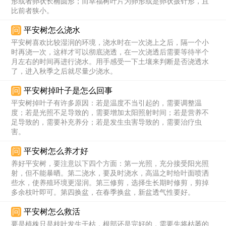
形或者卵状长椭圆形；而幸福树叶片为卵形或是卵状披针形，且
比前者狭小。
问
平安树怎么浇水
平安树喜欢比较湿润的环境，浇水时在一次浇上之后，隔一个小
时再浇一次，这样才可以彻底浇透，在一次浇透后需要等待半个
月左右的时间再进行浇水。用手感受一下土壤来判断是否浇透水
了，进入秋季之后就尽量少浇水。
问
平安树掉叶子是怎么回事
平安树掉叶子有许多原因：若是温度不当引起的，需要调整温
度；若是光照不足导致的，需要增加太阳照射时间；若是营养不
足导致的，需要补充养分；若是发生虫害导致的，需要治疗虫
害。
问
平安树怎么养才好
养好平安树，要注意以下四个方面：第一光照，充分接受阳光照
射，但不能暴晒。第二浇水，要及时浇水，高温之时给叶面喷洒
些水，使养殖环境更湿润。第三修剪，选择生长期时修剪，剪掉
多余枝叶即可。第四换盆，在春季换盆，新盆透气性要好。
问
平安树怎么救活
要是植株只是枝叶发生干枯，根部还是完好的，需要先将枯萎的