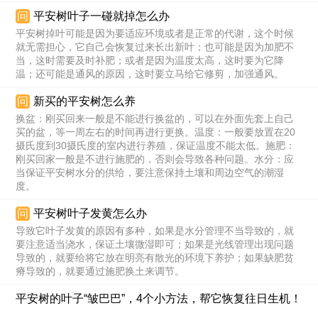
问
平安树叶子一碰就掉怎么办
平安树掉叶可能是因为要适应环境或者是正常的代谢，这个时候
就无需担心，它自己会恢复过来长出新叶；也可能是因为加肥不
当，这时需要及时补肥；或者是因为温度太高，这时要为它降
温；还可能是通风的原因，这时要立马给它修剪，加强通风。
问
新买的平安树怎么养
换盆：刚买回来一般是不能进行换盆的，可以在外面先套上自己
买的盆，等一周左右的时间再进行更换。温度：一般要放置在20
摄氏度到30摄氏度的室内进行养殖，保证温度不能太低。施肥：
刚买回家一般是不进行施肥的，否则会导致各种问题。水分：应
当保证平安树水分的供给，要注意保持土壤和周边空气的潮湿
度。
问
平安树叶子发黄怎么办
导致它叶子发黄的原因有多种，如果是水分管理不当导致的，就
要注意适当浇水，保证土壤微湿即可；如果是光线管理出现问题
导致的，就要给将它放在明亮有散光的环境下养护；如果缺肥贫
瘠导致的，就要通过施肥换土来调节。
平安树的叶子“皱巴巴”，4个小方法，帮它恢复往日生机！