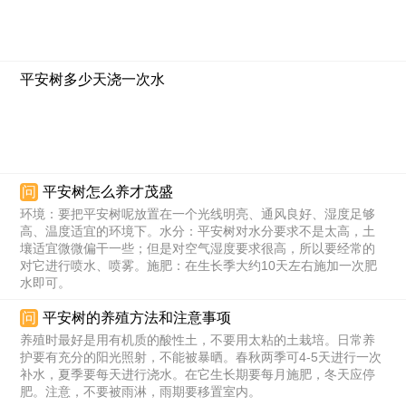
平安树多少天浇一次水
问
平安树怎么养才茂盛
环境：要把平安树呢放置在一个光线明亮、通风良好、湿度足够
高、温度适宜的环境下。水分：平安树对水分要求不是太高，土
壤适宜微微偏干一些；但是对空气湿度要求很高，所以要经常的
对它进行喷水、喷雾。施肥：在生长季大约10天左右施加一次肥
水即可。
问
平安树的养殖方法和注意事项
养殖时最好是用有机质的酸性土，不要用太粘的土栽培。日常养
护要有充分的阳光照射，不能被暴晒。春秋两季可4-5天进行一次
补水，夏季要每天进行浇水。在它生长期要每月施肥，冬天应停
肥。注意，不要被雨淋，雨期要移置室内。