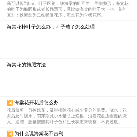
高可以长到8m。叶子区别：铁海棠的叶互生，呈倒卵形，海棠花
的叶子为椭圆形或者长椭圆形，且比铁海棠的叶子大一些。花的
区别：铁海棠为二歧状复花序，海棠花为伞状花序。
海棠花掉叶子怎么办，叶子蔫了怎么处理
海棠花的施肥方法
问
海棠花开花后怎么办
花后修剪：剪掉残花，及时摘除花心减少养分的浪费。浇水：花
谢后及时浇水，萌芽期减少水量防止烂根，沿着花盆边缓慢的浇
入。追肥：肥量按照其叶子色和生长状态来调整，不要过度。
问
为什么说海棠花不吉利