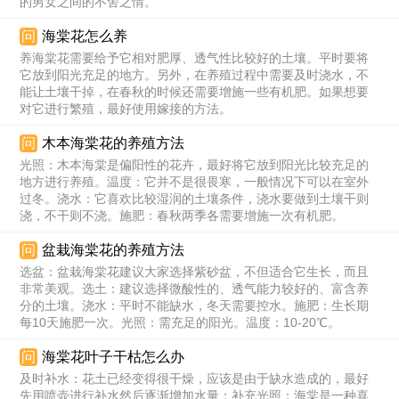
的男女之间的不舍之情。
问
海棠花怎么养
养海棠花需要给予它相对肥厚、透气性比较好的土壤。平时要将
它放到阳光充足的地方。另外，在养殖过程中需要及时浇水，不
能让土壤干掉，在春秋的时候还需要增施一些有机肥。如果想要
对它进行繁殖，最好使用嫁接的方法。
问
木本海棠花的养殖方法
光照：木本海棠是偏阳性的花卉，最好将它放到阳光比较充足的
地方进行养殖。温度：它并不是很畏寒，一般情况下可以在室外
过冬。浇水：它喜欢比较湿润的土壤条件，浇水要做到土壤干则
浇，不干则不浇。施肥：春秋两季各需要增施一次有机肥。
问
盆栽海棠花的养殖方法
选盆：盆栽海棠花建议大家选择紫砂盆，不但适合它生长，而且
非常美观。选土：建议选择微酸性的、透气能力较好的、富含养
分的土壤。浇水：平时不能缺水，冬天需要控水。施肥：生长期
每10天施肥一次。光照：需充足的阳光。温度：10-20℃。
问
海棠花叶子干枯怎么办
及时补水：花土已经变得很干燥，应该是由于缺水造成的，最好
先用喷壶进行补水然后逐渐增加水量；补充光照：海棠是一种喜