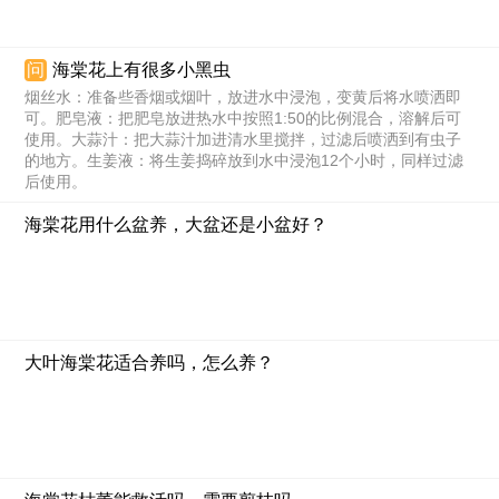
问
海棠花上有很多小黑虫
烟丝水：准备些香烟或烟叶，放进水中浸泡，变黄后将水喷洒即
可。肥皂液：把肥皂放进热水中按照1:50的比例混合，溶解后可
使用。大蒜汁：把大蒜汁加进清水里搅拌，过滤后喷洒到有虫子
的地方。生姜液：将生姜捣碎放到水中浸泡12个小时，同样过滤
后使用。
海棠花用什么盆养，大盆还是小盆好？
大叶海棠花适合养吗，怎么养？