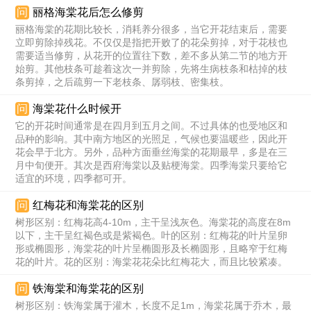
问
丽格海棠花后怎么修剪
丽格海棠的花期比较长，消耗养分很多，当它开花结束后，需要
立即剪除掉残花。不仅仅是指把开败了的花朵剪掉，对于花枝也
需要适当修剪，从花开的位置往下数，差不多从第二节的地方开
始剪。其他枝条可趁着这次一并剪除，先将生病枝条和枯掉的枝
条剪掉，之后疏剪一下老枝条、孱弱枝、密集枝。
问
海棠花什么时候开
它的开花时间通常是在四月到五月之间。不过具体的也受地区和
品种的影响。其中南方地区的光照足，气候也要温暖些，因此开
花会早于北方。另外，品种方面垂丝海棠的花期最早，多是在三
月中旬便开。其次是西府海棠以及贴梗海棠。四季海棠只要给它
适宜的环境，四季都可开。
问
红梅花和海棠花的区别
树形区别：红梅花高4-10m，主干呈浅灰色。海棠花的高度在8m
以下，主干呈红褐色或是紫褐色。叶的区别：红梅花的叶片呈卵
形或椭圆形，海棠花的叶片呈椭圆形及长椭圆形，且略窄于红梅
花的叶片。花的区别：海棠花花朵比红梅花大，而且比较紧凑。
问
铁海棠和海棠花的区别
树形区别：铁海棠属于灌木，长度不足1m，海棠花属于乔木，最