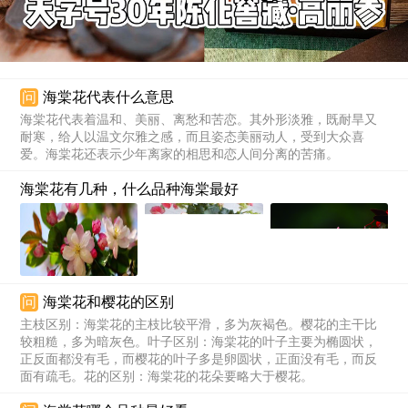
问
海棠花代表什么意思
海棠花代表着温和、美丽、离愁和苦恋。其外形淡雅，既耐旱又
耐寒，给人以温文尔雅之感，而且姿态美丽动人，受到大众喜
爱。海棠花还表示少年离家的相思和恋人间分离的苦痛。
海棠花有几种，什么品种海棠最好
问
海棠花和樱花的区别
主枝区别：海棠花的主枝比较平滑，多为灰褐色。樱花的主干比
较粗糙，多为暗灰色。叶子区别：海棠花的叶子主要为椭圆状，
正反面都没有毛，而樱花的叶子多是卵圆状，正面没有毛，而反
面有疏毛。花的区别：海棠花的花朵要略大于樱花。