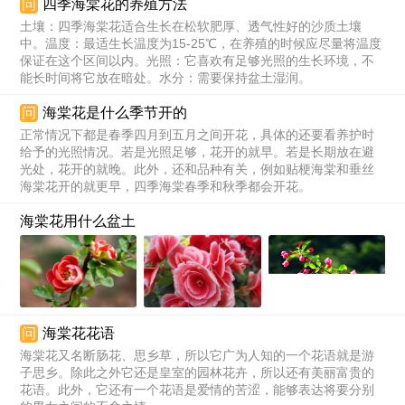
问
四季海棠花的养殖方法
土壤：四季海棠花适合生长在松软肥厚、透气性好的沙质土壤
中。温度：最适生长温度为15-25℃，在养殖的时候应尽量将温度
保证在这个区间以内。光照：它喜欢有足够光照的生长环境，不
能长时间将它放在暗处。水分：需要保持盆土湿润。
问
海棠花是什么季节开的
正常情况下都是春季四月到五月之间开花，具体的还要看养护时
给予的光照情况。若是光照足够，花开的就早。若是长期放在避
光处，花开的就晚。此外，还和品种有关，例如贴梗海棠和垂丝
海棠花开的就更早，四季海棠春季和秋季都会开花。
海棠花用什么盆土
问
海棠花花语
海棠花又名断肠花、思乡草，所以它广为人知的一个花语就是游
子思乡。除此之外它还是皇室的园林花卉，所以还有美丽富贵的
花语。此外，它还有一个花语是爱情的苦涩，能够表达将要分别