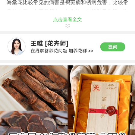
海棠花比较常见的病害是褐斑病和锈病危害，比较常
见的虫害，主要是蚜虫、红蜘蛛、刺蛾和天牛等。海
点击查看全文
棠花在养殖的过程中，需要进行病虫害的防治。