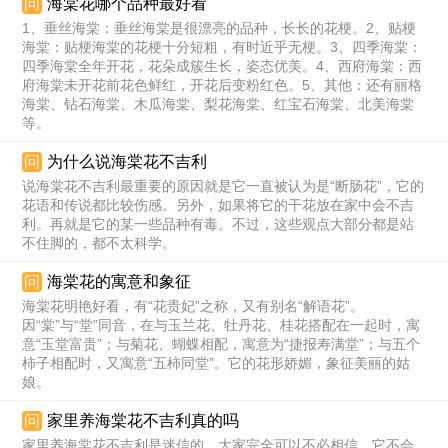
问
海棠花哪个品种最好看
1、垂丝海棠：垂丝海棠是很漂亮的品种，长长的花梗。2、贴梗
海棠：贴梗海棠的花梗十分短粗，有时近乎无梗。3、四季海棠：
四季海棠全年开花，花朵成簇生长，姿态优美。4、西府海棠：西
府海棠未开花前花色鲜红，开花后变粉红色。5、其他：还有丽格
海棠、钻石海棠、木瓜海棠、梨花海棠、红宝石海棠、北美海棠
等。
问
为什么说海棠花不吉利
说海棠花不吉利最重要的原因就是它一直被认为是“断肠花”，它的
花语和传说都比较伤感。另外，如果将它的干花放在家中会不吉
利。再就是它的某一些品种有毒。不过，这些观点大部分都是站
不住脚的，都不太科学。
问
海棠花的寓意和象征
海棠花明艳好看，有“花贵妃”之称，又有别名“解语花”。
因“棠”与“堂”同音，在与玉兰花、牡丹花、桂花搭配在一起时，寓
意“玉堂富贵”；与菊花、蝴蝶相配，寓意为“捷报寿满堂”；与五个
柿子相配时，又寓意“五柿同堂”。它的花形娇媚，象征美丽的姑
娘。
问
家里养海棠花不吉利真的吗
家里养海棠花不吉利是迷信的，大家完全可以不必相信，它不会