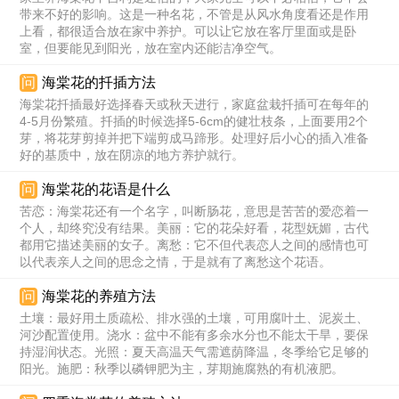
带来不好的影响。这是一种名花，不管是从风水角度看还是作用
上看，都很适合放在家中养护。可以让它放在客厅里面或是卧
室，但要能见到阳光，放在室内还能洁净空气。
问
海棠花的扦插方法
海棠花扦插最好选择春天或秋天进行，家庭盆栽扦插可在每年的
4-5月份繁殖。扦插的时候选择5-6cm的健壮枝条，上面要用2个
芽，将花芽剪掉并把下端剪成马蹄形。处理好后小心的插入准备
好的基质中，放在阴凉的地方养护就行。
问
海棠花的花语是什么
苦恋：海棠花还有一个名字，叫断肠花，意思是苦苦的爱恋着一
个人，却终究没有结果。美丽：它的花朵好看，花型妩媚，古代
都用它描述美丽的女子。离愁：它不但代表恋人之间的感情也可
以代表亲人之间的思念之情，于是就有了离愁这个花语。
问
海棠花的养殖方法
土壤：最好用土质疏松、排水强的土壤，可用腐叶土、泥炭土、
河沙配置使用。浇水：盆中不能有多余水分也不能太干旱，要保
持湿润状态。光照：夏天高温天气需遮荫降温，冬季给它足够的
阳光。施肥：秋季以磷钾肥为主，芽期施腐熟的有机液肥。