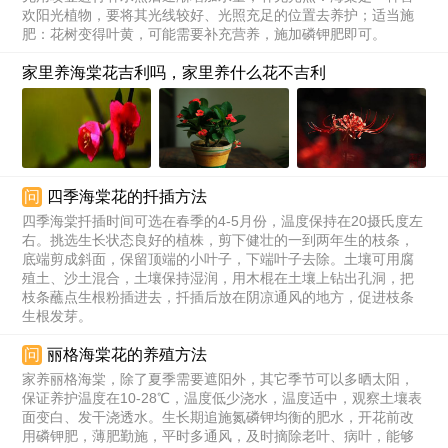
欢阳光植物，要将其光线较好、光照充足的位置去养护；适当施
肥：花树变得叶黄，可能需要补充营养，施加磷钾肥即可。
家里养海棠花吉利吗，家里养什么花不吉利
问
四季海棠花的扦插方法
四季海棠扦插时间可选在春季的4-5月份，温度保持在20摄氏度左
右。挑选生长状态良好的植株，剪下健壮的一到两年生的枝条，
底端剪成斜面，保留顶端的小叶子，下端叶子去除。土壤可用腐
殖土、沙土混合，土壤保持湿润，用木棍在土壤上钻出孔洞，把
枝条蘸点生根粉插进去，扦插后放在阴凉通风的地方，促进枝条
生根发芽。
问
丽格海棠花的养殖方法
家养丽格海棠，除了夏季需要遮阳外，其它季节可以多晒太阳，
保证养护温度在10-28℃，温度低少浇水，温度适中，观察土壤表
面变白、发干浇透水。生长期追施氮磷钾均衡的肥水，开花前改
用磷钾肥，薄肥勤施，平时多通风，及时摘除老叶、病叶，能够