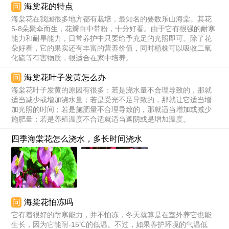
问
海棠花的特点
海棠花在我国很多地方都有栽培，最知名的要数乐山海棠。其花
5-8朵聚伞而生，花瓣白中带粉，十分好看。由于它有很强的耐寒
能力和耐旱能力，日常养护中只要给予充足的光照即可。除了花
朵好看，它的果实还有丰富的营养价值，同时植株可以吸收二氧
化硫等有害物质，很适合在家中培养。
问
海棠花叶子发黄怎么办
海棠花叶子发黄的原因有很多：若是浇水量不合理导致的，那就
适当减少或增加浇水量；若是受光不足导致的，那就让它适当增
加光照的时间；若是施肥量不合理导致的，那就适当增加或减少
施肥量；若是养殖温度不合适就适当遮阴或是增加温度。
四季海棠花怎么浇水，多长时间浇水
问
海棠花怕冻吗
它有着很好的耐寒能力，并不怕冻，冬天就算是在室外养它也能
生长，因为它能耐-15℃的低温。不过，如果养护环境的气温低