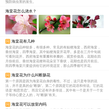
预防病虫害的发生。
海棠花怎么浇水？
问
海棠花有几种
海棠花的品种较多，有很多种。常见的有贴梗海棠，西府海棠，
垂丝海棠，四季海棠。其中贴梗海棠开花早。多是在三月中旬就
可看到花开。西府海棠有重瓣和单瓣的，观赏价值高，花期在四
月份前后。垂丝海棠花梗和花朵呈下垂状，花期也是四月前后。
而四季海棠只要提供给它的环境适宜，那么四季都可开花。
问
海棠花为什么叫断肠花
第一个原因是因为海棠花自身的毒性。不过，这只是夸张的说
法，并不是真的会“断肠”。第二个原因是它的花语和传说。它的花
语是“相思苦恋”。而且它还有许多传说，其中有一个是关于一个女
子等待心爱之人的，与“断肠”有关。
问
海棠花可以放室内吗