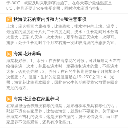
于-30℃，就应及时采取御寒措施了。在冬天养护最佳温度是
8℃，并且还要让它多接受光照，同时浇水应适当控制。
问
秋海棠花的室内养殖方法和注意事项
土壤：应选择富含腐殖质，比较疏松，排水性好的土壤。温度：
最适宜的温度在十八到二十四度之间。浇水：生长期间对水分需
求量大，五到八天浇一次水为好，夏季每四五天浇水一次即可。
施肥：处于生长期时半个月左右施一次比较清淡的液态肥为宜。
问
海棠花好养吗
海棠花好养。1、水分：在养护海棠花的时候，可以每隔两天左右
给植株浇一次水，并且在浇水时一定要控制浇水的量，不能浇水
太多，否则会烂根；2、养分：在它的生长期需要每个月施加3~4
次氮肥；3、温度：生长的适宜温度是在15~25℃之间；4、光
照：海棠花比较喜欢阳光，因此在它生长期间要将它放置在阳光
充足的地方。
问
海棠花适合在家里养吗
在家里很适合养殖没有毒的海棠，如果植株本身具有毒性的话，
那就不适合在家里养，比如铁海棠，就最好不要家养。关于家中
养海棠不吉利的说法，这是没有依据的，属于迷信说法。而且在
家里养不仅能观赏，还具有净化能力。