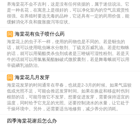
养海棠花不会不吉利，这是没有任何依据的，属于迷信说法。它
是一种名花，在寓意上是很好的，可以净化室内的空气且观赏性
很强。在养殖时要选无毒的品种，它还具有一定的药用价值，能
缓解消化不良和腹胀腹泻等症状。
问
海棠花有虫子喷什么药
海棠花上的虫子不一样，使用的药物也是不同的。若是蚜虫的
话，就可以使用吡虫啉水分散剂、丁硫克百威乳油。若是红蜘蛛
的话，就可以用菊酯类杀虫剂或者是三唑锡可湿性粉剂。若是天
牛的话就可以用氯氰菊酯触破式微胶囊剂，若是舞毒蛾就可以用
辛硫磷乳油防治。
问
海棠花几月发芽
海棠花发芽的时间通常在早春，也就是2-3月的时候。如果气温较
低或光照不足，可能会推迟发芽时间。如果在换盆和移盆时伤到
根部的话，可能导致它不发芽。想要促进发芽，需要保持适宜的
温度，同时给予它充足的光照。还要控制浇水的水量，让它处于
干燥环境中。另外，还需要适当地修剪，减少养分的消耗。
四季海棠花谢后怎么办