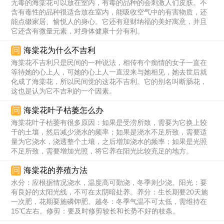
无毒的海棠花可以放在室内，有毒的品种的会刺激人们皮肤。不
含有毒性的品种很适合放在室内，能吸收空气中的有害物质，还
能点缀家居、愉悦人的身心。它还有迎财纳福的美好寓意，并且
它还含有微量元素，对身体健康十分有利。
问
海棠花为什么不吉利
海棠花不吉利只是民间的一种说法，相传有个痴情的女子一直在
等待她的心上人，可她的心上人一直没来与她相见，她去世后就
化成了海棠花，所以民间觉的这花不吉利。它的别名叫断肠花，
这也是认为它不吉利的一个因素。
问
海棠花叶子枯萎怎么办
海棠花叶子枯萎有很多原因：如果是受涝所致，需要为它换上较
干的土壤，然后减少浇水的频率；如果是浇水不足所致，需要适
量为它浇水，浇透整个土壤，之后增加浇水的频率；如果是光照
不足所致，需要增加光照，将它养在阳光比较充足的地方。
问
海棠花的养殖方法
水分：应根据情况浇水，温度高可勤浇，冬季则少浇。阳光：要
有良好的太阳光线，不可在太阴暗处养。养分：生长期要20天施
一次肥，花期要施磷钾肥。越冬：冬季气温不可太低，需维持在
15℃左右。修剪：要及时修剪较长和长势不好的枝条。