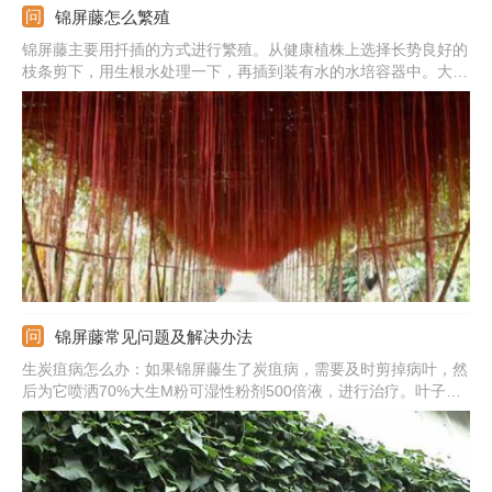
锦屏藤怎么繁殖
锦屏藤主要用扦插的方式进行繁殖。从健康植株上选择长势良好的
枝条剪下，用生根水处理一下，再插到装有水的水培容器中。大约
10天之后，它就能生根。之后，再将它移栽到花盆中，慢慢养护即
可。
锦屏藤常见问题及解决办法
生炭疽病怎么办：如果锦屏藤生了炭疽病，需要及时剪掉病叶，然
后为它喷洒70%大生M粉可湿性粉剂500倍液，进行治疗。叶子萎
蔫怎么办：如果它的叶子萎蔫，需要适当增加浇水，并且为它喷一
些水雾，来为它补水。