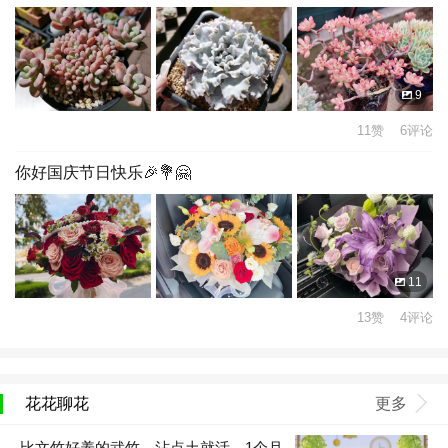
9
11赞 6评论
你好国庆节日快乐🎉💐🤗
11
13赞 4评论
花花聊花
更多
比文竹好养的武竹，沾点土就活，1个月