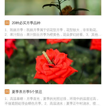
20种必买月季品种
1、凯丽月季：凯丽月季属于切花型月季，花型较大，非常勤花。
2、果汁阳台：果汁阳台月季为橙黄色，花朵梦幻好看。3、其他品
种：还有美咲月季、瑞典女王、蜻蜓、绒球门廊、粉色伊芙伯爵、
汉密尔顿、大游行、卡罗拉、婚礼之路、朱丽叶、莫奈、流星王、
玲之妖精、真宙、蓝色风暴、海洋之歌。
夏季养月季5个禁忌
1、高温暴晒：月季喜光，夏季的光照过强，环境中的温度过高，
不做遮阴处理会晒伤月季。2、高温浇水：夏季正午时浇水、喷