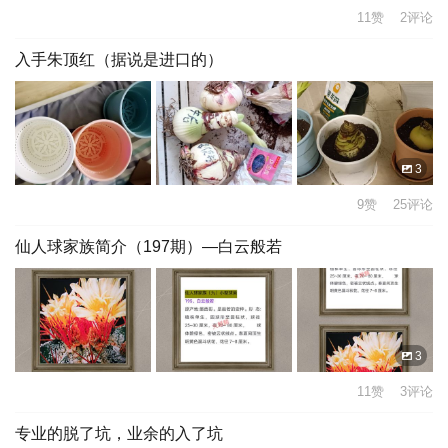
11赞 2评论
入手朱顶红（据说是进口的）
3
9赞 25评论
仙人球家族简介（197期）—白云般若
3
11赞 3评论
专业的脱了坑，业余的入了坑