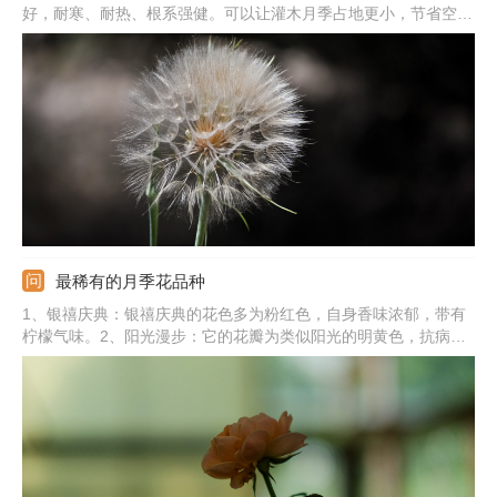
好，耐寒、耐热、根系强健。可以让灌木月季占地更小，节省空
间，还能打造花量巨大的效果，增加观赏性。2、缺点：制作难度
较高，对嫁接和修剪的技术有一定的要求。
最稀有的月季花品种
1、银禧庆典：银禧庆典的花色多为粉红色，自身香味浓郁，带有
柠檬气味。2、阳光漫步：它的花瓣为类似阳光的明黄色，抗病能
力较好。3、红双喜：开花初期花心为乳白色，随着花朵绽放，外
缘的花瓣颜色鲜红。4、绿萼：绿萼的花瓣形状和花萼特别像。5、
加百利：加百利的花心为紫色，花瓣颜色为灰蓝、灰白色调。