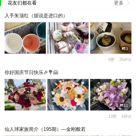
花友们都在看
更多
入手朱顶红（据说是进口的）
3
9赞 25评论
你好国庆节日快乐🎉💐🤗
11
13赞 4评论
仙人球家族简介（195期）—金刚般若