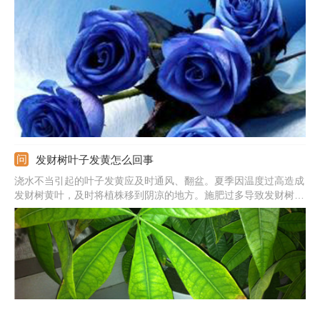
成长初期，还未长成成熟花朵品种的时候，人工加上不易掉色的蓝
色染色剂染制而成。
发财树叶子发黄怎么回事
浇水不当引起的叶子发黄应及时通风、翻盆。夏季因温度过高造成
发财树黄叶，及时将植株移到阴凉的地方。施肥过多导致发财树根
部腐烂，将植株脱盆，清理腐烂的部分，换上新土，重新栽种。