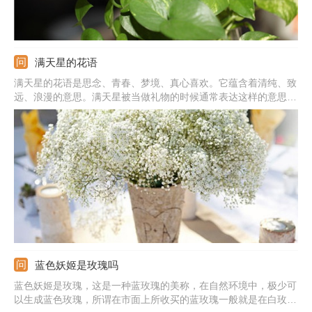
满天星的花语
满天星的花语是思念、青春、梦境、真心喜欢。它蕴含着清纯、致
远、浪漫的意思。满天星被当做礼物的时候通常表达这样的意思：
我在思念你，你是清纯的，我是真心喜欢你的，拥有你我很喜悦。
蓝色妖姬是玫瑰吗
蓝色妖姬是玫瑰，这是一种蓝玫瑰的美称，在自然环境中，极少可
以生成蓝色玫瑰，所谓在市面上所收买的蓝玫瑰一般就是在白玫瑰