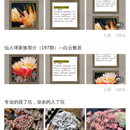
3
11赞 2评论
仙人球家族简介（197期）—白云般若
3
11赞 3评论
专业的脱了坑，业余的入了坑