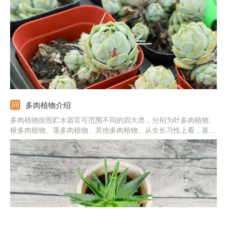
性差的环境中容易黑腐。4、劳尔：劳尔在夏季会掉叶子、化水、
黑腐。5、其他：还有福娘、乌木、虹之玉、乙女心、白熊、黄熊
等。
多肉植物介绍
多肉植物按照贮水器官可范围不同的四大类，分别为叶多肉植物、
根多肉植物、茎多肉植物、其他多肉植物。从生长习性上看，喜欢
温暖、通风好、光照足的环境，耐高温以及耐寒性都是比较差的，
耐旱，但是惧怕水涝。因此养护期间需及时控温，尤其是夏冬两季
的高低温，还要严格控水，浇水宁干勿湿。