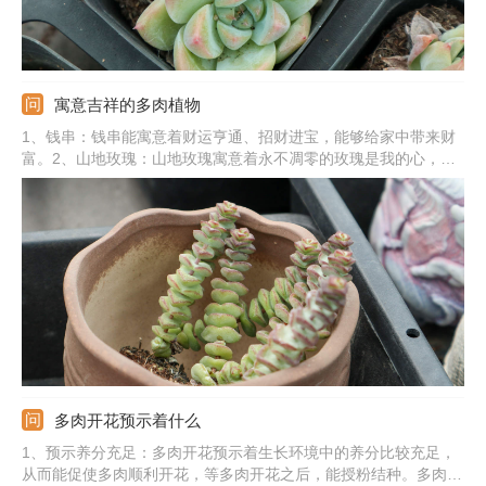
寓意吉祥的多肉植物
1、钱串：钱串能寓意着财运亨通、招财进宝，能够给家中带来财
富。2、山地玫瑰：山地玫瑰寓意着永不凋零的玫瑰是我的心，能
象征爱情。3、佛珠：佛珠能寓意着吉祥、如意，给人们带来好运
气。4、熊童子：熊童子的寓意是玲珑优雅，也有较好的观赏性。
5、其他植物：还有爱之蔓、心叶球兰、玉露、火祭、吸财树、红
宝石等。
多肉开花预示着什么
1、预示养分充足：多肉开花预示着生长环境中的养分比较充足，
从而能促使多肉顺利开花，等多肉开花之后，能授粉结种。多肉的