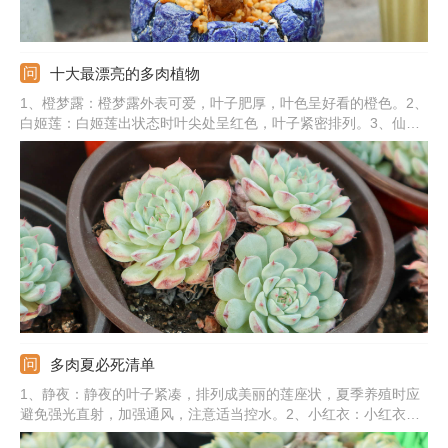
十大最漂亮的多肉植物
1、橙梦露：橙梦露外表可爱，叶子肥厚，叶色呈好看的橙色。2、
白姬莲：白姬莲出状态时叶尖处呈红色，叶子紧密排列。3、仙女
杯：仙女杯的叶片是白色，叶尖是有一定弧形的。4、红宝石：红
宝石叶色好看，外表通红，叶子排列呈莲花座。5、其他：还有碧
光环、静夜、蓝苹果、爱斯诺、唐印、奶酪。
多肉夏必死清单
1、静夜：静夜的叶子紧凑，排列成美丽的莲座状，夏季养殖时应
避免强光直射，加强通风，注意适当控水。2、小红衣：小红衣夏
季栽培难度较大，不耐水湿。3、玉蝶：玉蝶在夏季湿度大，通风