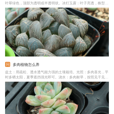
叶翠绿色，顶部为透明或半透明状。冰灯玉露：叶子亮透，株型
大，生长紧凑，叶片饱满肥厚。宫灯玉露：顶部有细绒毛，叶片深
绿色，顶部有纹路。霓虹灯玉露：叶片为三角形，顶端有窗，大且
亮，绿色，光照充足为紫黑色。
多肉植物怎么养
盆土：用疏松、透水透气能力强的土壤栽培。光照：多肉喜光，平
时多晒太阳，夏季遮挡强光即可。浇水：多肉耐旱，按照见干见湿
法浇水最好，夏冬季严格控水。温度：主要控制夏季和冬季的温
度，夏季加强通风，冬季搬到温暖处。施肥：春秋季最好每个月追
肥一次，选稀释的肥液，营养足长势更旺盛。