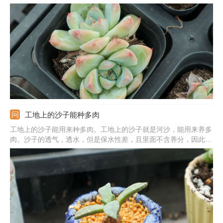
种类很多，对于某一些多肉来说，开花预示着死亡，之后会逐渐衰
败，走向死亡。2、预示的精神：多肉开花能预示着一种好运和积
极向上的态度，也寓意着身体健康，生活顺利，还寓意着顽强的意
志力。
工地上的沙子能种多肉
工地上的沙子能用来种多肉。工地上的沙子就是河沙，能用来养多
肉。沙子的透气，透水，但是保水性差，且里面不含养分，因此不
可用纯沙子。可在沙子中掺杂泥炭土、颗粒土，泥炭土中富含营
养，沙子和颗粒土可提高土壤的透气透水能力，从而可促使多肉植
物旺盛生长。