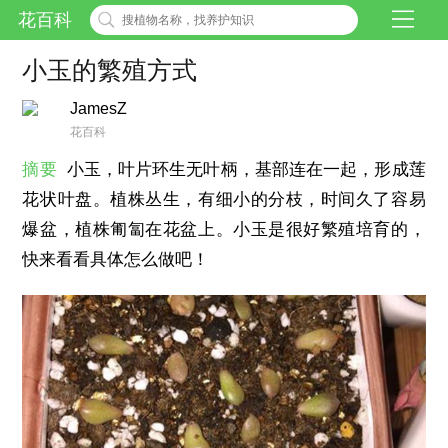
花百科
小玉的繁殖方式
JamesZ
花百科
摘要
小玉，叶片环生无叶柄，基部连在一起，形成莲
花状叶盘。植株丛生，有细小的分枝，时间久了容易
爆盆，植株匍匐在花盆上。小玉是很好繁殖培育的，
快来看看具体怎么做吧！