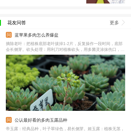
花友问答
更多
蓝苹果多肉怎么养爆盆
摘除老叶：把植株底部老叶拔掉1-2片，反复操作一段时间，底部
会长侧芽。砍头处理：用利刀对植株砍头，用多菌灵涂抹伤口，并
在阴凉通风处养。光照充足：把它放到向阳处，每天见光不少于5
个小时，夏季要避免暴晒。合理浇水：生长期保持土壤湿润，大型
植株可适当控水，保证良好的通风性。
公认最好看的多肉玉露品种
帝玉露：经典品种，叶子翠绿色，易长侧芽。姬玉露：植株无茎，