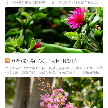
阴，不能长期养在阴暗环境中。2、控制温度：牡丹吊兰喜欢温
暖，夏季需及时降温，移到阴凉通风处，冬季天气转凉后，需及时
移到室内保暖。3、水分管理：牡丹吊兰要及时浇水，避免积水，9
月份后减少浇水。4、养分管理：生长季节每半个月左右施加一次
饼肥水。
牡丹江适合养什么花，市花和市树是什么
牡丹江属于中温带季风气候，夏季暖热多雨，冬季寒冷干燥，春秋
气候凉爽，四季分明。大部分常见植物都可栽培，一般地栽受地域
影响严重，可栽培凌霄花、绣线菊、连翘、迎春花、紫叶李、毛樱
桃、锦带花、玉簪、牡丹、月季、芍药、萱草、虞美人、金鸡菊、
山茶、黄刺玫、腊梅、珍珠梅、梅花、白丁香、紫丁香、暴马丁香
等。