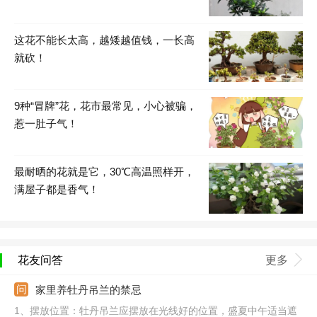
这花不能长太高，越矮越值钱，一长高
就砍！
9种“冒牌”花，花市最常见，小心被骗，
惹一肚子气！
最耐晒的花就是它，30℃高温照样开，
满屋子都是香气！
花友问答
更多
家里养牡丹吊兰的禁忌
1、摆放位置：牡丹吊兰应摆放在光线好的位置，盛夏中午适当遮