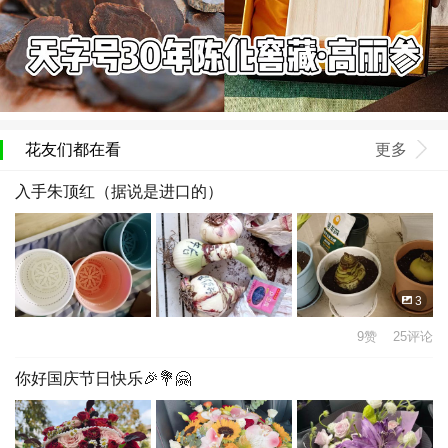
花友们都在看
更多
入手朱顶红（据说是进口的）
3
9赞 25评论
你好国庆节日快乐🎉💐🤗