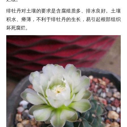
绯牡丹对土壤的要求是含腐殖质多、排水良好。土壤
积水、瘠薄，不利于绯牡丹的生长，易引起根部组织
坏死腐烂。