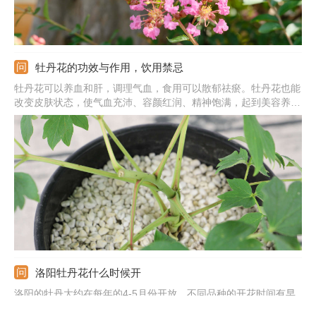
牡丹花的功效与作用，饮用禁忌
牡丹花可以养血和肝，调理气血，食用可以散郁祛瘀。牡丹花也能
改变皮肤状态，使气血充沛、容颜红润、精神饱满，起到美容养颜
的作用。牡丹花也能镇痛，减轻月经疼痛、顺畅血液，含有微量铁
元素能减轻贫血。它也能起到清热解毒的作用，清除人体内的热
毒。还能降低血压，加快血液流动。
洛阳牡丹花什么时候开
洛阳的牡丹大约在每年的4-5月份开放，不同品种的开花时间有早
有晚。4月10日到4月20日是盛花期，也是观赏最佳的时期，花朵