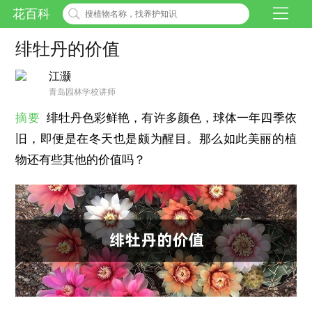
花百科
绯牡丹的价值
江灏
青岛园林学校讲师
摘要
绯牡丹色彩鲜艳，有许多颜色，球体一年四季依
旧，即便是在冬天也是颇为醒目。那么如此美丽的植
物还有些其他的价值吗？