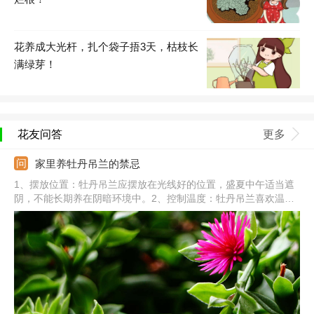
花养成大光杆，扎个袋子捂3天，枯枝长
满绿芽！
花友问答
更多
家里养牡丹吊兰的禁忌
1、摆放位置：牡丹吊兰应摆放在光线好的位置，盛夏中午适当遮
阴，不能长期养在阴暗环境中。2、控制温度：牡丹吊兰喜欢温
暖，夏季需及时降温，移到阴凉通风处，冬季天气转凉后，需及时
移到室内保暖。3、水分管理：牡丹吊兰要及时浇水，避免积水，9
月份后减少浇水。4、养分管理：生长季节每半个月左右施加一次
饼肥水。