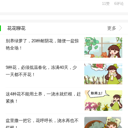
11赞 6评论
花花聊花
更多
别养绿萝了，20种耐阴花，随便一盆惊
艳全场！
9种花，必须低温春化，冻满40天，少
一天都不开花！
这4种花不能用土养，一浇水就烂根，赶
紧换！
盆里撒一把它，花呼呼长，浇水再也不
烂根！