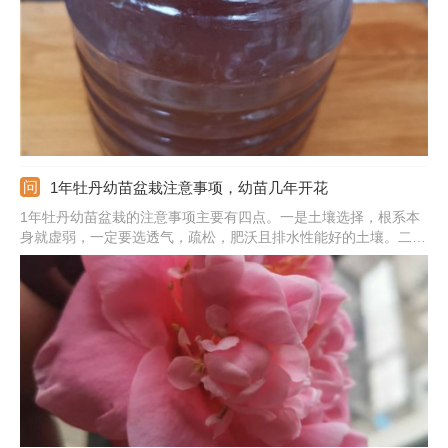
时间最好是在早上或是傍晚，温度太高的时候不适宜施肥。
1年牡丹幼苗盆栽注意事项，幼苗几年开花
1年牡丹幼苗盆栽的注意事项主要有四点。一是土壤选择，根系本
身就虚弱，一定要选透气，疏松，肥沃且排水性能好的土壤。二是
移栽时间，时间要选在秋季，气候更适宜，利于小苗恢复。三是要
带土入盆，带着土团一起种下能保护根系，减少损伤。四是要注意
栽后管理，不要着急浇水，缓两天再浇。