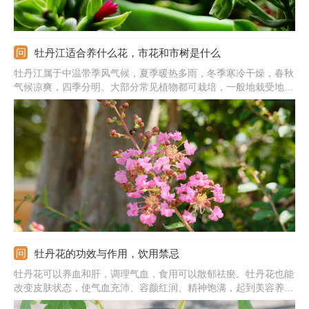
牡丹江适合养什么花，市花和市树是什么
牡丹江属于中温带季风气候，夏季暖热多雨，冬季寒冷干燥，春秋
气候凉爽，四季分明。大部分常见植物都可栽培，一般地栽受地域
影响严重，可栽培凌霄花、绣线菊、连翘、迎春花、紫叶李、毛樱
桃、锦带花、玉簪、牡丹、月季、芍药、萱草、虞美人、金鸡菊、
山茶、黄刺玫、腊梅、珍珠梅、梅花、白丁香、紫丁香、暴马丁香
等。
牡丹花的功效与作用，饮用禁忌
牡丹花可以养血和肝，调理气血，食用可以散郁祛瘀。牡丹花也能
改变皮肤状态，使气血充沛、容颜红润、精神饱满，起到美容养颜
的作用。牡丹花也能镇痛，减轻月经疼痛、顺畅血液，含有微量铁