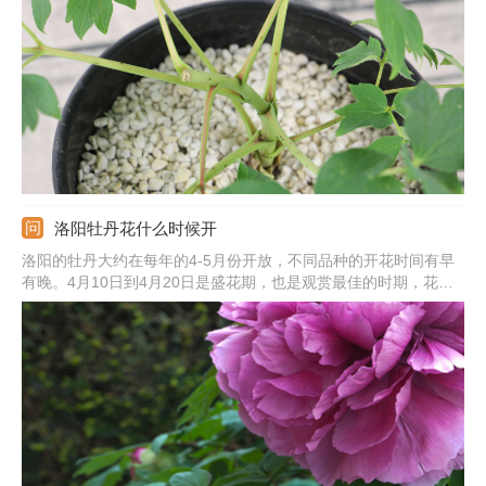
元素能减轻贫血。它也能起到清热解毒的作用，清除人体内的热
毒。还能降低血压，加快血液流动。
洛阳牡丹花什么时候开
洛阳的牡丹大约在每年的4-5月份开放，不同品种的开花时间有早
有晚。4月10日到4月20日是盛花期，也是观赏最佳的时期，花朵
色彩鲜艳、姿态优美，观赏性非常高。开花时间不是固定的，会根
据当年的气候情况和栽培方式有所变化。牡丹花开放持续时间不
长，约10天左右就会逐渐凋谢。