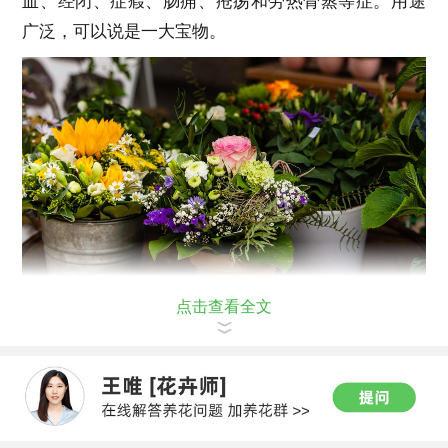
血、经闭、症瘕、肠痈、疮疡和劳热骨蒸等症。用途
广泛，可以说是一大宝物。
点击查看全文