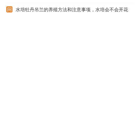
水培牡丹吊兰的养殖方法和注意事项，水培会不会开花
水培养护牡丹吊兰的时候要控制好温度，温度最好在15度到25度
之间，冬季最低的温度也要在5度以上，不耐寒。它喜光，平时要
放在光线处，每天最少也要让它晒6小时的太阳，缺光会导致不开
花。还要定期施肥，隔10-15天添加一次营养液。此外，还要勤换
水，保证水质清洁。
仙人指怎么嫁接仙人掌，用仙人掌什么品种好
先从仙人指上剪下一段半木质化的枝条，剪掉其上所有的嫩叶作为
接穗。然后在接穗底部的左右两边各削一刀，将之削成楔形。之后
准备一盆长势良好的仙人掌作为砧木。用刀子在仙人掌的刺座上方
横着向里斜切一刀。再将准备好的接穗底部朝下，插入刚刚切好的
刀口中，并用绳子在它的外围绑一圈，将之固定好，等其成活即