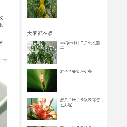
致
根
大家都在读
要
幸福树掉叶子是怎么回
事
君子兰夹箭怎么办
蟹爪兰叶子发软发蔫怎
么办呢