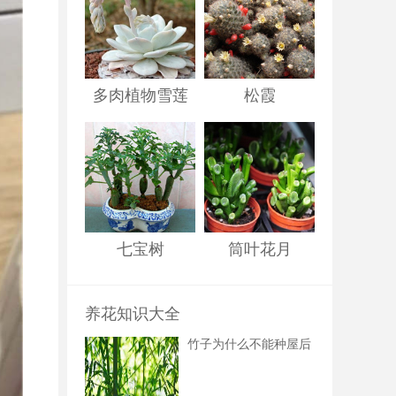
多肉植物雪莲
松霞
七宝树
筒叶花月
养花知识大全
竹子为什么不能种屋后