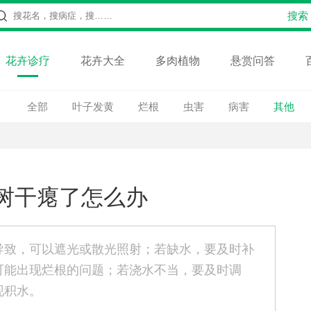
花卉诊疗
花卉大全
多肉植物
悬赏问答
全部
叶子发黄
烂根
虫害
病害
其他
树干瘪了怎么办
导致，可以遮光或散光照射；若缺水，要及时补
可能出现烂根的问题；若浇水不当，要及时调
现积水。