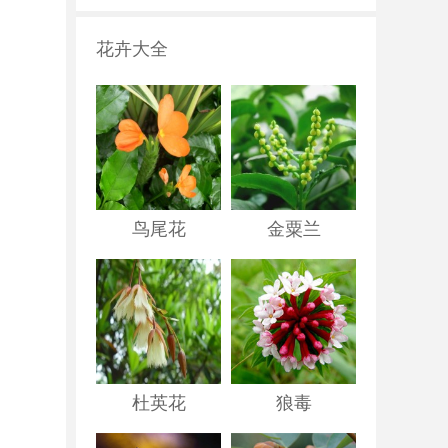
花卉大全
鸟尾花
金粟兰
杜英花
狼毒