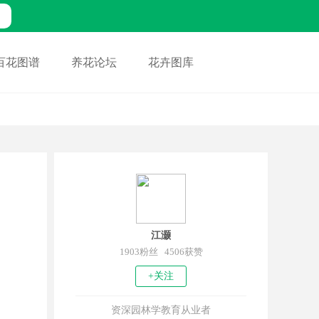
百花图谱
养花论坛
花卉图库
江灏
1903粉丝 4506获赞
+关注
资深园林学教育从业者