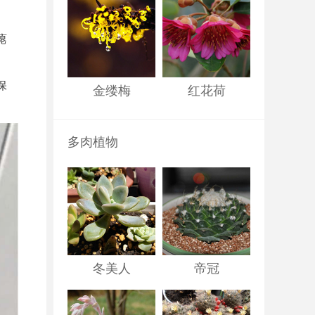
瘪
保
金缕梅
红花荷
多肉植物
冬美人
帝冠