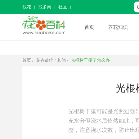
找花
找多肉
社区
首页
养花知识
首页
/
花卉诊疗
/
其他
/
光棍树干瘪了怎么办
光棍
光棍树干瘪可能是光照过强
充水分但浇水后依然如此，
整，注意浇水次数，防止出