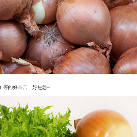
！等的好辛苦，好焦急~