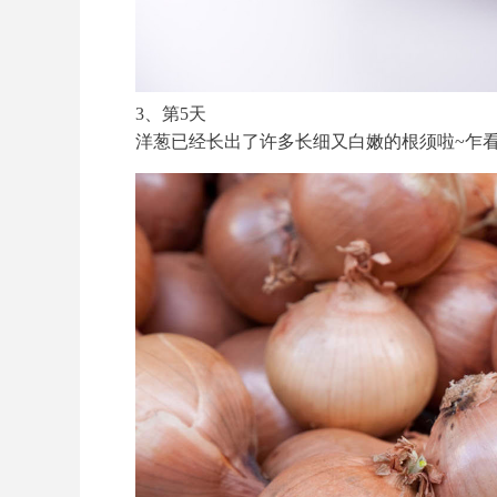
3、第5天
洋葱已经长出了许多长细又白嫩的根须啦~乍