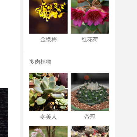
金缕梅
红花荷
多肉植物
冬美人
帝冠