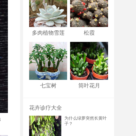
多肉植物雪莲
松霞
七宝树
筒叶花月
花卉诊疗大全
为什么绿萝突然长黄叶
触
子？