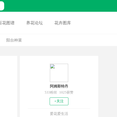
百花图谱
养花论坛
花卉图库
阳台种菜
阿姆斯特丹
533粉丝 1025获赞
+关注
爱花爱生活