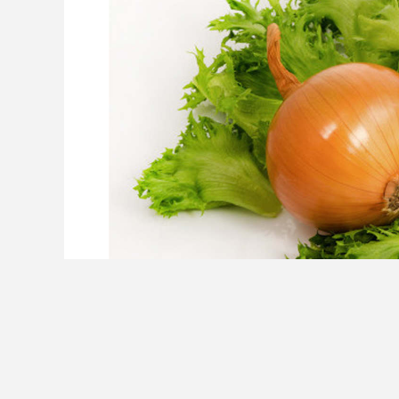
5、第15天
哇咔咔哈~终于长叶了！白中一抹绿，这组合