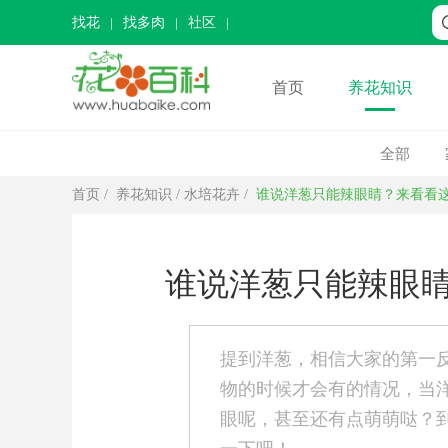
找花
找多肉
社区
首页
养花知识
全部
首页
/
养花知识
/
水培花卉
/
谁说洋葱只能辣眼睛？来看看
谁说洋葱只能辣眼
提到洋葱，相信大家的第一
物的时候才会有的情况，当
眼呢，甚至还有点萌萌哒？