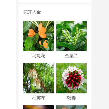
花卉大全
鸟尾花
金粟兰
杜英花
狼毒