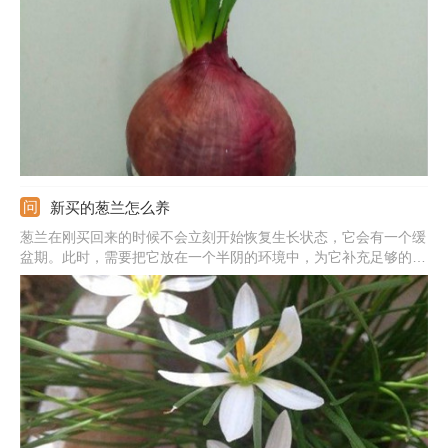
好的鳞茎放在多菌灵溶液中浸泡，大概5-10分钟就行。种植的不可
太深，大概是葱头的三分之二就行，后期注意保湿，7-15天会出
苗。
新买的葱兰怎么养
葱兰在刚买回来的时候不会立刻开始恢复生长状态，它会有一个缓
盆期。此时，需要把它放在一个半阴的环境中，为它补充足够的水
分，但不可以让盆内积水，将温度保持在22℃左右。目前不可以施
肥，防止烧根。等它重新开始生长以后，再为它施肥即可。