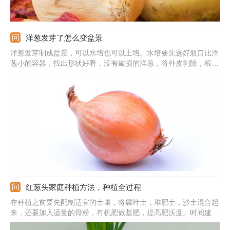
洋葱发芽了怎么变盆景
洋葱发芽制成盆景，可以水培也可以土培。水培要先选好瓶口比洋
葱小的容器，找出形状好看，没有破损的洋葱，将外皮剥除，根部
的土壤抖落掉，洋葱的根系清洗干净，在容器中装水，将洋葱架在
瓶口使根部浸水。也可以土培，准备好盆土，切开洋葱取出完整的
小芽，栽种到土壤中，浇足水分，保证阳光。
红葱头家庭种植方法，种植全过程
在种植之前要先配制适宜的土壤，将腐叶土，堆肥土，沙土混合起
来，还要加入适量的骨粉，有机肥做基肥，提高肥沃度。时间建议
选在每年的八月中下旬，气候适宜，成活率会更高。注意要先将选