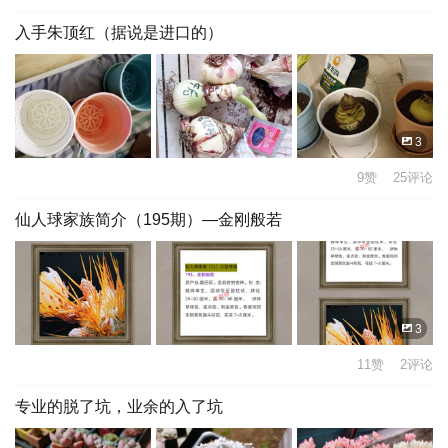
入手朱顶红（据说是进口的）
3
9赞 25评论
仙人球家族简介（195期）—金刚般若
3
11赞 2评论
专业的脱了坑，业余的入了坑