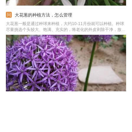
大花葱的种植方法，怎么管理
大花葱一般是通过种球来种植，大约10-11月份就可以种植。种球
尽量挑选个头较大、饱满、充实的，将老化的外皮剥除干净，放在
多菌灵溶液中浸泡消毒，大约两三分钟后捞出晾干。配制好适宜生
长的土壤，将土壤梳理平整好，把种球栽种到土壤中。种植后往花
盆中浇足浇透水，放在阴凉的地方。
洋葱移栽时间
移栽洋葱通常是在11月份，要避开太冷的天气，更不要太早进行。
一般种植的时候是秋季9月份，要等它生长2个月左右才能进行移
栽。在移栽的时候，要准备好疏松良好的土壤，并且还要注意保
暖，不然遭受到冻害，会影响它来年生长的。