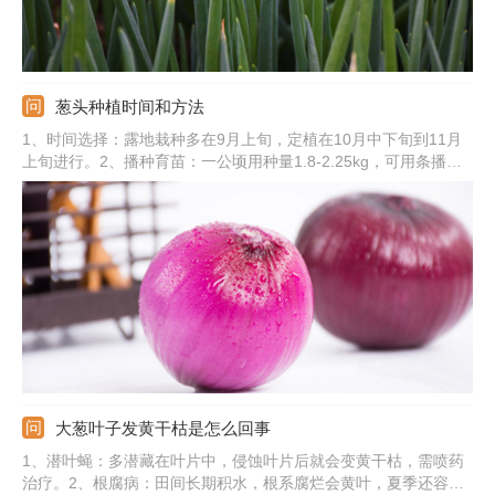
葱头种植时间和方法
1、时间选择：露地栽种多在9月上旬，定植在10月中下旬到11月
上旬进行。2、播种育苗：一公顷用种量1.8-2.25kg，可用条播、
撒播法，播种7-10天出苗。3、整地施肥：深翻20cm并施加基肥，
栽植适合平畦。4、进行定植：栽种幼苗深度为2cm，要栽直，浇
一次定植水，浇水要以不倒苗不积水为准。
大葱叶子发黄干枯是怎么回事
1、潜叶蝇：多潜藏在叶片中，侵蚀叶片后就会变黄干枯，需喷药
治疗。2、根腐病：田间长期积水，根系腐烂会黄叶，夏季还容易