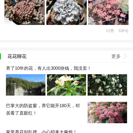
9
11赞 6评论
花花聊花
更多
养了10年的花，有人出3000块钱，我没卖！
巴掌大的防盗窗，养它能开180天，邻
居看了直眼红！
家里养花别乱摆，小心招来大麻烦！