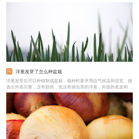
诱发病菌。3、灰霉病：长期阴雨天气，大葱见不到阳光，易感染
灰霉病从而发黄干枯。4、长期干旱：土壤比较干旱，没有及时补
水的话，水分流失就会发黄干枯。
洋葱发芽了怎么种盆栽
洋葱发芽后可以种植制成盆栽，栽种时要求周边气候温和适宜。挑
选出外表完整，没有损伤，也没有病虫害的洋葱，外面的老皮剥除
掉。将洋葱从中间部分切开，不要损伤嫩芽，将嫩芽从中取出来。
使用大小适中的花盆，填充进去疏松、肥沃的土壤，在土壤中挖出
小坑，将洋葱栽种到花盆中。