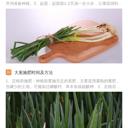
开沟准备种植。2、起苗：起苗前1-2天浇一次小水，土壤湿润利于
起苗，不伤害根系的前提下取出葱苗。3、切叶：将根系对齐捆扎
好，把上部叶片切掉，保留10cm葱叶即可。4、栽种：先浇水，水
分渗透下去后把大葱栽种起来，两侧培土7-10cm。
大葱施肥时间及方法
1、定植前施肥：种植前要施充足的底肥，主要是用腐熟的厩肥，
含磷少的土地，可施加过磷酸钙、草木灰或硫酸钾。2、定植后施
肥：立秋后第一次追肥，可施土杂，半月后可进行二次追肥，要追
施人粪尿，再间隔25-30天后需再次追肥，此时追加化肥。3、注
意事项：土地肥力充足，可适当忽略第一次和第三次追肥。