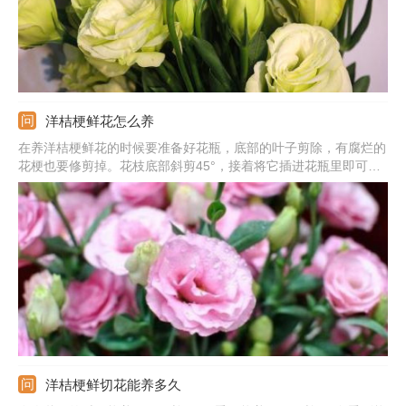
洋桔梗鲜花怎么养
在养洋桔梗鲜花的时候要准备好花瓶，底部的叶子剪除，有腐烂的
花梗也要修剪掉。花枝底部斜剪45°，接着将它插进花瓶里即可。
养护期间不要向花朵喷水，也不要被风直吹，要远离空调的吹风
口，最好是每天换一次水。
洋桔梗鲜切花能养多久