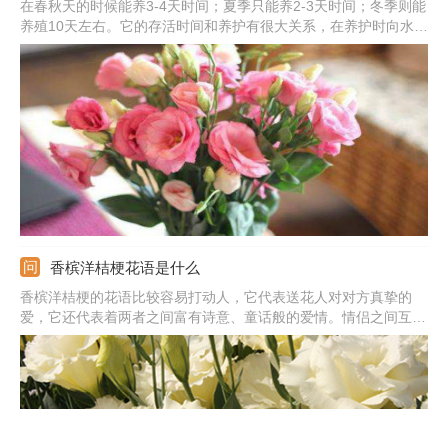
在春秋天的时候能养3-4天时间；夏季只能养2-3天时间；冬季则能
养殖10天左右。它的存活时间和养护有很大关系，在养护时向水中
加一些阿司匹林，并做好换水和清洁工作，就能延长养殖时间。
香槟洋桔梗花语是什么
香槟洋桔梗的花语比较容易打动人，它代表送花人对对方真挚的
爱，它还代表着两者之间富有诗意、童话般的爱情。情侣之间互送
这种花，有很好的寓意，对方很容易就能感觉到你对她满满的爱。