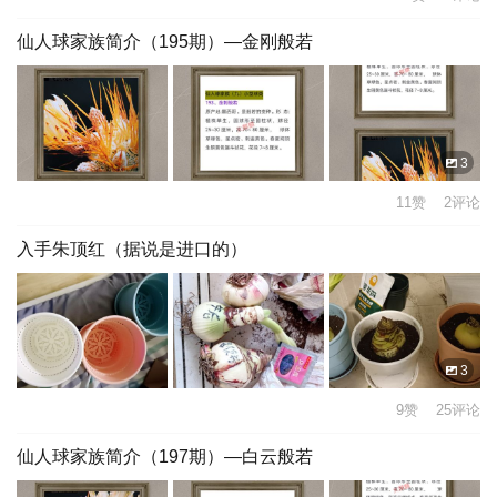
仙人球家族简介（195期）—金刚般若
3
11赞 2评论
入手朱顶红（据说是进口的）
3
9赞 25评论
仙人球家族简介（197期）—白云般若