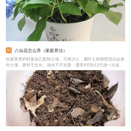
八仙花怎么养（家庭养法）
在家里养护时要自己配制土壤，可将沙土，腐叶土和饼肥混合起来
作土壤，更利于生长。浇水不可太勤，通常8天到13天浇一次就
行，避免积水。它喜温暖环境，平时能提供18度到28度的温度最
好，夏冬两季要注意降温和保温处理。还要将其放在光照处，多晒
太阳。此外，花期要常施肥，半月一次。