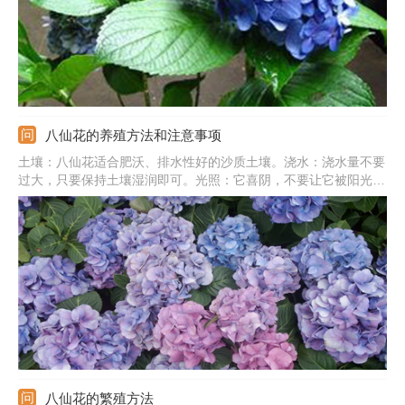
八仙花的养殖方法和注意事项
土壤：八仙花适合肥沃、排水性好的沙质土壤。浇水：浇水量不要
过大，只要保持土壤湿润即可。光照：它喜阴，不要让它被阳光直
射。施肥：生长旺期间隔半月施一次稀薄饼肥，孕蕾时适当追肥1-
2次。另外要防治病虫害，冬季要加强养护。
八仙花的繁殖方法