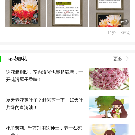
3
11赞 3评论
花花聊花
更多
这花超耐阴，室内没光也能爬满墙，一
开花满屋子香味！
夏天养花黄叶子？赶紧剪一下，10天叶
片绿的直滴油！
栀子茉莉...千万别用这种土，养一盆死