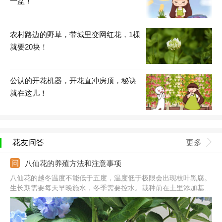
一盆！
农村路边的野草，带城里变网红花，1棵
就要20块！
公认的开花机器，开花直冲房顶，秘诀
就在这儿！
花友问答
更多
八仙花的养殖方法和注意事项
八仙花的越冬温度不能低于五度，温度低于极限会出现枝叶黑腐。
生长期需要每天早晚施水，冬季需要控水。栽种前在土里添加基
肥，生长期每半个月施肥一次。夏季需养在阴凉处，秋季逐渐增加
阳光。