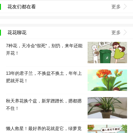
花友们都在看
更多
花花聊花
更多
7种花，天冷会“假死“，别扔，来年还能
开花！
13年的君子兰，不换盆不换土，年年上
肥就开花！
秋天养花换个盆，新芽蹭蹭长，摁都摁
不住！
懒人救星！最好养的花就是它，绿萝竟