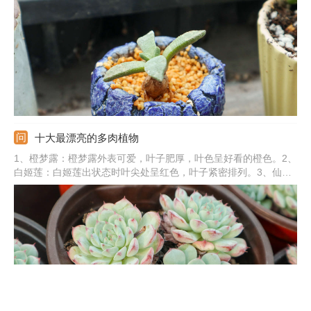
物旺盛生长。
十大最漂亮的多肉植物
1、橙梦露：橙梦露外表可爱，叶子肥厚，叶色呈好看的橙色。2、
白姬莲：白姬莲出状态时叶尖处呈红色，叶子紧密排列。3、仙女
杯：仙女杯的叶片是白色，叶尖是有一定弧形的。4、红宝石：红
宝石叶色好看，外表通红，叶子排列呈莲花座。5、其他：还有碧
光环、静夜、蓝苹果、爱斯诺、唐印、奶酪。