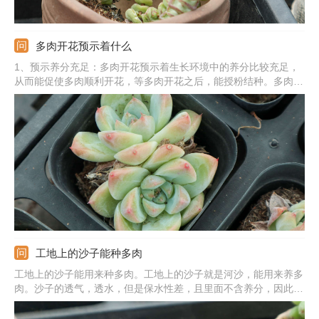
多肉开花预示着什么
1、预示养分充足：多肉开花预示着生长环境中的养分比较充足，
从而能促使多肉顺利开花，等多肉开花之后，能授粉结种。多肉的
种类很多，对于某一些多肉来说，开花预示着死亡，之后会逐渐衰
败，走向死亡。2、预示的精神：多肉开花能预示着一种好运和积
极向上的态度，也寓意着身体健康，生活顺利，还寓意着顽强的意
志力。
工地上的沙子能种多肉
工地上的沙子能用来种多肉。工地上的沙子就是河沙，能用来养多
肉。沙子的透气，透水，但是保水性差，且里面不含养分，因此不
可用纯沙子。可在沙子中掺杂泥炭土、颗粒土，泥炭土中富含营
养，沙子和颗粒土可提高土壤的透气透水能力，从而可促使多肉植