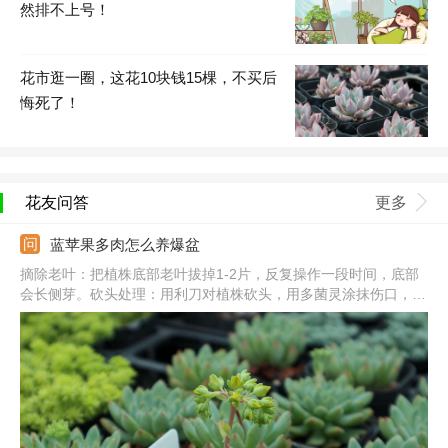
然排不上号！
花市逛一圈，这花10块钱15棵，不买后
悔死了！
花友问答
更多
蓝苹果多肉怎么养爆盆
摘除老叶：把植株底部老叶拔掉1-2片，反复操作一段时间，底部
会长侧芽。砍头处理：用利刀对植株砍头，用多菌灵涂抹伤口，并
在阴凉通风处养。光照充足：把它放到向阳处，每天见光不少于5
个小时，夏季要避免暴晒。合理浇水：生长期保持土壤湿润，大型
植株可适当控水，保证良好的通风性。