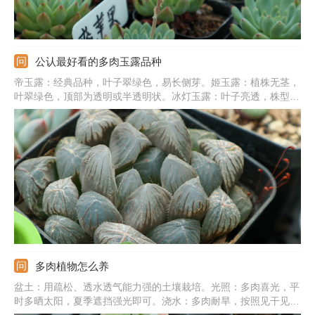
公认最好看的多肉玉露品种
帝玉露：经典品种，叶子翠绿色，易长侧芽。姬玉露：植株无茎，
叶翠绿色，顶部为透明或半透明状。冰灯玉露：叶子亮透，株型
大，生长紧凑，叶片饱满肥厚。宫灯玉露：顶部有细绒毛，叶片深
绿色，顶部有纹路。霓虹灯玉露：叶片为三角形，顶端有窗，大且
亮，绿色，光照充足为紫黑色。
多肉植物怎么养
盆土：用疏松、透水透气能力强的土壤栽培。光照：多肉喜光，平
时多晒太阳，夏季遮挡强光即可。浇水：多肉耐旱，按照见干见湿