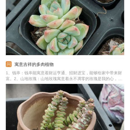
法浇水最好，夏冬季严格控水。温度：主要控制夏季和冬季的温
度，夏季加强通风，冬季搬到温暖处。施肥：春秋季最好每个月追
肥一次，选稀释的肥液，营养足长势更旺盛。
寓意吉祥的多肉植物
1、钱串：钱串能寓意着财运亨通、招财进宝，能够给家中带来财
富。2、山地玫瑰：山地玫瑰寓意着永不凋零的玫瑰是我的心，能
象征爱情。3、佛珠：佛珠能寓意着吉祥、如意，给人们带来好运
气。4、熊童子：熊童子的寓意是玲珑优雅，也有较好的观赏性。
5、其他植物：还有爱之蔓、心叶球兰、玉露、火祭、吸财树、红
宝石等。