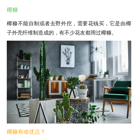
椰糠
椰糠不能自制或者去野外挖，需要花钱买，它是由椰
子外壳纤维制造成的，有不少花友都用过椰糠。
椰糠有啥优点？