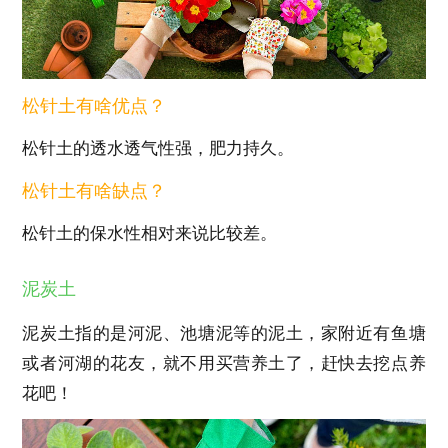
松针土有啥优点？
松针土的透水透气性强，肥力持久。
松针土有啥缺点？
松针土的保水性相对来说比较差。
泥炭土
泥炭土指的是河泥、池塘泥等的泥土，家附近有鱼塘
或者河湖的花友，就不用买营养土了，赶快去挖点养
花吧！