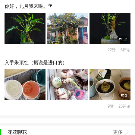
你好，九月我来啦。💐
12
22赞 6评论
入手朱顶红（据说是进口的）
3
9赞 25评论
花花聊花
更多