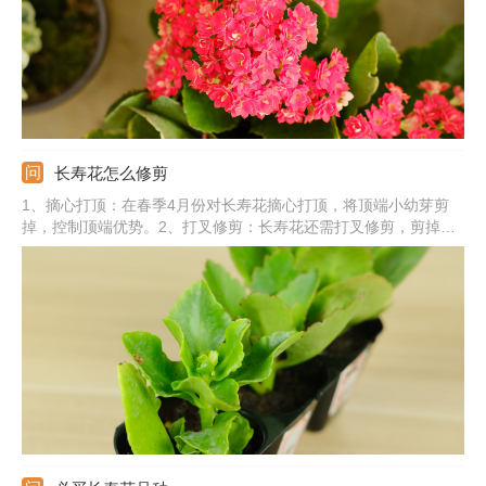
长寿花怎么修剪
1、摘心打顶：在春季4月份对长寿花摘心打顶，将顶端小幼芽剪
掉，控制顶端优势。2、打叉修剪：长寿花还需打叉修剪，剪掉植
株上的弱枝、老枝、病枝、枯枝。3、疏枝整形：将长寿花疏除掉
过密的枝条，短截过长的枝条，打造美观的造型。4、花后修剪：
在长寿花开花后，要时剪除掉残花，清除掉枯枝烂叶。