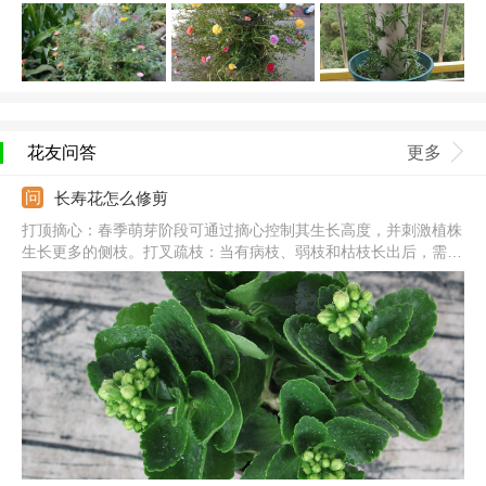
花友问答
更多
长寿花怎么修剪
打顶摘心：春季萌芽阶段可通过摘心控制其生长高度，并刺激植株
生长更多的侧枝。打叉疏枝：当有病枝、弱枝和枯枝长出后，需及
时修剪掉，并疏剪掉密集的部分。花后修剪：当长寿花的花朵枯萎
后，需及时修剪，从花柄处剪除即可。注意事项：修剪使用的刀具
要先消毒，刀具上有病菌的话，伤口就容易感染。