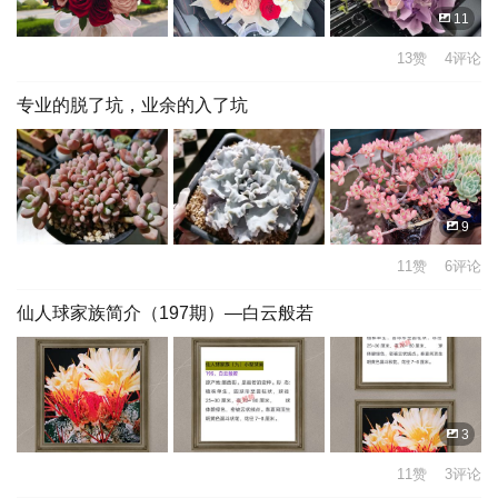
11
13赞 4评论
专业的脱了坑，业余的入了坑
9
11赞 6评论
仙人球家族简介（197期）—白云般若
3
11赞 3评论