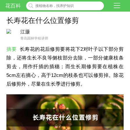
花百科
长寿花在什么位置修剪
江灏
青岛园林学校讲师
摘要
长寿花的花后修剪要将花下2对叶子以下部分剪
除，还将生长不良等侧枝部分去除，一部分健康枝条
剪去，用作扦插的插穗；而生长期修剪要在植株在
5cm左右摘心，高于12cm的枝条也可以修剪掉。除花
后修剪外，尽量在生长季进行修剪。