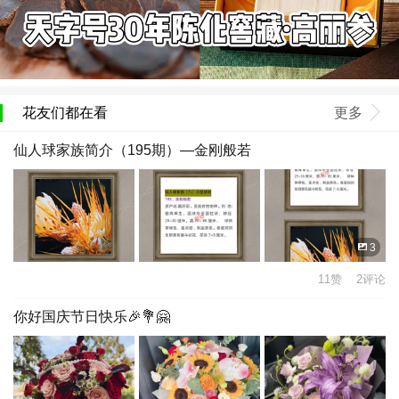
花友们都在看
更多
仙人球家族简介（195期）—金刚般若
3
11赞 2评论
你好国庆节日快乐🎉💐🤗