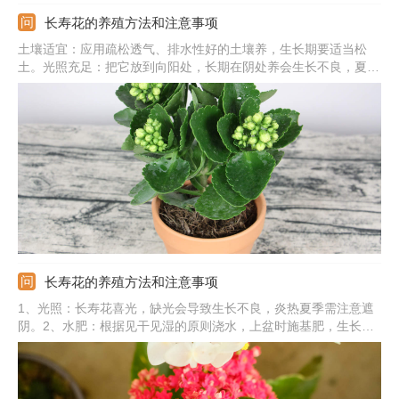
长寿花的养殖方法和注意事项
土壤适宜：应用疏松透气、排水性好的土壤养，生长期要适当松
土。光照充足：把它放到向阳处，长期在阴处养会生长不良，夏季
要遮阳。浇水方法：土壤发干后要及时浇水，浇水要浇透，天气干
燥要给植株喷水。注意事项：冬季要进行保暖，室内温度应在12℃
以上，避免产生冻害。
长寿花的养殖方法和注意事项
1、光照：长寿花喜光，缺光会导致生长不良，炎热夏季需注意遮
阴。2、水肥：根据见干见湿的原则浇水，上盆时施基肥，生长旺
季追肥。3、土壤：将长寿花养在疏松、透气、排水好的肥沃土壤
中。4、温度：生长适温为20-25℃。5、注意：长寿花注意修剪，
生长初期摘心，生长期修剪枝叶，花谢后剪掉残花。